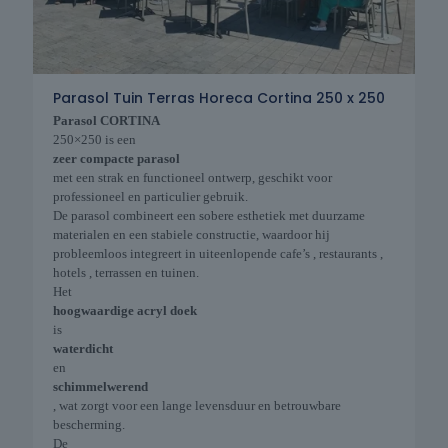
Parasol Tuin Terras Horeca Cortina 250 x 250
Parasol CORTINA
250×250 is een
zeer compacte parasol
met een strak en functioneel ontwerp, geschikt voor
professioneel en particulier gebruik.
De parasol combineert een sobere esthetiek met duurzame
materialen en een stabiele constructie, waardoor hij
probleemloos integreert in uiteenlopende cafe’s , restaurants ,
hotels , terrassen en tuinen.
Het
hoogwaardige acryl doek
is
waterdicht
en
schimmelwerend
, wat zorgt voor een lange levensduur en betrouwbare
bescherming.
De