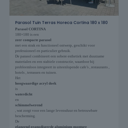
Parasol Tuin Terras Horeca Cortina 180 x 180
Parasol CORTINA
180×180 is een
zeer compacte parasol
met een strak en functioneel ontwerp, geschikt voor
professioneel en particulier gebruik.
De parasol combineert een sobere esthetiek met duurzame
materialen en een stabiele constructie, waardoor hij
probleemloos integreert in uiteenlopende cafe’s , restaurants ,
hotels , terrassen en tuinen.
Het
hoogwaardige acryl doek
is
waterdicht
en
schimmelwerend
, wat zorgt voor een lange levensduur en betrouwbare
bescherming.
De
glanzend geanodiseerde aluminium monture