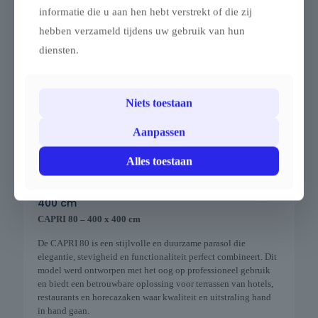
informatie die u aan hen hebt verstrekt of die zij
hebben verzameld tijdens uw gebruik van hun
diensten.
Niets toestaan
Aanpassen
Alles toestaan
Parasol Tuin Terras Horeca Capri (80) 400 x
400 cm
CAPRI 80 – 400 x 400 cm
De CAPRI 80 is een stijlvolle en duurzame parasol die
elegantie, stevigheid en functionaliteit perfect combineert. Dit
model werd ontworpen met het oog op professioneel gebruik
en biedt een betrouwbare oplossing voor terrassen van hotels,
restaurants en horecazaken waar kwaliteit en uitstraling hand
in hand gaan.