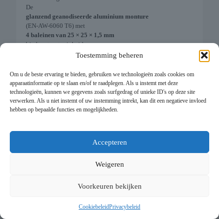
De
glanzend geanodiseerde aluminium monture
(EN-AW-6060 T6) met
4 baleinen van 25 × 25 × 1,5 mm
biedt extra stevigheid.
De
Toestemming beheren
centrale mast
in aluminium EN-AW-6005 T6 (35 × Ø 2,5 mm) garandeert
Om u de beste ervaring te bieden, gebruiken we technologieën zoals cookies om
stabiliteit en duurzaamheid.
apparaatinformatie op te slaan en/of te raadplegen. Als u instemt met deze
technologieën, kunnen we gegevens zoals surfgedrag of unieke ID's op deze site
€
565,00
verwerken. Als u niet instemt of uw instemming intrekt, kan dit een negatieve invloed
hebben op bepaalde functies en mogelijkheden.
This website uses cookies to improve your experience. By using
this website you agree to our
Data Protection Policy
.
Accepteren
1
2
3
4
5
Read more
Weigeren
Accept all
Voorkeuren bekijken
Cookiebeleid
Privacybeleid