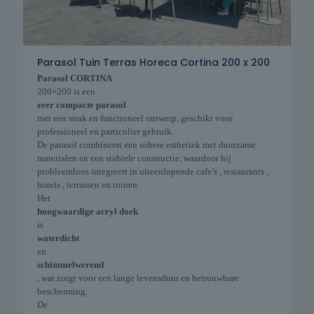
Parasol Tuin Terras Horeca Cortina 200 x 200
Parasol CORTINA
200×200 is een
zeer compacte parasol
met een strak en functioneel ontwerp, geschikt voor
professioneel en particulier gebruik.
De parasol combineert een sobere esthetiek met duurzame
materialen en een stabiele constructie, waardoor hij
probleemloos integreert in uiteenlopende cafe’s , restaurants ,
hotels , terrassen en tuinen.
Het
hoogwaardige acryl doek
is
waterdicht
en
schimmelwerend
, wat zorgt voor een lange levensduur en betrouwbare
bescherming.
De