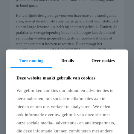
in hand gaan.
Het verfijnde design zorgt voor een luxueuze en uitnodigende
sfeer, terwijl de robuuste constructie garant staat voor stabiliteit
en een lange levensduur, zelfs bij intensief gebruik. Dankzij de
praktische zwengelopening boven tafelhoogte kan de parasol
eenvoudig worden geopend en gesloten zonder dat tafels of
stoelen verplaatst hoeven te worden. Dit verhoogt het
gebruiksgemak en maakt de CAPRI 80 bijzonder efficiënt in
dagelijkse exploitatie.
Toestemming
Details
Over cookies
Kortom, de CAPRI 80 is een professionele terrasoplossing die
comfort, uitstraling en betrouwbaarheid moeiteloos
combineert.
Deze website maakt gebruik van cookies
€
2.230,00
We gebruiken cookies om inhoud en advertenties te
personaliseren, om sociale mediafuncties aan te
bieden en om ons verkeer te analyseren. We delen
ook informatie over uw gebruik van onze site met
onze sociale media-, advertentie- en analysepartners,
die deze informatie kunnen combineren met andere