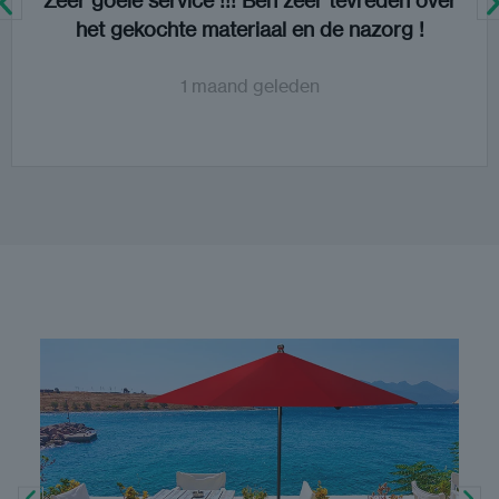
Zeer goeie service !!! Ben zeer tevreden over
het gekochte materiaal en de nazorg !
4 months ago