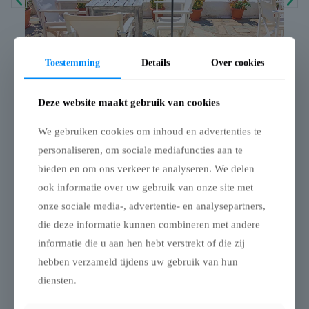
Toestemming
Details
Over cookies
Deze website maakt gebruik van cookies
We gebruiken cookies om inhoud en advertenties te
Waarom kiezen voor MarketBase
personaliseren, om sociale mediafuncties aan te
bieden en om ons verkeer te analyseren. We delen
Persoonlijke service
: Ons team van ervaren
specialisten staat altijd klaar voor persoonlijk
ook informatie over uw gebruik van onze site met
advies en vlotte communicatie.
onze sociale media-, advertentie- en analysepartners,
die deze informatie kunnen combineren met andere
Topkwaliteit
: Onze tenten en dekzeilen zijn
informatie die u aan hen hebt verstrekt of die zij
ontworpen om jarenlang mee te gaan.
hebben verzameld tijdens uw gebruik van hun
Flexibiliteit
: Van standaardoplossingen tot
diensten.
opties op maat.