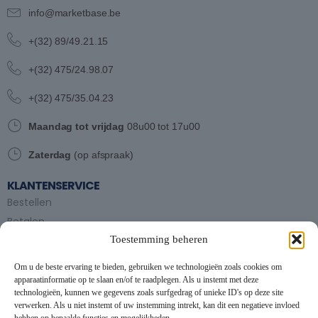
info@marketbase.be
+(32) 89/49.21.15
+(32) 475/24.98.07
+(32) 475/35.04.23
Maandag tot vrijdag
08u00 tot 17u00
Zaterdag
(op afspraak)
KLANTENSERVICE
Bestellen
Betalen
Toestemming beheren
Bezorgen en afhalen
Partytent huren
Om u de beste ervaring te bieden, gebruiken we technologieën zoals cookies om
Handleiding partytenten
apparaatinformatie op te slaan en/of te raadplegen. Als u instemt met deze
technologieën, kunnen we gegevens zoals surfgedrag of unieke ID's op deze site
verwerken. Als u niet instemt of uw instemming intrekt, kan dit een negatieve invloed
VOORWAARDEN