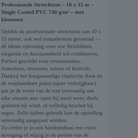
Professionele Stretchtent – 10 x 15 m –
Single Coated PVC 740 g/m² – met
klemmen
Ontdek de professionele stretchtent van 10 x
15 meter, ook wel nomadentent genoemd —
dé ideale oplossing voor wie flexibiliteit,
elegantie en duurzaamheid wil combineren.
Perfect geschikt voor evenementen,
zomerbars, terrassen, tuinen of festivals.
Dankzij het hoogwaardige elastische doek en
de verplaatsbare palen (apart verkrijgbaar)
pas je de vorm van de tent eenvoudig aan
elke situatie aan: open bij mooi weer, deels
gesloten bij wind, of volledig beschut bij
regen. Zelfs tijdens gebruik kan de opstelling
eenvoudig aangepast worden.
Zo creëer je in een handomdraai een extra
doorgang of wijzig je de positie van de