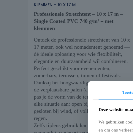
KLEMMEN – 10 X 17 M
Professionele Stretchtent – 10 x 17 m –
Single Coated PVC 740 g/m² – met
klemmen
Ontdek de professionele stretchtent van 10 x
17 meter, ook wel nomadentent genoemd —
dé ideale oplossing voor wie flexibiliteit,
elegantie en duurzaamheid wil combineren.
Perfect geschikt voor evenementen,
zomerbars, terrassen, tuinen of festivals.
Dankzij het hoogwaardige elastische doek en
de verplaatsbare palen (apart verkrijgbaar)
Toes
pas je de vorm van de tent eenvoudig aan
elke situatie aan: open bij mooi weer, deels
Deze website maa
gesloten bij wind, of volledig beschut bij
regen.
We gebruiken cook
Zelfs tijdens gebruik kan de opstelling
en om ons verkeer
eenvoudig aangepast worden.