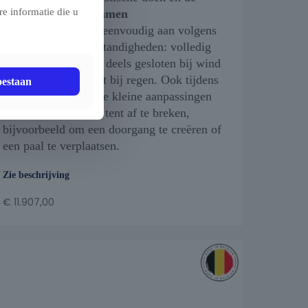
e informatie die u
verplaatsbare klemmen
pas je de opstelling eenvoudig aan volgens
terrein en weersomstandigheden: volledig
open bij mooi weer, deels gesloten bij wind
of maximaal beschut bij regen. Ook tijdens
oestaan
het evenement kan je kleine aanpassingen
uitvoeren zonder de tent af te breken,
bijvoorbeeld om een doorgang te creëren of
een paal te verplaatsen.
Zie beschrijving
€
11.907,00