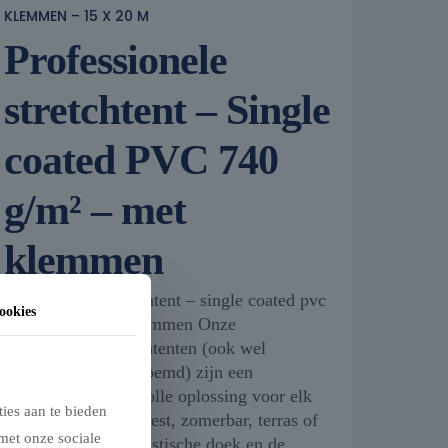
KLEMMEN – 15 X 20 M
Professionele
stretchtent – Single
coated PVC 740
g/m² – met
klemmen
Professionele stretchtent – single coated pvc
ookies
740 g- m² – met klemmen Onze
professionele stretchtenten (ook wel
nomadententen genoemd) zijn een
veelzijdige en stijlvolle oplossing voor elk
ies aan te bieden
buitenevenement, feest, zomerbar, terras of
met onze sociale
tuin. Dankzij het elastische doek en de