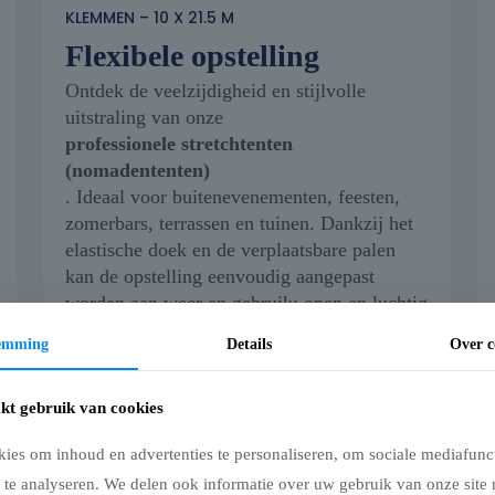
KLEMMEN – 10 X 21.5 M
Flexibele opstelling
Ontdek de veelzijdigheid en stijlvolle
uitstraling van onze
professionele stretchtenten
(nomadententen)
. Ideaal voor buitenevenementen, feesten,
zomerbars, terrassen en tuinen. Dankzij het
elastische doek en de verplaatsbare palen
kan de opstelling eenvoudig aangepast
worden aan weer en gebruik: open en luchtig
bij mooi weer, beschut bij wind of regen.
temming
Details
Over c
Kleine aanpassingen (zoals een extra
doorgang of het verplaatsen van een paal)
kunnen zelfs uitgevoerd worden terwijl de
kt gebruik van cookies
tent opgesteld staat.
ies om inhoud en advertenties te personaliseren, om sociale mediafunct
Zie beschrijving
 te analyseren. We delen ook informatie over uw gebruik van onze site 