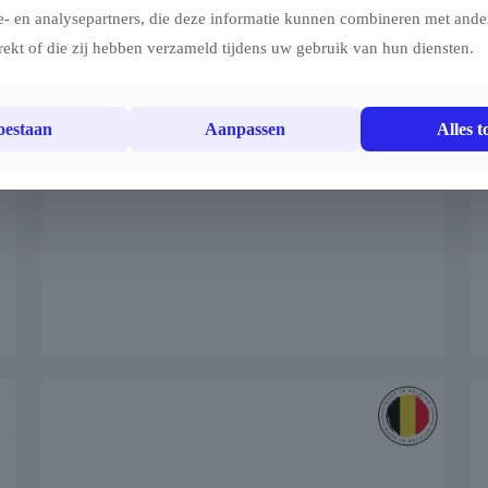
e- en analysepartners, die deze informatie kunnen combineren met ander
€
9.204,40
rekt of die zij hebben verzameld tijdens uw gebruik van hun diensten.
toestaan
Aanpassen
Alles t