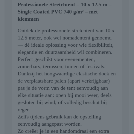
Professionele Stretchtent – 10 x 12.5 m –
Single Coated PVC 740 g/m² – met
klemmen
Ontdek de professionele stretchtent van 10 x
12.5 meter, ook wel nomadentent genoemd
— dé ideale oplossing voor wie flexibiliteit,
elegantie en duurzaamheid wil combineren.
Perfect geschikt voor evenementen,
zomerbars, terrassen, tuinen of festivals.
Dankzij het hoogwaardige elastische doek en
de verplaatsbare palen (apart verkrijgbaar)
pas je de vorm van de tent eenvoudig aan
elke situatie aan: open bij mooi weer, deels
gesloten bij wind, of volledig beschut bij
regen.
Zelfs tijdens gebruik kan de opstelling
eenvoudig aangepast worden.
Zo creëer je in een handomdraai een extra