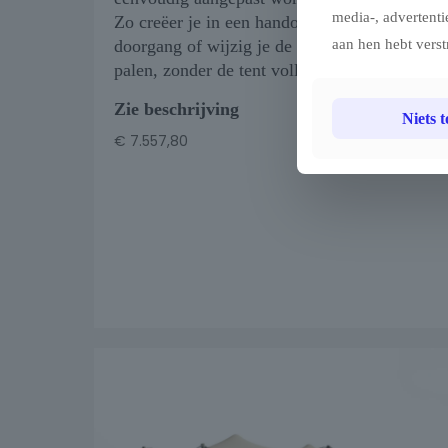
media-, advertenti
Zo creëer je in een handomdraai een extra
doorgang of wijzig je de positie van de
aan hen hebt verst
palen, zonder de tent volledig te demonteren.
Zie beschrijving
Niets 
€
7.557,80