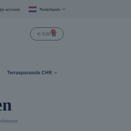
jn account
Nederlands
0
€
0,00
n
Terrasparasols CHR
en
tchtenten