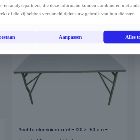
e- en analysepartners, die deze informatie kunnen combineren met ander
rekt of die zij hebben verzameld tijdens uw gebruik van hun diensten.
toestaan
Aanpassen
Alles t
Rechte aluminiumtafel – 120 × 150 cm –