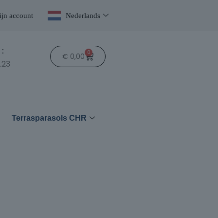
jn account
Nederlands
:
0
€
0,00
.23
n
Terrasparasols CHR