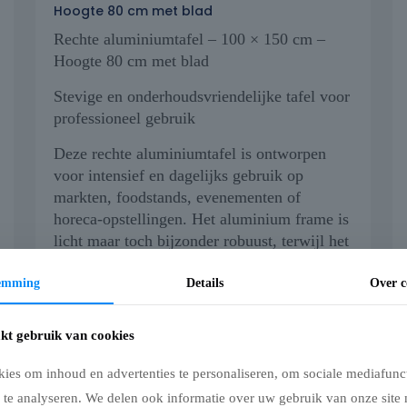
Hoogte 80 cm met blad
Rechte aluminiumtafel – 100 × 150 cm –
Hoogte 80 cm met blad
Stevige en onderhoudsvriendelijke tafel voor
professioneel gebruik
Deze rechte aluminiumtafel is ontworpen
voor intensief en dagelijks gebruik op
markten, foodstands, evenementen of
horeca-opstellingen. Het aluminium frame is
licht maar toch bijzonder robuust, terwijl het
tafelblad uit voedselgeschikt polypropyleen
(wit of blauw) zorgt voor een hygiënisch en
temming
Details
Over c
onderhoudsvriendelijk oppervlak.
€
140,00
€
169,40
kt gebruik van cookies
excl. BTW -
incl. BTW
ies om inhoud en advertenties te personaliseren, om sociale mediafunct
 te analyseren. We delen ook informatie over uw gebruik van onze site 