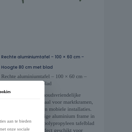
Rechte aluminiumtafel – 100 × 60 cm –
Hoogte 80 cm met blad
Rechte aluminiumtafel – 100 × 60 cm –
Hoogte 80 cm met blad
ookies
Compacte en onderhoudsvriendelijke
aluminium tafel, ideaal voor marktkramen,
foodtrucks, horeca en mobiele installaties.
Het lichte maar stevige aluminium frame in
ies aan te bieden
combinatie met het polypropyleen tafelblad
met onze sociale
maakt deze tafel perfect geschikt voor