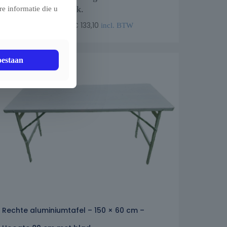
professioneel gebruik.
e informatie die u
€
110,00
€
133,10
excl. BTW -
incl. BTW
oestaan
Rechte aluminiumtafel – 150 × 60 cm –