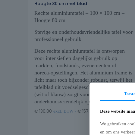
Hoogte 80 cm met blad
Rechte aluminiumtafel – 100 × 100 cm –
Hoogte 80 cm
Stevige en onderhoudsvriendelijke tafel voor
professioneel gebruik
Deze rechte aluminiumtafel is ontworpen
voor intensief en dagelijks gebruik op
markten, foodstands, evenementen of
horeca-opstellingen. Het aluminium frame is
licht maar toch bijzonder robuust, terwijl het
tafelblad uit voedselgeschikt polypropyleen
(wit of blauw) zorgt voor een hygiënisch en
Toes
onderhoudsvriendelijk oppervlak.
€
130,00
€
157,30
Deze website maa
excl. BTW -
incl. BTW
We gebruiken cook
en om ons verkeer