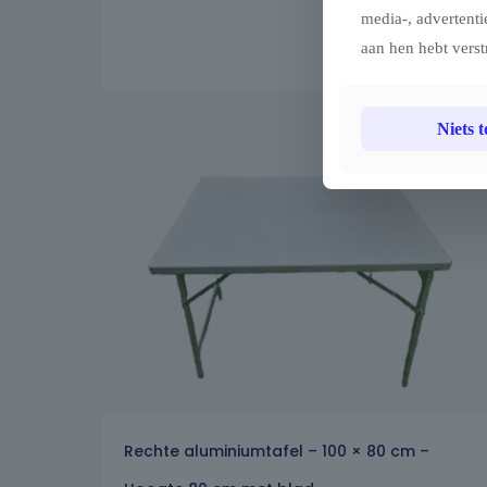
media-, advertenti
aan hen hebt verst
Niets 
Rechte aluminiumtafel – 100 × 80 cm –