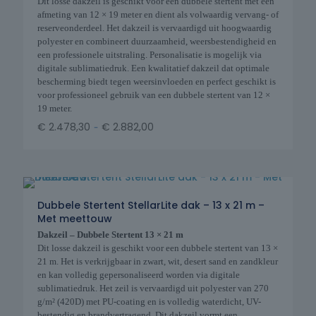
Dit losse dakzeil is geschikt voor een dubbele stertent met een
afmeting van 12 × 19 meter en dient als volwaardig vervang- of
reserveonderdeel. Het dakzeil is vervaardigd uit hoogwaardig
polyester en combineert duurzaamheid, weersbestendigheid en
een professionele uitstraling. Personalisatie is mogelijk via
digitale sublimatiedruk. Een kwalitatief dakzeil dat optimale
bescherming biedt tegen weersinvloeden en perfect geschikt is
voor professioneel gebruik van een dubbele stertent van 12 ×
19 meter.
-
€
2.478,30
€
2.882,00
Dubbele Stertent StellarLite dak – 13 x 21 m –
Met meettouw
Dakzeil – Dubbele Stertent 13 × 21 m
Dit losse dakzeil is geschikt voor een dubbele stertent van 13 ×
21 m. Het is verkrijgbaar in zwart, wit, desert sand en zandkleur
en kan volledig gepersonaliseerd worden via digitale
sublimatiedruk. Het zeil is vervaardigd uit polyester van 270
g/m² (420D) met PU-coating en is volledig waterdicht, UV-
bestendig en brandvertragend. Dit dakzeil vormt een