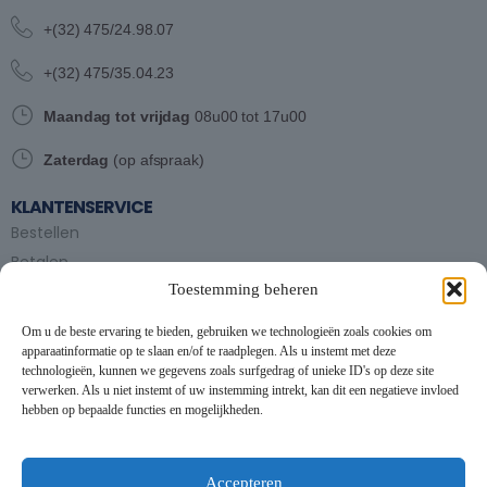
+(32) 475/24.98.07
+(32) 475/35.04.23
Maandag tot vrijdag
08u00 tot 17u00
Zaterdag
(op afspraak)
KLANTENSERVICE
Bestellen
Betalen
Toestemming beheren
Bezorgen en afhalen
Partytent huren
Om u de beste ervaring te bieden, gebruiken we technologieën zoals cookies om
Handleiding partytenten
apparaatinformatie op te slaan en/of te raadplegen. Als u instemt met deze
technologieën, kunnen we gegevens zoals surfgedrag of unieke ID's op deze site
verwerken. Als u niet instemt of uw instemming intrekt, kan dit een negatieve invloed
VOORWAARDEN
hebben op bepaalde functies en mogelijkheden.
Algemene voorwaarden
Privacybeleid
This website uses cookies to improve your experience. By using
this website you agree to our
Data Protection Policy
.
Cookiebeleid
Accepteren