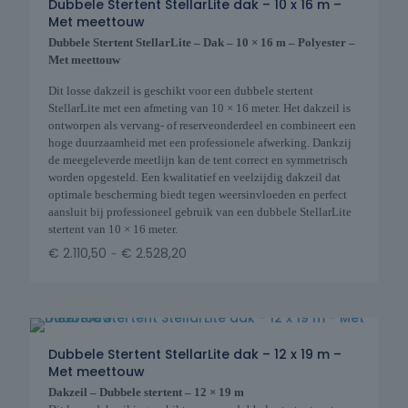
Dubbele Stertent StellarLite dak – 10 x 16 m –
Met meettouw
Dubbele Stertent StellarLite – Dak – 10 × 16 m – Polyester –
Met meettouw
Dit losse dakzeil is geschikt voor een dubbele stertent
StellarLite met een afmeting van 10 × 16 meter. Het dakzeil is
ontworpen als vervang- of reserveonderdeel en combineert een
hoge duurzaamheid met een professionele afwerking. Dankzij
de meegeleverde meetlijn kan de tent correct en symmetrisch
worden opgesteld. Een kwalitatief en veelzijdig dakzeil dat
optimale bescherming biedt tegen weersinvloeden en perfect
aansluit bij professioneel gebruik van een dubbele StellarLite
stertent van 10 × 16 meter.
-
€
2.110,50
€
2.528,20
Dubbele Stertent StellarLite dak – 12 x 19 m –
Met meettouw
Dakzeil – Dubbele stertent – 12 × 19 m