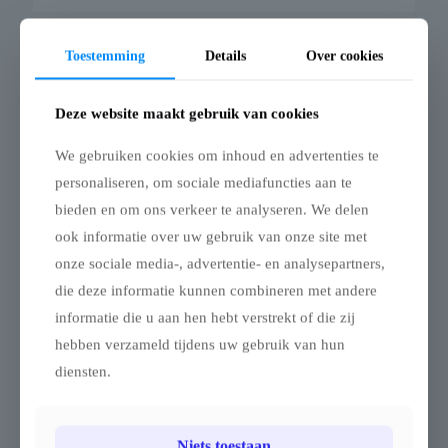
Toestemming
Details
Over cookies
Stertent StellarLite dak – 10m diameter – Met
meettouw
Deze website maakt gebruik van cookies
Dakzeil voor Stertent – 10 m
We gebruiken cookies om inhoud en advertenties te
Dit losse dakzeil is geschikt voor een stertent met een diameter
personaliseren, om sociale mediafuncties aan te
van 10 meter. Het zeil is beschikbaar in zwart, wit, desert sand
en zandkleur, en kan volledig worden gepersonaliseerd via
bieden en om ons verkeer te analyseren. We delen
digitale sublimatiedruk. Het dakzeil is vervaardigd uit
ook informatie over uw gebruik van onze site met
polyester van 270 g/m² (420D) met PU-coating en biedt
volledige bescherming tegen weer en wind. Het materiaal is
onze sociale media-, advertentie- en analysepartners,
waterdicht, UV-bestendig, schimmelwerend en brandvertragend
die deze informatie kunnen combineren met andere
(M1), waardoor het geschikt is voor professioneel en veilig
informatie die u aan hen hebt verstrekt of die zij
gebruik op evenementen.
-
€
1.233,80
€
1.452,20
hebben verzameld tijdens uw gebruik van hun
diensten.
Niets toestaan