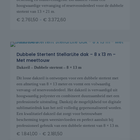
hoogwaardige vervanging of reserveonderdeel voor de dubbele
stertent van 13 × 21 m.
-
€
2.761,50
€
3.372,60
Dubbele Stertent StellarLite dak – 8 x 13 m –
Met meettouw
Dakzeil – Dubbele stertent – 8 × 13 m
Dit losse dakzeil is ontworpen voor een dubbele stertent met
een afmeting van 8 × 13 meter en vormt een volwaardig
vervang- of reserveonderdeel. Het dakzeil is vervaardigd uit
hoogwaardig polyester en combineert duurzaamheid met een
professionele uitstraling. Dankzij de mogelijkheid tot digitale
sublimatiedruk kan het zeil volledig gepersonaliseerd worden.
Een kwalitatief dakzeil dat zorgt voor betrouwbare
bescherming tegen weersinvloeden en perfect aansluit bij
professioneel gebruik van een dubbele stertent van 8 × 13 m.
-
€
1.841,00
€
2.181,50