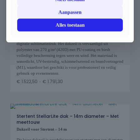
Stertent StellarLite dak – 12m diameter – Met
meettouw
Aanpassen
Dakzeil voor Stertent – 12 m
Alles toestaan
Dit losse dakzeil is geschikt voor een stertent met een diameter
van 12 meter. Het zeil is beschikbaar in zwart, wit, desert sand
en zandkleur, en kan volledig worden gepersonaliseerd via
digitale sublimatiedruk. Het dakzeil is vervaardigd uit
polyester van 270 g/m² (420D) met PU-coating en biedt
volledige bescherming tegen weer en wind. Het materiaal is
waterdicht, UV-bestendig, schimmelwerend en brandvertragend
(M1), waardoor het geschikt is voor professioneel en veilig
gebruik op evenementen.
-
€
1.522,50
€
1.791,30
Stertent StellarLite dak – 14m diameter – Met
meettouw
Dakzeil voor Stertent – 14 m
Dit losse dakzeil is geschikt voor een stertent met een diameter