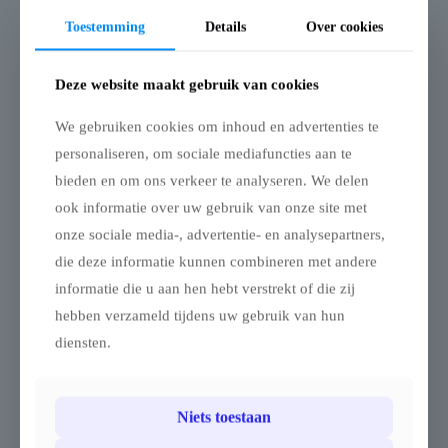
Toestemming
Details
Over cookies
Aanvullende informatie
Beoordelingen
0
Deze website maakt gebruik van cookies
We gebruiken cookies om inhoud en advertenties te
personaliseren, om sociale mediafuncties aan te
Gerelateerde producten
bieden en om ons verkeer te analyseren. We delen
ook informatie over uw gebruik van onze site met
Pagodetent keder
Pagodetent keder
onze sociale media-, advertentie- en analysepartners,
met panorama
ronde palen –
die deze informatie kunnen combineren met andere
dakzeil – zonder
zonder zijwanden –
zijwanden – 6x6m
6x6m
informatie die u aan hen hebt verstrekt of die zij
Stijlvolle pagodetent met
Pagodetent 6 x 6 m keder
hebben verzameld tijdens uw gebruik van hun
panoramadak – 6 x 6
ronde palen .
diensten.
meter
De pagodetent van 5×5
Deze stijlvolle pagodetent
meter is een stijlvolle en
is ideaal voor een klein
praktische oplossingen
Niets toestaan
feestje in de tuin, op het
voor kleine evenementen,
terras of tijdens een intieme
tuinfeesten, terrassen of