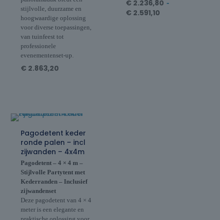
€
2.236,80
-
stijlvolle, duurzame en
€
2.591,10
hoogwaardige oplossing
voor diverse toepassingen,
van tuinfeest tot
professionele
evenementenset-up.
€
2.863,20
Pagodetent keder
ronde palen – incl
zijwanden – 4x4m
Pagodetent – 4 × 4 m –
Stijlvolle Partytent met
Kederranden – Inclusief
zijwandenset
Deze pagodetent van 4 × 4
meter is een elegante en
praktische oplossing voor