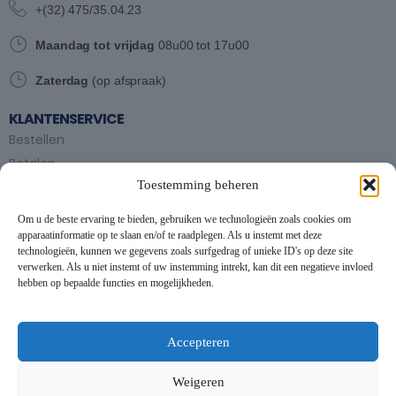
+(32) 475/35.04.23
Maandag tot vrijdag
08u00 tot 17u00
Zaterdag
(op afspraak)
KLANTENSERVICE
Bestellen
Betalen
Toestemming beheren
Bezorgen en afhalen
Partytent huren
Om u de beste ervaring te bieden, gebruiken we technologieën zoals cookies om
Handleiding partytenten
apparaatinformatie op te slaan en/of te raadplegen. Als u instemt met deze
technologieën, kunnen we gegevens zoals surfgedrag of unieke ID's op deze site
verwerken. Als u niet instemt of uw instemming intrekt, kan dit een negatieve invloed
VOORWAARDEN
hebben op bepaalde functies en mogelijkheden.
Algemene voorwaarden
Privacybeleid
This website uses cookies to improve your experience. By using
this website you agree to our
Data Protection Policy
.
Cookiebeleid
Accepteren
Contact
Read more
Weigeren