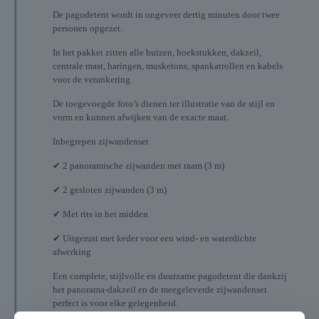
De pagodetent wordt in ongeveer dertig minuten door twee
personen opgezet.
In het pakket zitten alle buizen, hoekstukken, dakzeil,
centrale mast, haringen, musketons, spankatrollen en kabels
voor de verankering.
De toegevoegde foto’s dienen ter illustratie van de stijl en
vorm en kunnen afwijken van de exacte maat.
Inbegrepen zijwandenset
✔ 2 panoramische zijwanden met raam (3 m)
✔ 2 gesloten zijwanden (3 m)
✔ Met rits in het midden
✔ Uitgerust met keder voor een wind- en waterdichte
afwerking
Een complete, stijlvolle en duurzame pagodetent die dankzij
het panorama-dakzeil en de meegeleverde zijwandenset
perfect is voor elke gelegenheid.