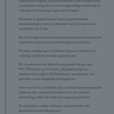
Dankzij het elegante panorama-dakzeil en de meegeleverde
zijwandenset krijgt de tent een hoogwaardige uitstraling én
volledige bescherming tegen wind en regen.
Het frame is opgebouwd uit krasvrij geanodiseerde
aluminiumbuizen met een diameter van 63,5 mm en een
wanddikte van 3 mm.
De tent is uitgevoerd in een kederprofielsysteem, waarbij de
zijwanden netjes in de aluminium gleuven schuiven.
Hierdoor ontstaan geen zichtbare lussen en blijft de tent
volledig winddicht en strak opgespannen.
De zijwanden en het dakzeil zijn gemaakt uit gecoate
PVC/PES-doek van 820 g/m², schimmelwerend en
brandwerend volgens M2-brandnorm, waardoor de tent
geschikt is voor langdurig buitengebruik.
Twee van de vier zijwanden zijn voorzien van panoramische
ramen en alle wanden beschikken over een centrale
ritssluiting, zodat elke zijde als toegang kan dienen.
De zijwanden worden onderaan strak gehouden met
grondbuizen (niet inbegrepen).