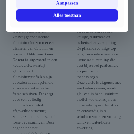
Aanpassen
buitenopstelling. Dankzij
feestlocaties.
het compacte formaat en de
Dankzij de compacte
elegante uitstraling creëert
afmetingen, het sterke
Alles toestaan
u snel een sfeervolle en
aluminium frame en het
professionele overkapping.
hoogwaardige PVC-dakzeil
Het frame bestaat uit
biedt deze pagode een
krasvrij geanodiseerde
veilige, duurzame en
aluminiumbuizen met een
esthetische overkapping.
diameter van 63,5 mm en
De piramidevormige top
een wanddikte van 3 mm.
zorgt bovendien voor een
De tent is uitgevoerd in een
luxueuze uitstraling die
kederversie, waarbij
past bij zowel particuliere
gleuven in de
als professionele
aluminiumprofielen zijn
toepassingen.
voorzien zodat optionele
Deze versie is uitgerust met
zijwanden netjes in het
een kedersysteem, waarbij
frame schuiven. Dit zorgt
gleuven in het aluminium
voor een volledig
profiel voorzien zijn om
winddichte en strak
optionele zijwanden strak
afgewerkte structuur,
en eenvoudig in te
zonder zichtbare lussen of
schuiven voor een volledig
losse bevestigingen. Deze
wind- en waterdichte
pagodetent met
afwerking.
panoramadak biedt een