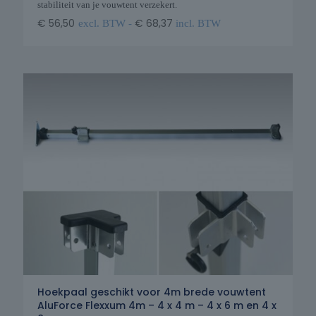
stabiliteit van je vouwtent verzekert.
€
56,50
€
68,37
excl. BTW -
incl. BTW
Hoekpaal geschikt voor 4m brede vouwtent
AluForce Flexxum 4m – 4 x 4 m – 4 x 6 m en 4 x