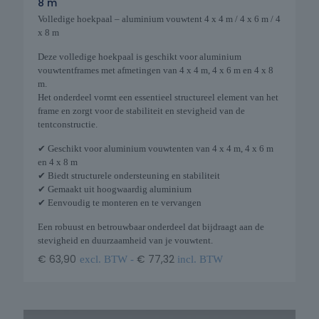
8 m
Volledige hoekpaal – aluminium vouwtent 4 x 4 m / 4 x 6 m / 4
x 8 m
Deze volledige hoekpaal is geschikt voor aluminium
vouwtentframes met afmetingen van 4 x 4 m, 4 x 6 m en 4 x 8
m.
Het onderdeel vormt een essentieel structureel element van het
frame en zorgt voor de stabiliteit en stevigheid van de
tentconstructie.
✔ Geschikt voor aluminium vouwtenten van 4 x 4 m, 4 x 6 m
en 4 x 8 m
✔ Biedt structurele ondersteuning en stabiliteit
✔ Gemaakt uit hoogwaardig aluminium
✔ Eenvoudig te monteren en te vervangen
Een robuust en betrouwbaar onderdeel dat bijdraagt aan de
stevigheid en duurzaamheid van je vouwtent.
€
63,90
€
77,32
excl. BTW -
incl. BTW