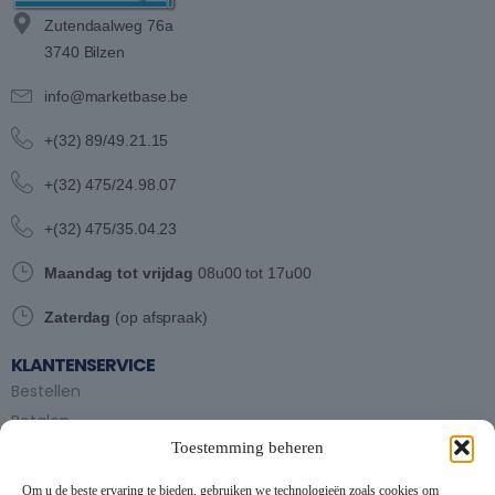
Zutendaalweg 76a
3740 Bilzen
info@marketbase.be
+(32) 89/49.21.15
+(32) 475/24.98.07
+(32) 475/35.04.23
Maandag tot vrijdag
08u00 tot 17u00
Zaterdag
(op afspraak)
KLANTENSERVICE
Bestellen
Betalen
Toestemming beheren
Bezorgen en afhalen
Partytent huren
Om u de beste ervaring te bieden, gebruiken we technologieën zoals cookies om