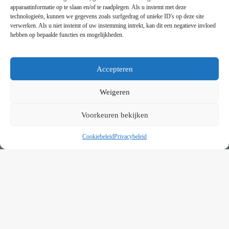
Handleiding partytenten
apparaatinformatie op te slaan en/of te raadplegen. Als u instemt met deze
technologieën, kunnen we gegevens zoals surfgedrag of unieke ID's op deze site
verwerken. Als u niet instemt of uw instemming intrekt, kan dit een negatieve invloed
VOORWAARDEN
hebben op bepaalde functies en mogelijkheden.
Algemene voorwaarden
Privacybeleid
This website uses cookies to improve your experience. By using
this website you agree to our
Data Protection Policy
.
Cookiebeleid
Accepteren
Contact
Read more
Weigeren
NIEUWSBRIEF
Accept all
Voorkeuren bekijken
Schrijf je in op onze nieuwsbrief en blijf op de hoogte van
nieuwe producten en onze evenementen
Cookiebeleid
Privacybeleid
Copyright © 2025 ZiZoo Webdesign. Alle rechten voorbehouden.