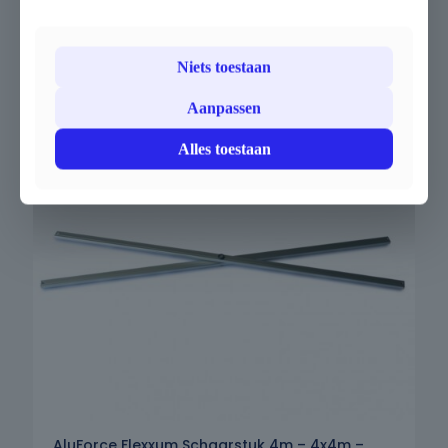
verzekert. Perfect voor snelle herstellingen of preventief
onderhoud.
€
42,90
€
51,91
excl. BTW -
incl. BTW
Niets toestaan
Aanpassen
Alles toestaan
AluForce Flexxum Schaarstuk 4m – 4x4m –