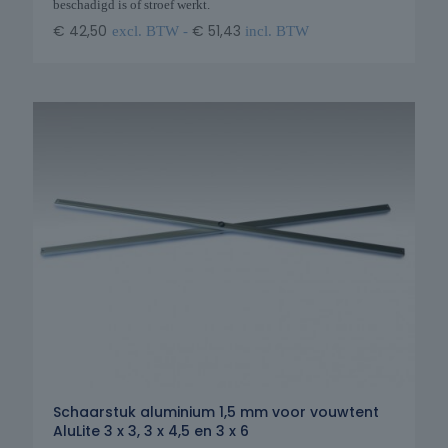
beschadigd is of stroef werkt.
€
42,50
€
51,43
excl. BTW -
incl. BTW
Schaarstuk aluminium 1,5 mm voor vouwtent
AluLite 3 x 3, 3 x 4,5 en 3 x 6