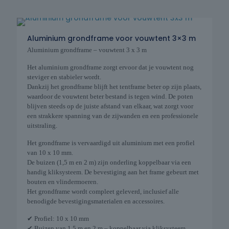
Aluminium grondframe voor vouwtent 3×3 m
Aluminium grondframe – vouwtent 3 x 3 m
Het aluminium grondframe zorgt ervoor dat je vouwtent nog
steviger en stabieler wordt.
Dankzij het grondframe blijft het tentframe beter op zijn plaats,
waardoor de vouwtent beter bestand is tegen wind. De poten
blijven steeds op de juiste afstand van elkaar, wat zorgt voor
een strakkere spanning van de zijwanden en een professionele
uitstraling.
Het grondframe is vervaardigd uit aluminium met een profiel
van 10 x 10 mm.
De buizen (1,5 m en 2 m) zijn onderling koppelbaar via een
handig kliksysteem. De bevestiging aan het frame gebeurt met
bouten en vlindermoeren.
Het grondframe wordt compleet geleverd, inclusief alle
benodigde bevestigingsmaterialen en accessoires.
✔ Profiel: 10 x 10 mm
✔ Buizen van 1,5 m en 2 m – koppelbaar via kliksysteem