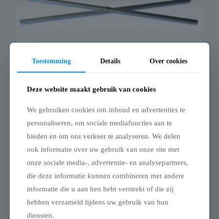
Toestemming
Details
Over cookies
Deze website maakt gebruik van cookies
Schaarstuk aluminium 1,5 mm voor vouwtent
AluLite 4 x 4 en 4 x 8
We gebruiken cookies om inhoud en advertenties te
Schaarstuk aluminium 1,5 mm voor vouwtent AluLite 4 x 4
personaliseren, om sociale mediafuncties aan te
en 4 x 8
bieden en om ons verkeer te analyseren. We delen
Dit complete schaarstuk is geschikt voor aluminium
ook informatie over uw gebruik van onze site met
vouwtentframes van 4 x 4 en 4 x 8. Het verbindt de
onze sociale media-, advertentie- en analysepartners,
schaarprofielen in het frame en zorgt voor een stabiele
structuur én een vlotte openings- en sluitbeweging van de tent.
die deze informatie kunnen combineren met andere
Ideaal als vervangonderdeel wanneer een bestaand schaarstuk
informatie die u aan hen hebt verstrekt of die zij
beschadigd is of stroef werkt.
hebben verzameld tijdens uw gebruik van hun
Een essentieel en betrouwbaar onderdeel dat de stabiliteit,
diensten.
veiligheid en levensduur van je vouwtentframe opnieuw