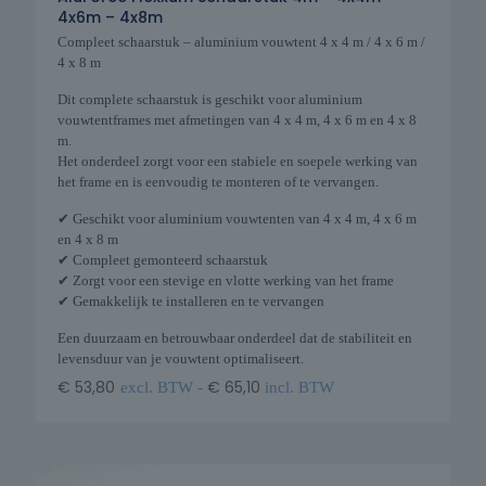
4x6m – 4x8m
Compleet schaarstuk – aluminium vouwtent 4 x 4 m / 4 x 6 m /
4 x 8 m
Dit complete schaarstuk is geschikt voor aluminium
vouwtentframes met afmetingen van 4 x 4 m, 4 x 6 m en 4 x 8
m.
Het onderdeel zorgt voor een stabiele en soepele werking van
het frame en is eenvoudig te monteren of te vervangen.
✔ Geschikt voor aluminium vouwtenten van 4 x 4 m, 4 x 6 m
en 4 x 8 m
✔ Compleet gemonteerd schaarstuk
✔ Zorgt voor een stevige en vlotte werking van het frame
✔ Gemakkelijk te installeren en te vervangen
Een duurzaam en betrouwbaar onderdeel dat de stabiliteit en
levensduur van je vouwtent optimaliseert.
€
53,80
€
65,10
excl. BTW -
incl. BTW