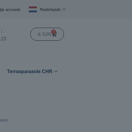
jn account
Nederlands
:
0
€
0,00
.23
n
Terrasparasols CHR
oren