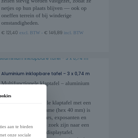
zeilen stevig worden vastgezet, zodat ze
netjes op hun plaats blijven — ook op
oneffen terrein of bij winderige
omstandigheden.
€
121,40
€
146,89
excl. BTW -
incl. BTW
Aluminium inklapbare tafel – 3 x 0,74 m
Multifunctionele klaptafel – aluminium
frame 3 x 0,74 m
ookies
Deze multifunctionele klaptafel met een
stevig aluminium frame (hex 40 mm) is
ideaal voor handelaars, exposanten en
organisatoren die op zoek zijn naar een
ies aan te bieden
praktische werk- of displaytafel.
met onze sociale