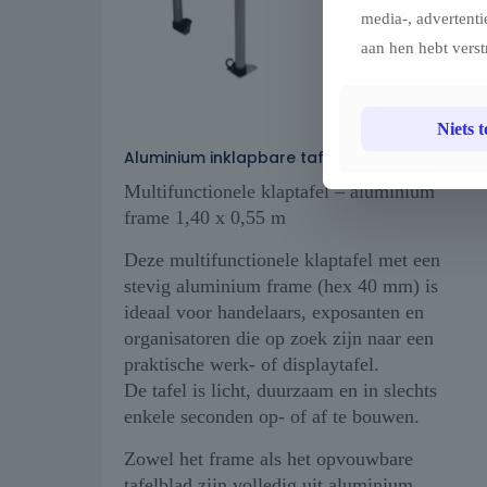
media-, advertenti
aan hen hebt verst
Niets 
Aluminium inklapbare tafel – 1,40 m x 0,55 m
Multifunctionele klaptafel – aluminium
frame 1,40 x 0,55 m
Deze multifunctionele klaptafel met een
stevig aluminium frame (hex 40 mm) is
ideaal voor handelaars, exposanten en
organisatoren die op zoek zijn naar een
praktische werk- of displaytafel.
De tafel is licht, duurzaam en in slechts
enkele seconden op- of af te bouwen.
Zowel het frame als het opvouwbare
tafelblad zijn volledig uit aluminium