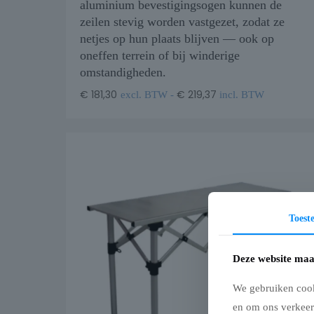
aluminium bevestigingsogen kunnen de
zeilen stevig worden vastgezet, zodat ze
netjes op hun plaats blijven — ook op
oneffen terrein of bij winderige
omstandigheden.
€
181,30
€
219,37
excl. BTW -
incl. BTW
Toes
Deze website maa
We gebruiken cook
en om ons verkeer