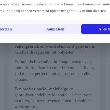
De tafel is licht, duurzaam en in slechts
e- en analysepartners, die deze informatie kunnen combineren met ander
enkele seconden op- of af te bouwen.
rekt of die zij hebben verzameld tijdens uw gebruik van hun diensten.
Zowel het frame als het opvouwbare
tafelblad zijn volledig uit aluminium
vervaardigd, wat zorgt voor een lange
toestaan
Aanpassen
Alles t
levensduur en eenvoudige reiniging.
De tafel is geschikt voor binnen- en
buitengebruik en wordt standaard geleverd in
handige draagtassen uit polyester.
De tafel is bovendien in hoogte verstelbaar,
met drie standen: 95 cm, 100 cm en 110 cm,
zodat je ze perfect kunt aanpassen aan elke
situatie.
Een professionele, veelzijdige en
gebruiksvriendelijke klaptafel – ideaal voor
markten, beurzen, evenementen of mobiele
werkruimtes.