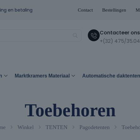
ing en betaling
Contact
Bestellingen
Mi
Contacteer ons 
+(32) 475/35.04
n
Marktkramers Materiaal
Automatische daktente
Toebehoren
me
Winkel
TENTEN
Pagodetenten
Toebeh