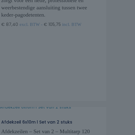
zorgt voor een nette, professionele en
weerbestendige aansluiting tussen twee
keder-pagodetenten.
€
87,40
€
105,75
excl. BTW -
incl. BTW
Afdekzeil 6x10m l Set van 2 stuks
Afdekzeilen – Set van 2 – Multitarp 120