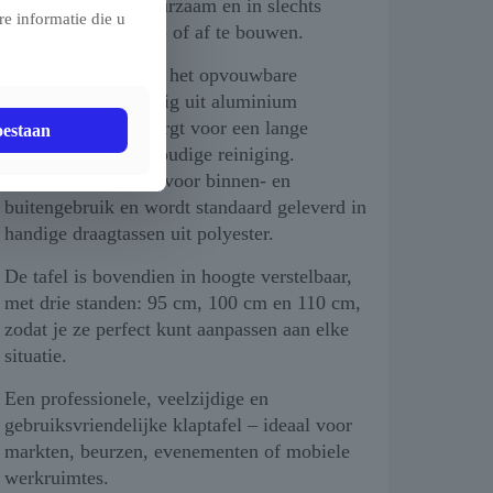
De tafel is licht, duurzaam en in slechts
e informatie die u
enkele seconden op- of af te bouwen.
Zowel het frame als het opvouwbare
tafelblad zijn volledig uit aluminium
vervaardigd, wat zorgt voor een lange
oestaan
levensduur en eenvoudige reiniging.
De tafel is geschikt voor binnen- en
buitengebruik en wordt standaard geleverd in
handige draagtassen uit polyester.
De tafel is bovendien in hoogte verstelbaar,
met drie standen: 95 cm, 100 cm en 110 cm,
zodat je ze perfect kunt aanpassen aan elke
situatie.
Een professionele, veelzijdige en
gebruiksvriendelijke klaptafel – ideaal voor
markten, beurzen, evenementen of mobiele
werkruimtes.