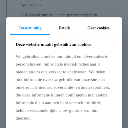
Specificaties
✔ Materiaal: jute met interne pvc-verstevigingen
✔ Geschikt voor: betonblokken
✔ Uitsparing aan zijkant voor heftrucklepels
Toestemming
Details
Over cookies
✔ Uitsparing bovenaan voor bevestigingsoog
✔ Afgewerkte randen met verstevigde boord
Deze website maakt gebruik van cookies
Deze jute hoes biedt een duurzame bescherming en zorgt
tegelijkertijd voor een professioneel en aantrekkelijk geheel.
We gebruiken cookies om inhoud en advertenties te
Zo worden betonblokken niet alleen functioneel, maar ook
een visueel onderdeel van uw opstelling.
personaliseren, om sociale mediafuncties aan te
bieden en om ons verkeer te analyseren. We delen
Aanvullende informatie
ook informatie over uw gebruik van onze site met
onze sociale media-, advertentie- en analysepartners,
Beoordelingen
0
die deze informatie kunnen combineren met andere
informatie die u aan hen hebt verstrekt of die zij
hebben verzameld tijdens uw gebruik van hun
Gerelateerde producten
diensten.