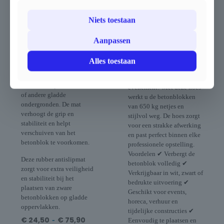
Rubber antislip mat
Hoes uit pvc voor
voor betonblok
betonblok 650 kg
Niets toestaan
Rubber antislip mat voor
Hoes voor Betonblok 650
betonblok
kg
Aanpassen
Wilt u de grijzige
Deze rubberen antislipmat
uitstraling van
Alles toestaan
is een praktische oplossing
betonblokken liever niet
bij het gebruik van een
zichtbaar op uw
betonblok op asfalt, beton
evenement? Met deze hoes
of andere gladde
werkt u de betonblokken
ondergronden. De mat
van 650 kg netjes en
verhoogt de grip en
stijlvol weg. De hoes zorgt
stabiliteit en helpt
voor een strakke afwerking
verschuiven van het
en past perfect binnen elke
betonblok te voorkomen.
professionele opstelling.
Voordelen ✔ Verbergt de
Deze rubber antislipmat
betonblok volledig ✔
zorgt voor extra veiligheid
Verkrijgbaar in wit, zwart of
en stabiliteit bij het
bedrukte uitvoering ✔
plaatsen van zware
Geschikt voor events,
betonblokken op gladde
horeca, verhuur en
oppervlakken.
tijdelijke constructies ✔
€
24,50
-
€
75,90
Eenvoudig te plaatsen en