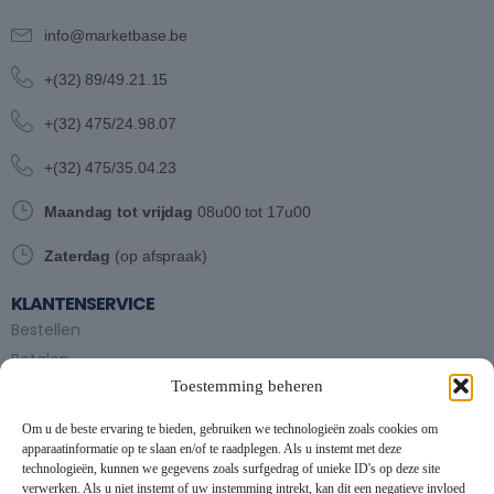
info@marketbase.be
+(32) 89/49.21.15
+(32) 475/24.98.07
+(32) 475/35.04.23
Maandag tot vrijdag
08u00 tot 17u00
Zaterdag
(op afspraak)
KLANTENSERVICE
Bestellen
Betalen
Toestemming beheren
Bezorgen en afhalen
Partytent huren
Om u de beste ervaring te bieden, gebruiken we technologieën zoals cookies om
Handleiding partytenten
apparaatinformatie op te slaan en/of te raadplegen. Als u instemt met deze
technologieën, kunnen we gegevens zoals surfgedrag of unieke ID's op deze site
verwerken. Als u niet instemt of uw instemming intrekt, kan dit een negatieve invloed