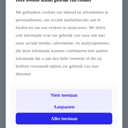
Deze website maakt gebruik van cookies
We gebruiken cookies om inhoud en advertenties te
personaliseren, om sociale mediafuncties aan te
bieden en om ons verkeer te analyseren. We delen
ook informatie over uw gebruik van onze site met
Rechte
onze sociale media-, advertentie- en analysepartners,
aluminiumtafel – 150
× 60 cm – Hoogte
die deze informatie kunnen combineren met andere
Set
80 cm met blad
vlinderschroeven
informatie die u aan hen hebt verstrekt of die zij
Rechte aluminiumtafel –
M8 –
hebben verzameld tijdens uw gebruik van hun
150 × 60 cm – Hoogte 80
gegalvaniseerd
cm met blad
diensten.
staal (6 stuks)
Set vlinderschroeven M8 –
Stevige en
gegalvaniseerd staal (6
onderhoudsvriendelijke
stuks)
tafel voor professioneel
Niets toestaan
gebruik
Deze set bevat zes
Aanpassen
vlinderschroeven in
Deze rechte aluminiumtafel
gegalvaniseerd staal,
is ontworpen voor intensief
geschikt voor het
Alles toestaan
en dagelijks gebruik op
vastzetten en verstellen van
markten, foodstands,