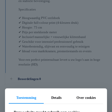
en stabiele bevestiging.
Specificaties
✔ Hoogwaardig PVC-zeildoek
✔ Digitale full-colour print (4-kleuren druk)
✔ Hoogte: 75 cm
✔ Prijs per strekkende meter
✔ Inclusief mannelijke + vrouwelijke klittenband
✔ Geschikt voor intensief professioneel gebruik
✔ Waterbestendig, slijtvast en eenvoudig te reinigen
✔ Ideaal voor marktkramen, promotiestands en events
Voor een perfect printresultaat levert u uw logo’s aan in hoge
resolutie (HD).
Beoordelingen
0
Toestemming
Details
Over cookies
Gerelateerde producten