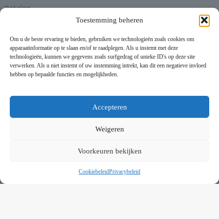
Betalen
Toestemming beheren
Bezorgen en afhalen
Partytent huren
Om u de beste ervaring te bieden, gebruiken we technologieën zoals cookies om
Handleiding partytenten
apparaatinformatie op te slaan en/of te raadplegen. Als u instemt met deze
technologieën, kunnen we gegevens zoals surfgedrag of unieke ID's op deze site
verwerken. Als u niet instemt of uw instemming intrekt, kan dit een negatieve invloed
VOORWAARDEN
hebben op bepaalde functies en mogelijkheden.
Algemene voorwaarden
Privacybeleid
This website uses cookies to improve your experience. By using
this website you agree to our
Data Protection Policy
.
Cookiebeleid
Accepteren
Contact
Read more
Weigeren
NIEUWSBRIEF
Accept all
Voorkeuren bekijken
Schrijf je in op onze nieuwsbrief en blijf op de hoogte van
nieuwe producten en onze evenementen
Cookiebeleid
Privacybeleid