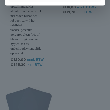
steunbaren.
evenementen of horeca-
€
18,00
opstellingen. Het
excl. BTW -
aluminium frame is licht
€
21,78
incl. BTW
maar toch bijzonder
robuust, terwijl het
tafelblad uit
voedselgeschikt
polypropyleen (wit of
blauw) zorgt voor een
hygiënisch en
onderhoudsvriendelijk
oppervlak.
€
120,00
excl. BTW -
€
145,20
incl. BTW