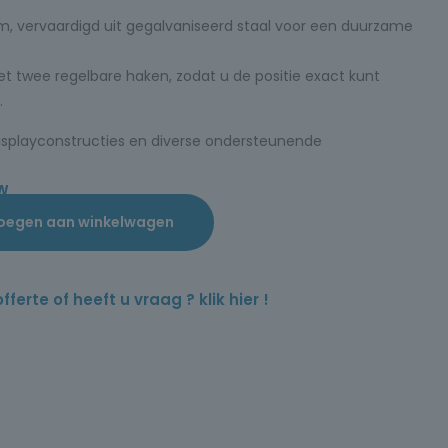
, vervaardigd uit gegalvaniseerd staal voor een duurzame
et twee regelbare haken, zodat u de positie exact kunt
.
isplayconstructies en diverse ondersteunende
TW
oegen aan winkelwagen
rte of heeft u vraag ? klik hier !