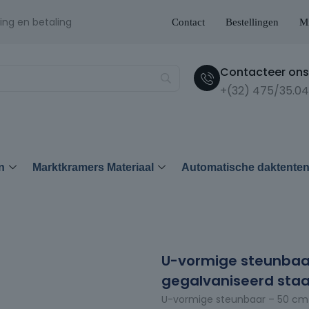
ing en betaling
Contact
Bestellingen
Mi
Contacteer ons 
+(32) 475/35.04
n
Marktkramers Materiaal
Automatische daktente
U-vormige steunbaar
gegalvaniseerd staa
U-vormige steunbaar – 50 cm 