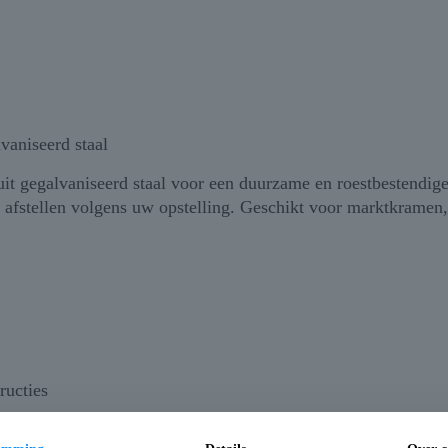
aniseerd staal
it gegalvaniseerd staal voor een duurzame en roestbestendige
t afstellen volgens uw opstelling. Geschikt voor marktkramen
ructies
abiele oplossing voor het ondersteunen of ophangen van cons