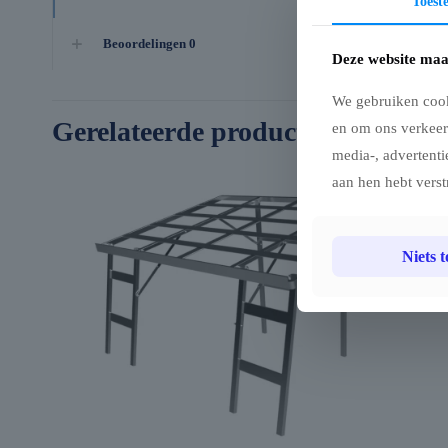
Toes
Beoordelingen
0
Deze website maa
We gebruiken cook
Gerelateerde producten
en om ons verkeer
media-, advertenti
aan hen hebt verst
Niets 