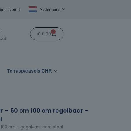
jn account
Nederlands
:
0
€
0,00
.23
n
Terrasparasols CHR
 – 50 cm 100 cm regelbaar –
l
100 cm – gegalvaniseerd staal