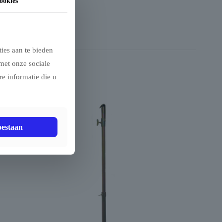
ookies
ies aan te bieden
met onze sociale
e informatie die u
oestaan