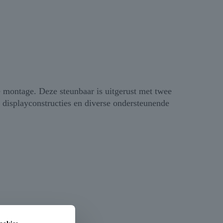
 montage. Deze steunbaar is uitgerust met twee
, displayconstructies en diverse ondersteunende
tructie-elementen.