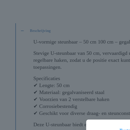
Beschrijving
U-vormige steunbaar – 50 cm 100 cm – gegalv
Stevige U-steunbaar van 50 cm, vervaardigd u
regelbare haken, zodat u de positie exact kun
toepassingen.
Specificaties
✔ Lengte: 50 cm
✔ Materiaal: gegalvaniseerd staal
✔ Voorzien van 2 verstelbare haken
✔ Corrosiebestendig
✔ Geschikt voor diverse draag- en steunconst
Deze U-steunbaar biedt een betrouwbare en st