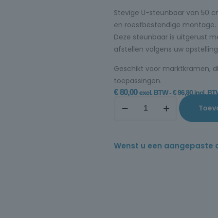
Stevige U-steunbaar van 50 cm
en roestbestendige montage.
Deze steunbaar is uitgerust m
afstellen volgens uw opstelling
Geschikt voor marktkramen, d
toepassingen.
€
80,00
excl. BTW -
€
96,80
incl. B
Toev
Wenst u een aangepaste offe