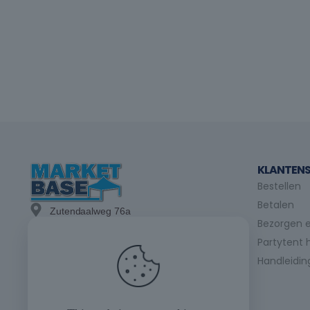
KLANTENS
Bestellen
Betalen
Zutendaalweg 76a
Bezorgen e
3740 Bilzen
Partytent 
info@marketbase.be
Handleidin
+(32) 89/49.21.15