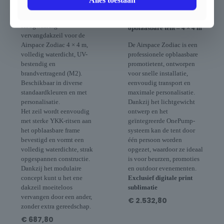
Bedrukt dakzeil
Zodiac – 4 × 4 m
Airspace Zodiac
Hoogwaardig
opblaasbare tent – 4 × 4 m
vervangdakzeil voor de
Airspace Zodiac 4 × 4 m,
De Airspace Zodiac is een
volledig waterdicht, UV-
professionele opblaasbare
bestendig en
promotietent, ontworpen
brandvertragend (M2).
voor snelle installatie,
Beschikbaar in diverse
eenvoudig transport en
standaardkleuren en met
maximale personalisatie.
personalisatie.
Dankzij het lichtgewicht
Het zeil wordt eenvoudig
ontwerp en het
met sterke YKK-ritsen aan
geïntegreerde OnePump-
het opblaasbare frame
systeem kan de tent door
bevestigd en vormt een
één persoon worden
volledig waterdichte, strak
opgezet, waardoor ze ideaal
opgespannen constructie.
is voor beurzen, promoties
Dankzij het modulaire
en outdoor evenementen.
concept kunt u het ene
Exclusief digitale print
dakzeil moeiteloos
sublimatie
vervangen door een ander,
€
2.532,80
zonder extra gereedschap.
€
687,80