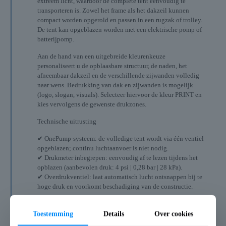
extreem licht, waardoor de complete tent eenvoudig te
transporteren is. Zowel het frame als het dakzeil kunnen
compact worden opgerold en passen in een rugzak of trolley.
De tent kan opgeblazen worden met een elektrische pomp of
batterijpomp.
Aan de hand van een uitgebreide kleurenkeuze
personaliseert u de opblaasbare structuur, de naden, het
afneembaar dakzeil en de verschillende zijwanden volledig
naar wens. Bedrukking van dak en zijwanden is mogelijk
(logo, slogan, visuals). Selecteer hiervoor de kleur PRINT en
kies vervolgens de gewenste drukzones.
Technische uitrusting
✔ OnePump-systeem: de volledige tent wordt via één ventiel
opgeblazen; continu luchtaanvoer is niet nodig.
✔ Drukmeter inbegrepen: eenvoudig af te lezen tijdens het
opblazen (aanbevolen druk: 4 psi | 0,28 bar | 28 kPa).
✔ Overdrukventiel: laat automatisch lucht ontsnappen bij te
hoge druk en voorkomt beschadiging van de constructie.
Voordelen
Toestemming
Details
Over cookies
✔ Zeer snel op te zetten