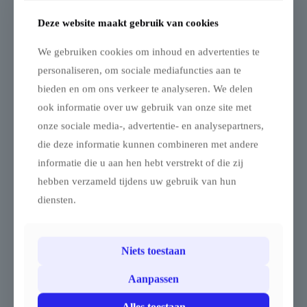
✔ Lichtgewicht en compact transporteerbaar
✔ Uitgebreide personalisatiemogelijkheden
Deze website maakt gebruik van cookies
✔ Beschikbaar met diverse zijwanden
✔ Bedrukking mogelijk op dak en wanden
We gebruiken cookies om inhoud en advertenties te
✔ Stevige en duurzame opblaasbare structuur
personaliseren, om sociale mediafuncties aan te
De Airspace-tent combineert gebruiksgemak, opvallende
bieden en om ons verkeer te analyseren. We delen
visibiliteit en professionele uitstraling — ideaal voor elke
ook informatie over uw gebruik van onze site met
bedrijfsactivatie, beursstand of promotoepassing.
onze sociale media-, advertentie- en analysepartners,
die deze informatie kunnen combineren met andere
Aanvullende informatie
informatie die u aan hen hebt verstrekt of die zij
Beoordelingen
0
hebben verzameld tijdens uw gebruik van hun
diensten.
Gerelateerde producten
Niets toestaan
Opblaasbare tent
Opblaasbare tent
Aanpassen
Zodiac dak 4mx4m
Zodiac – 4x4m
Gekleurd frame –
Dakzeil voor Airspace
Alles toestaan