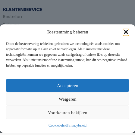
KLANTENSERVICE
Bestellen
Betalen
Toestemming beheren
Bezorgen en afhalen
Partytent huren
Om u de beste ervaring te bieden, gebruiken we technologieën zoals cookies om
Handleiding partytenten
apparaatinformatie op te slaan en/of te raadplegen. Als u instemt met deze
technologieën, kunnen we gegevens zoals surfgedrag of unieke ID's op deze site
verwerken. Als u niet instemt of uw instemming intrekt, kan dit een negatieve invloed
VOORWAARDEN
hebben op bepaalde functies en mogelijkheden.
Algemene voorwaarden
Privacybeleid
This website uses cookies to improve your experience. By using
this website you agree to our
Data Protection Policy
.
Cookiebeleid
Accepteren
Contact
Read more
Weigeren
NIEUWSBRIEF
Accept all
Voorkeuren bekijken
Schrijf je in op onze nieuwsbrief en blijf op de hoogte van
nieuwe producten en onze evenementen
Cookiebeleid
Privacybeleid