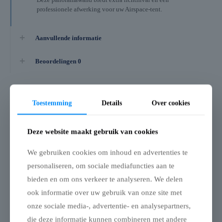
professionele afwerking voor uw Airspace-tent.
Aanvullende informatie
Beoordelingen
0
Gerelateerde producten
Toestemming
Details
Over cookies
Opblaasbare tent
Opblaasbare tent
Deze website maakt gebruik van cookies
Galaxy gesloten
Globe Zijwand
zijwand – 8m
gesloten – 6m
We gebruiken cookies om inhoud en advertenties te
Gesloten zijwand voor
Volle Zijwand voor
personaliseren, om sociale mediafuncties aan te
Galaxy Airspace-tent – 8 ×
Airspace-Tent 6 × 6 m
bieden en om ons verkeer te analyseren. We delen
8 m
Deze volle zijwand is
geschikt voor een Airspace-
ook informatie over uw gebruik van onze site met
Deze gesloten zijwand is
tent van 6 × 6 m en biedt
onze sociale media-, advertentie- en analysepartners,
ontworpen voor de Galaxy
volledige bescherming
Airspace-tent van 8 × 8 m
tegen wind, regen en zon.
die deze informatie kunnen combineren met andere