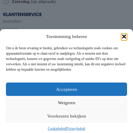
Zaterdag
(op afspraak)
KLANTENSERVICE
Bestellen
Betalen
Toestemming beheren
Bezorgen en afhalen
Partytent huren
Om u de beste ervaring te bieden, gebruiken we technologieën zoals cookies om
Handleiding partytenten
apparaatinformatie op te slaan en/of te raadplegen. Als u instemt met deze
technologieën, kunnen we gegevens zoals surfgedrag of unieke ID's op deze site
verwerken. Als u niet instemt of uw instemming intrekt, kan dit een negatieve invloed
VOORWAARDEN
hebben op bepaalde functies en mogelijkheden.
Algemene voorwaarden
Privacybeleid
This website uses cookies to improve your experience. By using
this website you agree to our
Data Protection Policy
.
Cookiebeleid
Accepteren
Contact
Read more
Weigeren
NIEUWSBRIEF
Accept all
Voorkeuren bekijken
Schrijf je in op onze nieuwsbrief en blijf op de hoogte van
nieuwe producten en onze evenementen
Cookiebeleid
Privacybeleid