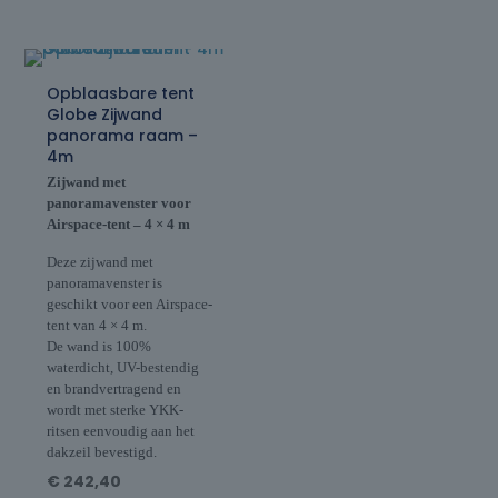
Opblaasbare tent
Globe Zijwand
panorama raam –
4m
Zijwand met
panoramavenster voor
Airspace-tent – 4 × 4 m
Deze zijwand met
panoramavenster is
geschikt voor een Airspace-
tent van 4 × 4 m.
De wand is 100%
waterdicht, UV-bestendig
en brandvertragend en
wordt met sterke YKK-
ritsen eenvoudig aan het
dakzeil bevestigd.
€
242,40