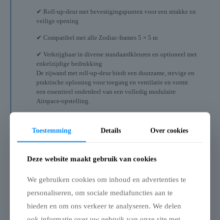
✔ Roll-up-deur met bevestigingspunten voor een strakke en
veilige opening
✔ Compatibel met alle Zodiac-frames 5 × 5 m
✔ Verkrijgbaar in diverse standaardkleuren en optioneel met
enkelzijdige bedrukking
De zijwand met roll-up-deur biedt een duurzame, stevige en
praktische oplossing voor toegang en ventilatie en vormt
een essentieel onderdeel van een volledig modulaire
Airspace-opstelling.
Aanvullende informatie
Toestemming
Details
Over cookies
Beoordelingen
0
Deze website maakt gebruik van cookies
We gebruiken cookies om inhoud en advertenties te
Gerelateerde producten
personaliseren, om sociale mediafuncties aan te
bieden en om ons verkeer te analyseren. We delen
ook informatie over uw gebruik van onze site met