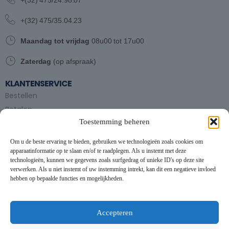
+(32) 475/24.98.07
+(32) 475/35.04.23
Maandag tot vrijdag
08u00 tot 17u00
Zaterdag
(op afspraak)
KLANTENSERVICE
Bestellen
Betalen
Toestemming beheren
Bezorgen en afhalen
Partytent huren
Om u de beste ervaring te bieden, gebruiken we technologieën zoals cookies om
Handleiding partytenten
apparaatinformatie op te slaan en/of te raadplegen. Als u instemt met deze
technologieën, kunnen we gegevens zoals surfgedrag of unieke ID's op deze site
verwerken. Als u niet instemt of uw instemming intrekt, kan dit een negatieve invloed
VOORWAARDEN
hebben op bepaalde functies en mogelijkheden.
Algemene voorwaarden
Privacybeleid
This website uses cookies to improve your experience. By using
this website you agree to our
Data Protection Policy
.
Cookiebeleid
Accepteren
Contact
Read more