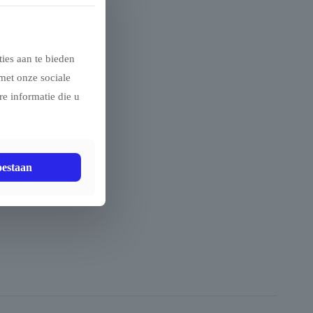
ies aan te bieden
met onze sociale
e informatie die u
oestaan
agodetent.