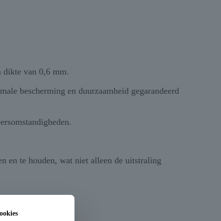
n dikte van 0,6 mm.
aximale bescherming en duurzaamheid gegarandeerd
weersomstandigheden.
 en te houden, wat niet alleen de uitstraling
ookies