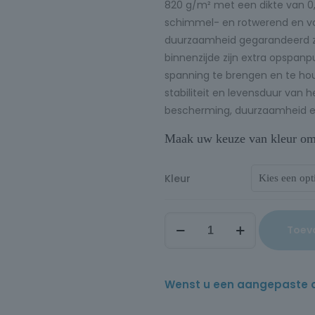
820 g/m² met een dikte van 0,
schimmel- en rotwerend en vo
duurzaamheid gegarandeerd zijn
binnenzijde zijn extra opspan
spanning te brengen en te houd
stabiliteit en levensduur van 
bescherming, duurzaamheid en
Maak uw keuze van kleur om d
Kleur
Toev
Wenst u een aangepaste offe