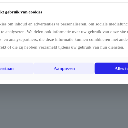
kt gebruik van cookies
ies om inhoud en advertenties te personaliseren, om sociale mediafunct
 te analyseren. We delen ook informatie over uw gebruik van onze site 
erdichtheid
e- en analysepartners, die deze informatie kunnen combineren met ander
rekt of die zij hebben verzameld tijdens uw gebruik van hun diensten.
e dakspanning
toestaan
Aanpassen
Alles t
cherming, duurzaamheid en een strakke uitstraling voor uw p