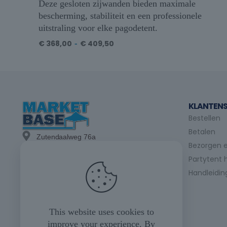
Deze gesloten zijwanden bieden maximale
bescherming, stabiliteit en een professionele
uitstraling voor elke pagodetent.
€
368,00
-
€
409,50
KLANTENS
Bestellen
Betalen
Zutendaalweg 76a
Bezorgen e
3740 Bilzen
Partytent 
info@marketbase.be
Handleidin
+(32) 89/49.21.15
+(32) 475/24.98.07
This website uses cookies to
improve your experience. By