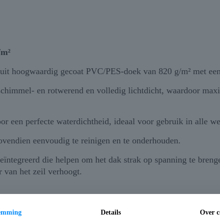
/m²
d uit hoogwaardig gecoat PVC/PES-doek van 820 g/m² met ee
, schimmel- en rotwerend en volledig lichtdicht, waardoor m
oor een perfecte waterdichtheid, ideaal voor gebruik in alle 
bovendien eenvoudig te reinigen en te onderhouden.
ïntegreerd die helpen om het dak strak op spanning te brengen
r van het zeil verhoogt.
ik
temming
Details
Over c