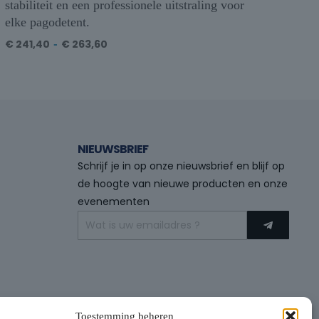
stabiliteit en een professionele uitstraling voor
elke pagodetent.
€
241,40
-
€
263,60
NIEUWSBRIEF
Schrijf je in op onze nieuwsbrief en blijf op
de hoogte van nieuwe producten en onze
evenementen
Toestemming beheren