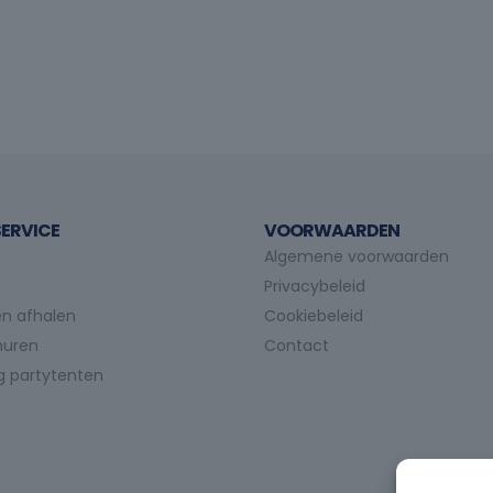
ERVICE
VOORWAARDEN
Algemene voorwaarden
Privacybeleid
n afhalen
Cookiebeleid
huren
Contact
g partytenten