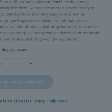
6 mm. Dit professionele materiaal is UV-bestendig,
lledig lichtdicht, waardoor maximale bescherming en
, zelfs bij intensief of langdurig gebruik. Aan de
punten geïntegreerd die helpen om het dak strak op
en, wat niet alleen de uitstraling verbetert maar ook de
het zeil verhoogt. Dit hoogwaardige dakzeil biedt maximale
 een strakke uitstraling voor uw pagodetent.
e prijs te zien.
oegen aan winkelwagen
rte of heeft u vraag ? klik hier !