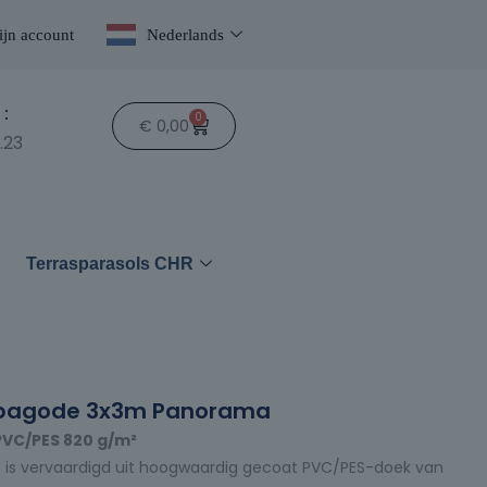
jn account
Nederlands
:
0
€
0,00
.23
n
Terrasparasols CHR
 pagode 3x3m Panorama
PVC/PES 820 g/m²
t is vervaardigd uit hoogwaardig gecoat PVC/PES-doek van