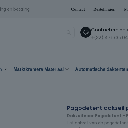
ing en betaling
Contact
Bestellingen
Mi
Contacteer ons 
+(32) 475/35.04
n
Marktkramers Materiaal
Automatische daktente
Pagodetent dakzeil
Dakzeil voor Pagodetent – 
Het dakzeil van de pagodeten