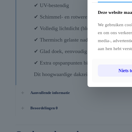
✔ UV-bestendig
Deze website maa
✔ Schimmel- en rotwerend
We gebruiken cook
✔ Volledig lichtdicht (blockout)
en om ons verkeer
✔ Thermisch gelaste naden voor optimale wat
media-, advertenti
aan hen hebt verst
✔ Glad doek, eenvoudig te reinigen
✔ Extra opspanpunten binnenin voor optimal
Niets 
Dit hoogwaardige dakzeil biedt maximale bes
Aanvullende informatie
Beoordelingen
0