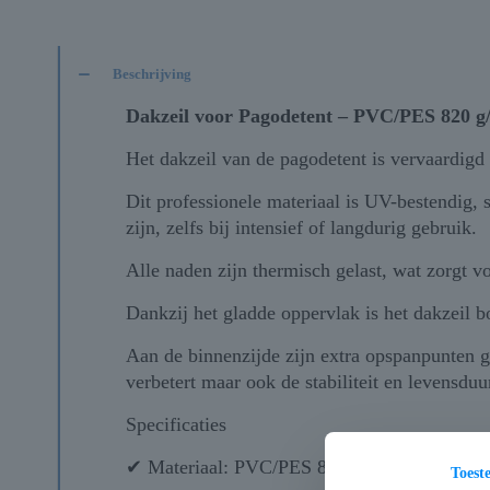
Beschrijving
Dakzeil voor Pagodetent – PVC/PES 820 g
Het dakzeil van de pagodetent is vervaardig
Dit professionele materiaal is UV-bestendig
zijn, zelfs bij intensief of langdurig gebruik.
Alle naden zijn thermisch gelast, wat zorgt v
Dankzij het gladde oppervlak is het dakzeil 
Aan de binnenzijde zijn extra opspanpunten ge
verbetert maar ook de stabiliteit en levensduu
Specificaties
✔ Materiaal: PVC/PES 820 g/m² – 0,6 mm d
Toes