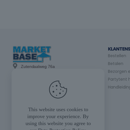
KLANTENS
Bestellen
Betalen
Zutendaalweg 76a
Bezorgen e
3740 Bilzen
Partytent 
info@marketbase.be
Handleidin
+(32) 89/49.21.15
+(32) 475/24.98.07
This website uses cookies to
improve your experience. By
+(32) 475/35.04.23
using this website you agree to