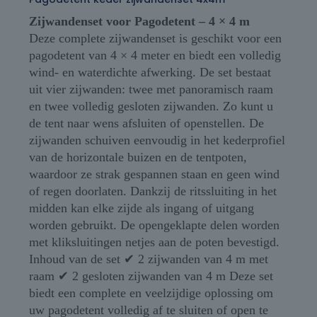
Zijwandenset voor Pagodetent – 4 × 4 m
Deze complete zijwandenset is geschikt voor een
pagodetent van 4 × 4 meter en biedt een volledig
wind- en waterdichte afwerking. De set bestaat
uit vier zijwanden: twee met panoramisch raam
en twee volledig gesloten zijwanden. Zo kunt u
de tent naar wens afsluiten of openstellen. De
zijwanden schuiven eenvoudig in het kederprofiel
van de horizontale buizen en de tentpoten,
waardoor ze strak gespannen staan en geen wind
of regen doorlaten. Dankzij de ritssluiting in het
midden kan elke zijde als ingang of uitgang
worden gebruikt. De opengeklapte delen worden
met kliksluitingen netjes aan de poten bevestigd.
Inhoud van de set ✔ 2 zijwanden van 4 m met
raam ✔ 2 gesloten zijwanden van 4 m Deze set
biedt een complete en veelzijdige oplossing om
uw pagodetent volledig af te sluiten of open te