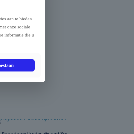
ies aan te bieden
met onze sociale
e informatie die u
agodetent.
oestaan
Pagodetent keder zijwand 3m