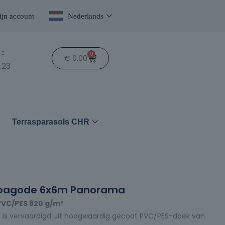
jn account
Nederlands
:
0
€
0,00
.23
n
Terrasparasols CHR
 pagode 6x6m Panorama
PVC/PES 820 g/m²
t is vervaardigd uit hoogwaardig gecoat PVC/PES-doek van