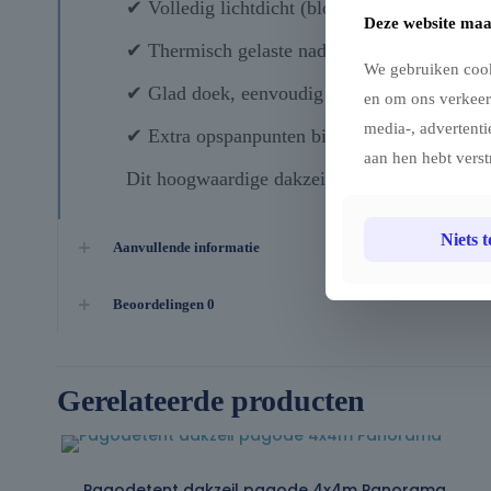
✔ Volledig lichtdicht (blockout)
Deze website maa
✔ Thermisch gelaste naden voor optimale wat
We gebruiken cook
✔ Glad doek, eenvoudig te reinigen
en om ons verkeer
media-, advertenti
✔ Extra opspanpunten binnenin voor optimal
aan hen hebt verst
Dit hoogwaardige dakzeil biedt maximale bes
Niets 
Aanvullende informatie
Beoordelingen
0
Gerelateerde producten
Pagodetent dakzeil pagode 4x4m Panorama