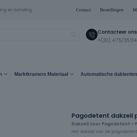
ing en betaling
Contact
Bestellingen
Mi
Contacteer ons 
+(32) 475/35.04
n
Marktkramers Materiaal
Automatische daktente
Pagodetent dakzeil
Dakzeil voor Pagodetent – 
Het dakzeil van de pagodeten