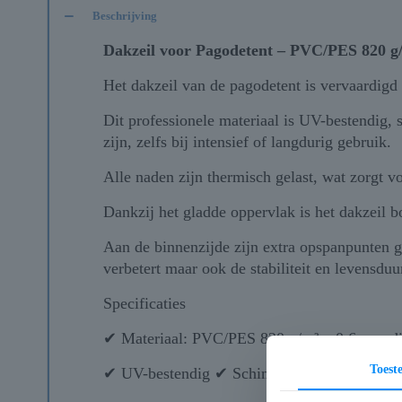
Beschrijving
Dakzeil voor Pagodetent – PVC/PES 820 g
Het dakzeil van de pagodetent is vervaardig
Dit professionele materiaal is UV-bestendig
zijn, zelfs bij intensief of langdurig gebruik.
Alle naden zijn thermisch gelast, wat zorgt v
Dankzij het gladde oppervlak is het dakzeil 
Aan de binnenzijde zijn extra opspanpunten ge
verbetert maar ook de stabiliteit en levensduu
Specificaties
✔ Materiaal: PVC/PES 820 g/m² – 0,6 mm d
Toes
✔ UV-bestendig ✔ Schimmel- en rotwerend