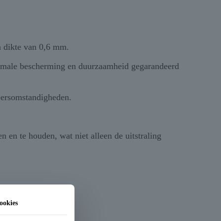
n dikte van 0,6 mm.
aximale bescherming en duurzaamheid gegarandeerd
weersomstandigheden.
 en te houden, wat niet alleen de uitstraling
ookies