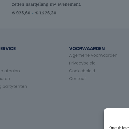
zetten naargelang uw evenement.
€
978,60
-
€
1.276,30
ERVICE
VOORWAARDEN
Algemene voorwaarden
Privacybeleid
n afhalen
Cookiebeleid
huren
Contact
g partytenten
Om u de beste