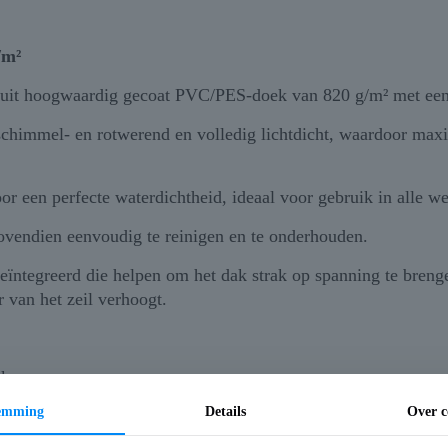
/m²
d uit hoogwaardig gecoat PVC/PES-doek van 820 g/m² met ee
, schimmel- en rotwerend en volledig lichtdicht, waardoor m
oor een perfecte waterdichtheid, ideaal voor gebruik in alle 
bovendien eenvoudig te reinigen en te onderhouden.
ïntegreerd die helpen om het dak strak op spanning te brengen
r van het zeil verhoogt.
ik
temming
Details
Over c