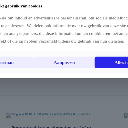
kt gebruik van cookies
erdichtheid
ies om inhoud en advertenties te personaliseren, om sociale mediafunct
 te analyseren. We delen ook informatie over uw gebruik van onze site 
e- en analysepartners, die deze informatie kunnen combineren met ander
e dakspanning
rekt of die zij hebben verzameld tijdens uw gebruik van hun diensten.
cherming, duurzaamheid en een strakke uitstraling voor uw p
toestaan
Aanpassen
Alles t
Pagodetent keder zijwandenset 4x4m