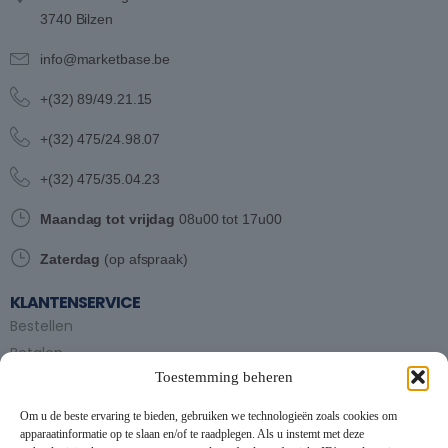
3740 Bilzen
info@marketbase.be
+(32) 89/49.21.15
+(32) 475/24.98.07
+(32) 475/35.04.23
Maandag tot vrijdag
08u00 tot 17u00
Zaterdag
(op afspraak)
KLANTENSERVICE
Bestellen
Betalen
Toestemming beheren
Bezorgen en afhalen
Partytent huren
Om u de beste ervaring te bieden, gebruiken we technologieën zoals cookies om
Handleiding partytenten
apparaatinformatie op te slaan en/of te raadplegen. Als u instemt met deze