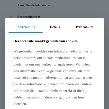
Aanvullende informatie
Beoordelingen
0
Toestemming
Details
Over cookies
Gerelateerde producten
Deze website maakt gebruik van cookies
Pagodetent keder
Pagodetent keder
We gebruiken cookies om inhoud en advertenties te
zijwand 5m
zijwandenset 3x3m
personaliseren, om sociale mediafuncties aan te
Gesloten Zijwanden voor
Zijwandenset voor
bieden en om ons verkeer te analyseren. We delen
Pagodetent
Pagodetent – 3 × 3 m
ook informatie over uw gebruik van onze site met
Deze complete
Onze gesloten zijwanden
zijwandenset is geschikt
onze sociale media-, advertentie- en analysepartners,
transformeren uw
voor een pagodetent van 3
die deze informatie kunnen combineren met andere
pagodetent in een volledig
× 3 meter en biedt een
water- en winddichte
volledig wind- en
informatie die u aan hen hebt verstrekt of die zij
ruimte, ideaal voor zowel
waterdichte afwerking. De
hebben verzameld tijdens uw gebruik van hun
tijdelijke als langdurige
set bestaat uit vier
buitenopstellingen.
zijwanden: twee met
diensten.
De wanden zijn
panoramisch raam en twee