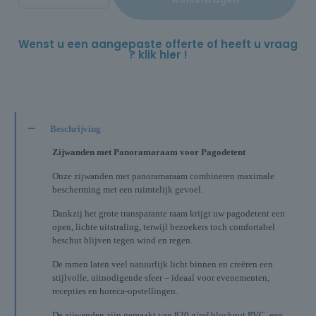
Wenst u een aangepaste offerte of heeft u vraag
? klik hier !
Beschrijving
Zijwanden met Panoramaraam voor Pagodetent
Onze zijwanden met panoramaraam combineren maximale
bescherming met een ruimtelijk gevoel.
Dankzij het grote transparante raam krijgt uw pagodetent een
open, lichte uitstraling, terwijl bezoekers toch comfortabel
beschut blijven tegen wind en regen.
De ramen laten veel natuurlijk licht binnen en creëren een
stijlvolle, uitnodigende sfeer – ideaal voor evenementen,
recepties en horeca-opstellingen.
De zijwanden zijn gemaakt van 820 g/m² blockout PVC, een