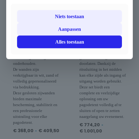
vervaardigd uit 820 g/m²
volledig gesloten
blockout PVC, een uiterst
zijwanden. Zo kunt u de
Niets toestaan
sterk en duurzaam
tent naar wens afsluiten of
materiaal dat waterdicht,
openstellen. De zijwanden
UV-bestendig, brandwerend
schuiven eenvoudig in het
Aanpassen
(M2) en
kederprofiel van de
schimmelbestendig is.
horizontale buizen en de
Alles toestaan
Dankzij de dubbele coating
tentpoten, waardoor ze
zijn ze bovendien
strak gespannen staan en
eenvoudig te reinigen en te
geen wind of regen
onderhouden.
doorlaten. Dankzij de
De wanden zijn
ritssluiting in het midden
verkrijgbaar in wit, zand of
kan elke zijde als ingang of
volledig gepersonaliseerd
uitgang worden gebruikt.
via bedrukking.
Deze set biedt een
Deze gesloten zijwanden
complete en veelzijdige
bieden maximale
oplossing om uw
bescherming, stabiliteit en
pagodetent volledig af te
een professionele
sluiten of open te zetten
uitstraling voor elke
naargelang uw evenement.
pagodetent.
€
774,20
-
€
368,00
-
€
409,50
€
1.001,00