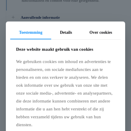
functionaliteit en comfort voor elke gelegenheid.
Aanvullende informatie
Beoordelingen
0
Toestemming
Details
Over cookies
Deze website maakt gebruik van cookies
Gerelateerde producten
We gebruiken cookies om inhoud en advertenties te
personaliseren, om sociale mediafuncties aan te
Pagodetent keder
Pagodetent keder
bieden en om ons verkeer te analyseren. We delen
zijwand panorama
zijwand 6m
6m
ook informatie over uw gebruik van onze site met
Gesloten Zijwanden voor
Zijwanden met
Pagodetent
onze sociale media-, advertentie- en analysepartners,
Panoramaraam voor
die deze informatie kunnen combineren met andere
Pagodetent
Onze gesloten zijwanden
transformeren uw
informatie die u aan hen hebt verstrekt of die zij
Onze zijwanden met
pagodetent in een volledig
hebben verzameld tijdens uw gebruik van hun
panoramaraam combineren
water- en winddichte
maximale bescherming met
ruimte, ideaal voor zowel
diensten.
een ruimtelijk gevoel.
tijdelijke als langdurige