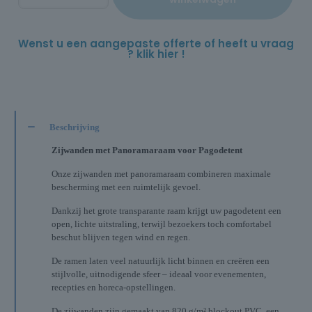
Wenst u een aangepaste offerte of heeft u vraag
? klik hier !
Beschrijving
Zijwanden met Panoramaraam voor Pagodetent
Onze zijwanden met panoramaraam combineren maximale
bescherming met een ruimtelijk gevoel.
Dankzij het grote transparante raam krijgt uw pagodetent een
open, lichte uitstraling, terwijl bezoekers toch comfortabel
beschut blijven tegen wind en regen.
De ramen laten veel natuurlijk licht binnen en creëren een
stijlvolle, uitnodigende sfeer – ideaal voor evenementen,
recepties en horeca-opstellingen.
De zijwanden zijn gemaakt van 820 g/m² blockout PVC, een