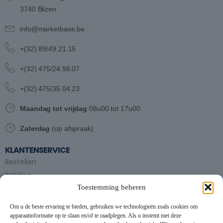
3740 Bilzen
info@marketbase.be
+(32) 89/49.21.15
+(32) 475/24.98.07
+(32) 475/35.04.23
Maandag tot vrijdag
08u00 tot 17u00
Zaterdag
(op afspraak)
KLANTENSERVICE
Bestellen
Betalen
Toestemming beheren
Bezorgen en afhalen
Partytent huren
Om u de beste ervaring te bieden, gebruiken we technologieën zoals cookies om
Handleiding partytenten
apparaatinformatie op te slaan en/of te raadplegen. Als u instemt met deze