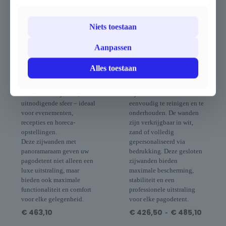
Dankzij het grote
buitenopstellingen. De
transparante raam krijgt uw
wanden zijn vervaardigd
Niets toestaan
pagodetent een open, lichte
uit 820 g/m² blockout PVC,
uitstraling, terwijl
een uiterst sterk en
bezoekers toch comfortabel
duurzaam materiaal dat
Aanpassen
beschut blijven tegen wind
waterdicht, UV-bestendig,
en regen.
brandwerend (M2) en
Alles toestaan
De ramen laten veel
schimmelbestendig is.
natuurlijk licht binnen en
Dankzij de dubbele coating
creëren een stijlvolle,
zijn ze bovendien
uitnodigende sfeer – ideaal
eenvoudig te reinigen en te
voor evenementen,
onderhouden. De wanden
recepties en horeca-
zijn verkrijgbaar in wit,
opstellingen.
zand of volledig
Deze zijwanden met
gepersonaliseerd via
panoramaraam geven uw
bedrukking. Deze gesloten
pagodetent niet alleen een
zijwanden bieden
luxe uitstraling, maar
maximale bescherming,
bieden ook maximale
stabiliteit en een
functionaliteit en comfort
professionele uitstraling
voor elke gelegenheid.
voor elke pagodetent.
€
463,10
€
426,50
-
€
485,10