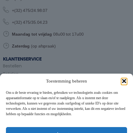
+(32) 475/24.98.07
+(32) 475/35.04.23
Maandag tot vrijdag
08u00 tot 17u00
Zaterdag
(op afspraak)
KLANTENSERVICE
Bestellen
Betalen
Toestemming beheren
Bezorgen en afhalen
Partytent huren
Om u de beste ervaring te bieden, gebruiken we technologieën zoals cookies om
Handleiding partytenten
apparaatinformatie op te slaan en/of te raadplegen. Als u instemt met deze
technologieën, kunnen we gegevens zoals surfgedrag of unieke ID's op deze site
verwerken. Als u niet instemt of uw instemming intrekt, kan dit een negatieve invloed
VOORWAARDEN
hebben op bepaalde functies en mogelijkheden.
Algemene voorwaarden
Privacybeleid
This website uses cookies to improve your experience. By using
this website you agree to our
Data Protection Policy
.