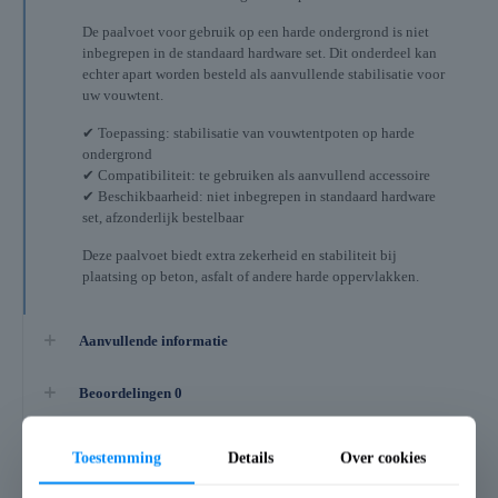
De paalvoet voor gebruik op een harde ondergrond is niet
inbegrepen in de standaard hardware set. Dit onderdeel kan
echter apart worden besteld als aanvullende stabilisatie voor
uw vouwtent.
✔ Toepassing: stabilisatie van vouwtentpoten op harde
ondergrond
✔ Compatibiliteit: te gebruiken als aanvullend accessoire
✔ Beschikbaarheid: niet inbegrepen in standaard hardware
set, afzonderlijk bestelbaar
Deze paalvoet biedt extra zekerheid en stabiliteit bij
plaatsing op beton, asfalt of andere harde oppervlakken.
Aanvullende informatie
Beoordelingen
0
Toestemming
Details
Over cookies
Gerelateerde producten