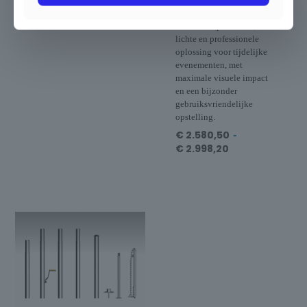
Stellarlite dubbele stertent
€
231,00
biedt een opvallende,
lichte en professionele
oplossing voor tijdelijke
evenementen, met
maximale visuele impact
en een bijzonder
gebruiksvriendelijke
opstelling.
€
2.580,50
-
€
2.998,20