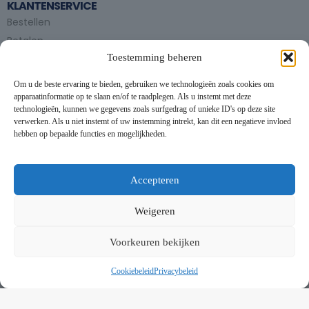
KLANTENSERVICE
Bestellen
Betalen
Toestemming beheren
Bezorgen en afhalen
Partytent huren
Om u de beste ervaring te bieden, gebruiken we technologieën zoals cookies om
Handleiding partytenten
apparaatinformatie op te slaan en/of te raadplegen. Als u instemt met deze
technologieën, kunnen we gegevens zoals surfgedrag of unieke ID's op deze site
verwerken. Als u niet instemt of uw instemming intrekt, kan dit een negatieve invloed
VOORWAARDEN
hebben op bepaalde functies en mogelijkheden.
Algemene voorwaarden
Privacybeleid
This website uses cookies to improve your experience. By using
this website you agree to our
Data Protection Policy
.
Cookiebeleid
Accepteren
Contact
Read more
Weigeren
NIEUWSBRIEF
Accept all
Voorkeuren bekijken
Schrijf je in op onze nieuwsbrief en blijf op de hoogte van
nieuwe producten en onze evenementen
Cookiebeleid
Privacybeleid