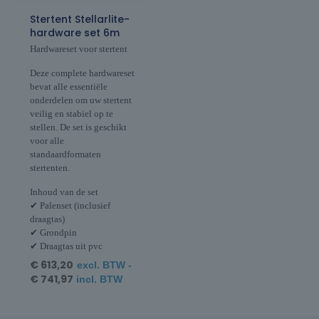
Stertent Stellarlite-
hardware set 6m
Hardwareset voor stertent
Deze complete hardwareset
bevat alle essentiële
onderdelen om uw stertent
veilig en stabiel op te
stellen. De set is geschikt
voor alle
standaardformaten
stertenten.
Inhoud van de set
✔ Palenset (inclusief
draagtas)
✔ Grondpin
✔ Draagtas uit pvc
€
613,20
excl. BTW -
€
741,97
incl. BTW