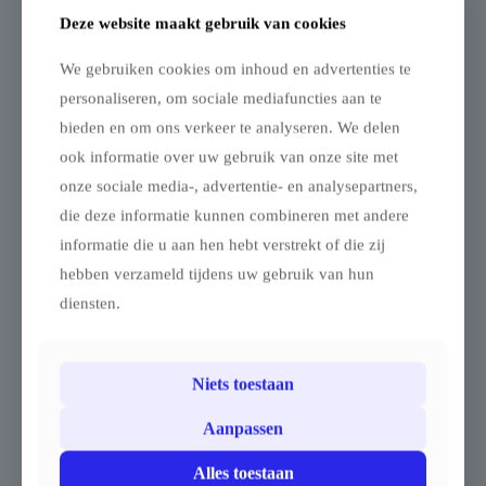
Deze website maakt gebruik van cookies
Stertent StellarLite
Dubbele Stertent
We gebruiken cookies om inhoud en advertenties te
zijwand – deur – 10m
StellarLite – set 10 x
diameter –
16 m – polyester
personaliseren, om sociale mediafuncties aan te
Polyester
Stellarlite Dubbele
bieden en om ons verkeer te analyseren. We delen
Zijwand met Deur voor
Stertent – 10 × 16 m
ook informatie over uw gebruik van onze site met
Stertent – 10 m Diameter
Professionele dubbele
onze sociale media-, advertentie- en analysepartners,
Deze zijwand met deur is
stertent met elegante
die deze informatie kunnen combineren met andere
geschikt voor een stertent
uitstraling De Stellarlite
met een diameter van 10
dubbele stertent is een
informatie die u aan hen hebt verstrekt of die zij
meter. De zijwand is
echte blikvanger op elk
hebben verzameld tijdens uw gebruik van hun
beschikbaar in zwart, wit,
evenement. Met twee
desert sand of zandkleur, en
centrale masten, een
diensten.
kan volledig
indrukwekkende hoogte en
gepersonaliseerd worden
een strak gespannen
via digitale sublimatiedruk.
dakzeil valt deze tent
Deze zijwand met deur
onmiddellijk op. Het
Niets toestaan
zorgt voor een vlotte
ontwerp combineert visuele
doorgang en een praktische
impact met gebruiksgemak:
Aanpassen
toegang tot de stertent, met
met slechts twee personen
behoud van een mooi
staat de tent in ongeveer
Alles toestaan
afgewerkte uitstraling.
dertig minuten. De