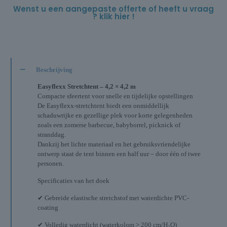
Wenst u een aangepaste offerte of heeft u vraag
? klik hier !
Beschrijving
Easyflexx Stretchtent – 4,2 × 4,2 m
Compacte sfeertent voor snelle en tijdelijke opstellingen
De Easyflexx-stretchtent biedt een onmiddellijk
schaduwrijke en gezellige plek voor korte gelegenheden
zoals een zomerse barbecue, babyborrel, picknick of
stranddag.
Dankzij het lichte materiaal en het gebruiksvriendelijke
ontwerp staat de tent binnen een half uur – door één of twee
personen.
Specificaties van het doek
✔ Gebreide elastische stretchstof met waterdichte PVC-
coating
✔ Volledig waterdicht (waterkolom > 200 cm/H₂O)