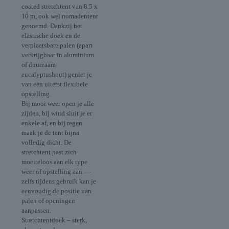
coated stretchtent van 8.5 x
10 m, ook wel nomadentent
genoemd. Dankzij het
elastische doek en de
verplaatsbare palen (apart
verkrijgbaar in aluminium
of duurzaam
eucalyptushout) geniet je
van een uiterst flexibele
opstelling.
Bij mooi weer open je alle
zijden, bij wind sluit je er
enkele af, en bij regen
maak je de tent bijna
volledig dicht. De
stretchtent past zich
moeiteloos aan elk type
weer of opstelling aan —
zelfs tijdens gebruik kan je
eenvoudig de positie van
palen of openingen
aanpassen.
Stretchtentdoek – sterk,