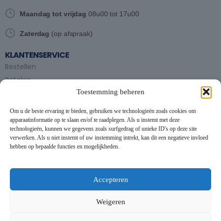
Maandag tot vrijdag
08u00 tot 17u00
Zaterdag
(op afspraak)
KLANTENSERVICE
Bestellen
Betalen
Toestemming beheren
Bezorgen en afhalen
Partytent huren
Om u de beste ervaring te bieden, gebruiken we technologieën zoals cookies om
Handleiding partytenten
apparaatinformatie op te slaan en/of te raadplegen. Als u instemt met deze
technologieën, kunnen we gegevens zoals surfgedrag of unieke ID's op deze site
verwerken. Als u niet instemt of uw instemming intrekt, kan dit een negatieve invloed
VOORWAARDEN
hebben op bepaalde functies en mogelijkheden.
Algemene voorwaarden
Privacybeleid
This website uses cookies to improve your experience. By using
this website you agree to our
Data Protection Policy
.
Cookiebeleid
Accepteren
Contact
Read more
Weigeren
NIEUWSBRIEF
Accept all