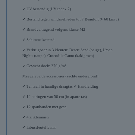
✔ UV-bestendig (UV-index 7)
✔ Bestand tegen windsnelheden tot 7 Beaufort (≈ 60 km/u)
✔ Brandvertragend volgens klasse M2
✔ Schimmelwerend
✔ Verkrijgbaar in 3 kleuren: Desert Sand (beige), Urban
Nights (taupe), Crocodile Camo (kakigroen)
✔ Gewicht doek: 270 g/m²
Meegeleverde accessoires (zachte ondergrond)
✔ Tentzeil in handige draagtas ✔ Handleiding
✔ 12 haringen van 50 cm (in aparte tas)
✔ 12 spanbanden met gesp
✔ 4 zijklemmen
✔ Inbussleutel 5 mm