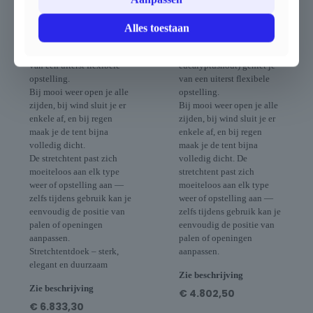
en de verplaatsbare palen
Dankzij het elastische doek
(apart verkrijgbaar in
en de verplaatsbare palen
Alles toestaan
aluminium of duurzaam
(apart verkrijgbaar in
eucalyptushout) geniet je
aluminium of duurzaam
van een uiterst flexibele
eucalyptushout) geniet je
opstelling.
van een uiterst flexibele
Bij mooi weer open je alle
opstelling.
zijden, bij wind sluit je er
Bij mooi weer open je alle
enkele af, en bij regen
zijden, bij wind sluit je er
maak je de tent bijna
enkele af, en bij regen
volledig dicht.
maak je de tent bijna
De stretchtent past zich
volledig dicht. De
moeiteloos aan elk type
stretchtent past zich
weer of opstelling aan —
moeiteloos aan elk type
zelfs tijdens gebruik kan je
weer of opstelling aan —
eenvoudig de positie van
zelfs tijdens gebruik kan je
palen of openingen
eenvoudig de positie van
aanpassen.
palen of openingen
Stretchtentdoek – sterk,
aanpassen.
elegant en duurzaam
Zie beschrijving
Zie beschrijving
€
4.802,50
€
6.833,30