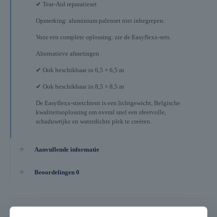
✔ Tear-Aid reparatieset
Opmerking: aluminium palenset niet inbegrepen.
Voor een complete oplossing: zie de Easyflexx-sets.
Alternatieve afmetingen
✔ Ook beschikbaar in 6,5 × 6,5 m
✔ Ook beschikbaar in 8,5 × 8,5 m
De Easyflexx-stretchtent is een lichtgewicht, Belgische
kwaliteitsoplossing om overal snel een sfeervolle,
schaduwrijke en waterdichte plek te creëren.
Aanvullende informatie
Beoordelingen
0
Gerelateerde producten