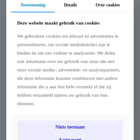
Toestemming
Details
Over cookies
Deze website maakt gebruik van cookies
We gebruiken cookies om inhoud en advertenties te
personaliseren, om sociale mediafuncties aan te
TRIFLEXX
TRIFLEXX
bieden en om ons verkeer te analyseren. We delen
STRETCHTENT ZEIL
STRETCHTENT ZEIL
ook informatie over uw gebruik van onze site met
(560 G/M²) MET
(560 G/M²) MET
LUSSEN – 10 X 15 M
KLEMMEN – 10 X 12.5
onze sociale media-, advertentie- en analysepartners,
M
Stretchtent – 10 x 15 m –
die deze informatie kunnen combineren met andere
Double Coated PVC 560
Stretchtent – 10 x 12.5 m –
informatie die u aan hen hebt verstrekt of die zij
g/m²
Double Coated PVC 560
g/m²
hebben verzameld tijdens uw gebruik van hun
Breng een zomerse,
diensten.
zuiderse sfeer naar je
Breng een zomerse,
evenement, tuin, terras of
zuiderse sfeer naar je
zomerbar met deze double
evenement, tuin, terras of
coated stretchtent van 10 x
zomerbar met deze double
Niets toestaan
15 m, ook wel nomadentent
coated stretchtent van 10 x
genoemd.
12.5 m, ook wel
Aanpassen
Dankzij het elastische doek
nomadentent genoemd.