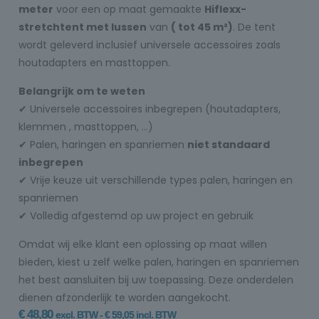
meter
voor een op maat gemaakte
Hiflexx-
stretchtent met lussen
van
( tot 45 m²)
. De tent
wordt geleverd inclusief universele accessoires zoals
houtadapters en masttoppen.
Belangrijk om te weten
✔ Universele accessoires inbegrepen (houtadapters,
klemmen , masttoppen, …)
✔ Palen, haringen en spanriemen
niet standaard
inbegrepen
✔ Vrije keuze uit verschillende types palen, haringen en
spanriemen
✔ Volledig afgestemd op uw project en gebruik
Omdat wij elke klant een oplossing op maat willen
bieden, kiest u zelf welke palen, haringen en spanriemen
het best aansluiten bij uw toepassing. Deze onderdelen
dienen afzonderlijk te worden aangekocht.
€
48,80
excl. BTW -
€
59,05
incl. BTW