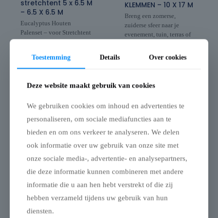
stretchtent 5 x 6.5 M
KLEMMEN – 10 X 17 M
– 6.5 X 6.5 M
Breng een zomerse,
Eucalyptus Houten
zuiderse sfeer naar je
Palenset – voor Stretchtent
evenement, tuin, terras of
5×6.5m – 6,5×6,5m
zomerbar met deze
double coated stretchtent
Toestemming
Details
Over cookies
Complete palenset voor
van 10 × 17 meter
een open en natuurlijke
, ook wel nomadentent
opstelling
genoemd.
Deze website maakt gebruik van cookies
Deze duurzame eucalyptus
Dankzij het elastische doek
houten palenset is specifiek
en de verplaatsbare palen
samengesteld voor de
We gebruiken cookies om inhoud en advertenties te
(apart verkrijgbaar in
Easyflexx-stretchtent van
aluminium of duurzaam
personaliseren, om sociale mediafuncties aan te
5×6.5m – 6,5×6,5m. De
eucalyptushout) geniet je
bieden en om ons verkeer te analyseren. We delen
palen zijn zorgvuldig
van een
geselecteerd op diameter en
ook informatie over uw gebruik van onze site met
uiterst flexibele opstelling
lengte voor een stabiele en
.
onze sociale media-, advertentie- en analysepartners,
esthetische opstelling,
Bij mooi weer open je alle
ideaal voor een open en
die deze informatie kunnen combineren met andere
zijden, bij wind sluit je er
luchtige configuratie.
enkele af en bij regen kan
informatie die u aan hen hebt verstrekt of die zij
je de tent bijna volledig
Inhoud palenset
hebben verzameld tijdens uw gebruik van hun
sluiten.
Zelfs tijdens gebruik kan je
diensten.
✔ 4 houten palen van 240