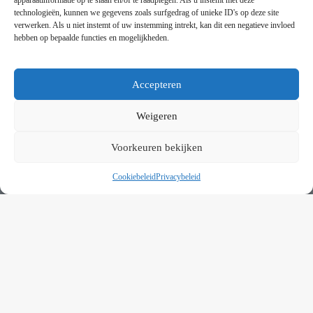
apparaatinformatie op te slaan en/of te raadplegen. Als u instemt met deze
technologieën, kunnen we gegevens zoals surfgedrag of unieke ID's op deze site
verwerken. Als u niet instemt of uw instemming intrekt, kan dit een negatieve invloed
VOORWAARDEN
hebben op bepaalde functies en mogelijkheden.
Algemene voorwaarden
Privacybeleid
This website uses cookies to improve your experience. By using
this website you agree to our
Data Protection Policy
.
Cookiebeleid
Accepteren
Contact
Read more
Weigeren
NIEUWSBRIEF
Accept all
Voorkeuren bekijken
Schrijf je in op onze nieuwsbrief en blijf op de hoogte van
nieuwe producten en onze evenementen
Cookiebeleid
Privacybeleid
Copyright © 2025 ZiZoo Webdesign. Alle rechten voorbehouden.