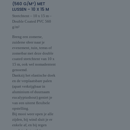
(560 G/M²) MET
LUSSEN – 10 X 15 M
Stretchtent – 10 x 15 m –
Double Coated PVC 560
g/m²
Breng een zomerse,
zuiderse sfeer naar je
evenement, tuin, terras of
zomerbar met deze double
coated stretchtent van 10 x
15 m, ook wel nomadentent
genoemd.
Dankzij het elastische doek
en de verplaatsbare palen
(apart verkrijgbaar in
aluminium of duurzaam
eucalyptushout) geniet je
van een uiterst flexibele
opstelling.
Bij mooi weer open je alle
zijden, bij wind sluit je er
enkele af, en bij regen