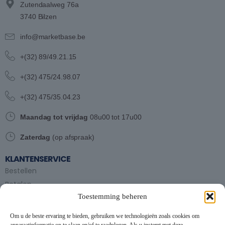
Zutendaalweg 76a
3740 Bilzen
info@marketbase.be
+(32) 89/49.21.15
+(32) 475/24.98.07
+(32) 475/35.04.23
Maandag tot vrijdag
08u00 tot 17u00
Zaterdag
(op afspraak)
KLANTENSERVICE
Bestellen
Betalen
Toestemming beheren
Bezorgen en afhalen
Partytent huren
Om u de beste ervaring te bieden, gebruiken we technologieën zoals cookies om
Handleiding partytenten