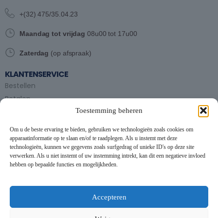
+(32) 475/35.04.23
Maandag tot vrijdag
08u00 tot 17u00
Zaterdag
(op afspraak)
KLANTENSERVICE
Bestellen
Betalen
Toestemming beheren
Bezorgen en afhalen
Partytent huren
Om u de beste ervaring te bieden, gebruiken we technologieën zoals cookies om
Handleiding partytenten
apparaatinformatie op te slaan en/of te raadplegen. Als u instemt met deze
technologieën, kunnen we gegevens zoals surfgedrag of unieke ID's op deze site
verwerken. Als u niet instemt of uw instemming intrekt, kan dit een negatieve invloed
VOORWAARDEN
hebben op bepaalde functies en mogelijkheden.
Algemene voorwaarden
Privacybeleid
This website uses cookies to improve your experience. By using
this website you agree to our
Data Protection Policy
.
Cookiebeleid
Accepteren
Contact
Read more