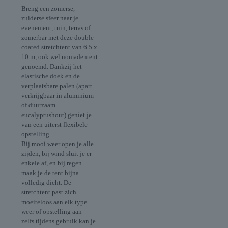
Breng een zomerse,
zuiderse sfeer naar je
evenement, tuin, terras of
zomerbar met deze double
coated stretchtent van 6.5 x
10 m, ook wel nomadentent
genoemd. Dankzij het
elastische doek en de
verplaatsbare palen (apart
verkrijgbaar in aluminium
of duurzaam
eucalyptushout) geniet je
van een uiterst flexibele
opstelling.
Bij mooi weer open je alle
zijden, bij wind sluit je er
enkele af, en bij regen
maak je de tent bijna
volledig dicht. De
stretchtent past zich
moeiteloos aan elk type
weer of opstelling aan —
zelfs tijdens gebruik kan je