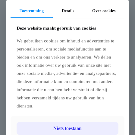
Toestemming
Details
Over cookies
Deze website maakt gebruik van cookies
TRIFLEXX
TRIFLEXX
STRETCHTENT ZEIL
We gebruiken cookies om inhoud en advertenties te
STRETCHTENT ZEIL
(560 G/M²) MET
(560 G/M²) MET
KLEMMEN – 10 X 15 M
personaliseren, om sociale mediafuncties aan te
KLEMMEN – 8.5 X 12.5
Stretchtent – 10 x 15 m –
bieden en om ons verkeer te analyseren. We delen
M
Double Coated PVC 560
ook informatie over uw gebruik van onze site met
Stretchtent – 8.5 x 12.5 m –
g/m²
Double Coated PVC 560
onze sociale media-, advertentie- en analysepartners,
Breng een zomerse,
g/m²
die deze informatie kunnen combineren met andere
zuiderse sfeer naar je
Breng een zomerse,
evenement, tuin, terras of
informatie die u aan hen hebt verstrekt of die zij
zuiderse sfeer naar je
zomerbar met deze double
hebben verzameld tijdens uw gebruik van hun
evenement, tuin, terras of
coated stretchtent van 10 x
zomerbar met deze double
diensten.
15 m, ook wel nomadentent
coated stretchtent van 8.5 x
genoemd.
12.5 m, ook wel
Dankzij het elastische doek
nomadentent genoemd.
en de verplaatsbare palen
Niets toestaan
Dankzij het elastische doek
(apart verkrijgbaar in
en de verplaatsbare palen