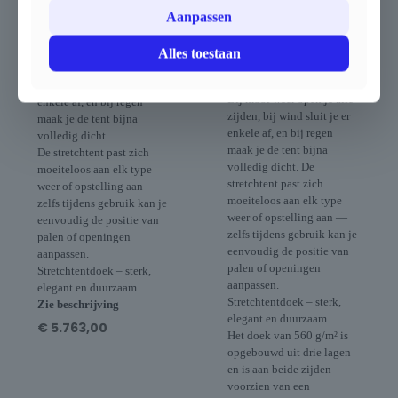
aluminium of duurzaam
(apart verkrijgbaar in
Aanpassen
eucalyptushout) geniet je
aluminium of duurzaam
van een uiterst flexibele
eucalyptushout) geniet je
opstelling.
Alles toestaan
van een uiterst flexibele
Bij mooi weer open je alle
opstelling.
zijden, bij wind sluit je er
Bij mooi weer open je alle
enkele af, en bij regen
zijden, bij wind sluit je er
maak je de tent bijna
enkele af, en bij regen
volledig dicht.
maak je de tent bijna
De stretchtent past zich
volledig dicht. De
moeiteloos aan elk type
stretchtent past zich
weer of opstelling aan —
moeiteloos aan elk type
zelfs tijdens gebruik kan je
weer of opstelling aan —
eenvoudig de positie van
zelfs tijdens gebruik kan je
palen of openingen
eenvoudig de positie van
aanpassen.
palen of openingen
Stretchtentdoek – sterk,
aanpassen.
elegant en duurzaam
Stretchtentdoek – sterk,
Zie beschrijving
elegant en duurzaam
€
5.763,00
Het doek van 560 g/m² is
opgebouwd uit drie lagen
en is aan beide zijden
voorzien van een