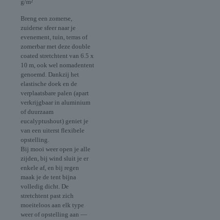
g/m²
Breng een zomerse,
zuiderse sfeer naar je
evenement, tuin, terras of
zomerbar met deze double
coated stretchtent van 6.5 x
10 m, ook wel nomadentent
genoemd. Dankzij het
elastische doek en de
verplaatsbare palen (apart
verkrijgbaar in aluminium
of duurzaam
eucalyptushout) geniet je
van een uiterst flexibele
opstelling.
Bij mooi weer open je alle
zijden, bij wind sluit je er
enkele af, en bij regen
maak je de tent bijna
volledig dicht. De
stretchtent past zich
moeiteloos aan elk type
weer of opstelling aan —