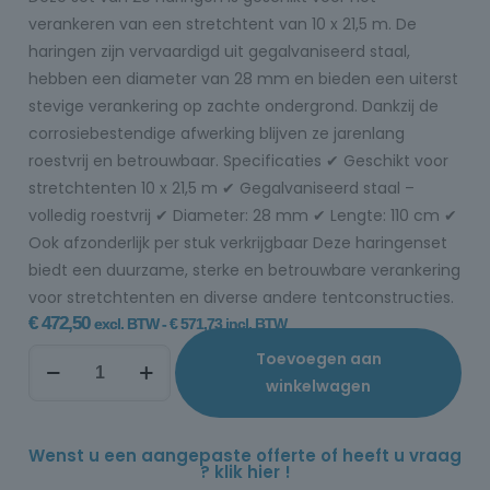
verankeren van een stretchtent van 10 x 21,5 m. De
haringen zijn vervaardigd uit gegalvaniseerd staal,
hebben een diameter van 28 mm en bieden een uiterst
stevige verankering op zachte ondergrond. Dankzij de
corrosiebestendige afwerking blijven ze jarenlang
roestvrij en betrouwbaar. Specificaties ✔ Geschikt voor
stretchtenten 10 x 21,5 m ✔ Gegalvaniseerd staal –
volledig roestvrij ✔ Diameter: 28 mm ✔ Lengte: 110 cm ✔
Ook afzonderlijk per stuk verkrijgbaar Deze haringenset
biedt een duurzame, sterke en betrouwbare verankering
voor stretchtenten en diverse andere tentconstructies.
€
472,50
excl. BTW -
€
571,73
incl. BTW
Toevoegen aan
winkelwagen
Wenst u een aangepaste offerte of heeft u vraag
? klik hier !