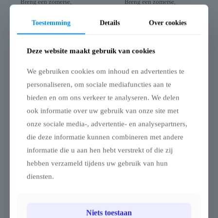
Breng een zomerse,
Breng een zomerse,
zuiderse sfeer naar je
zuiderse sfeer naar je
evenement, tuin, terras of
evenement, tuin, terras of
Toestemming
Details
Over cookies
zomerbar met deze
zomerbar met deze
double coated stretchtent
double coated stretchtent
van 15 × 20 meter
van 10 × 17 meter
Deze website maakt gebruik van cookies
, ook wel nomadentent
, ook wel nomadentent
genoemd.
genoemd.
We gebruiken cookies om inhoud en advertenties te
Dankzij het elastische doek
Dankzij het elastische doek
personaliseren, om sociale mediafuncties aan te
en de verplaatsbare palen
en de verplaatsbare palen
(apart verkrijgbaar in
(apart verkrijgbaar in
bieden en om ons verkeer te analyseren. We delen
aluminium of duurzaam
aluminium of duurzaam
ook informatie over uw gebruik van onze site met
eucalyptushout) geniet je
eucalyptushout) geniet je
van een
van een
onze sociale media-, advertentie- en analysepartners,
uiterst flexibele opstelling
uiterst flexibele opstelling
die deze informatie kunnen combineren met andere
.
.
Bij mooi weer open je alle
Bij mooi weer open je alle
informatie die u aan hen hebt verstrekt of die zij
zijden, bij wind sluit je er
zijden, bij wind sluit je er
hebben verzameld tijdens uw gebruik van hun
enkele af en bij regen kan
enkele af en bij regen kan
diensten.
je de tent bijna volledig
je de tent bijna volledig
sluiten. Zelfs tijdens
sluiten.
gebruik pas je eenvoudig
Zelfs tijdens gebruik kan je
de positie van palen of
eenvoudig palen of
Niets toestaan
openingen aan.
openingen verplaatsen