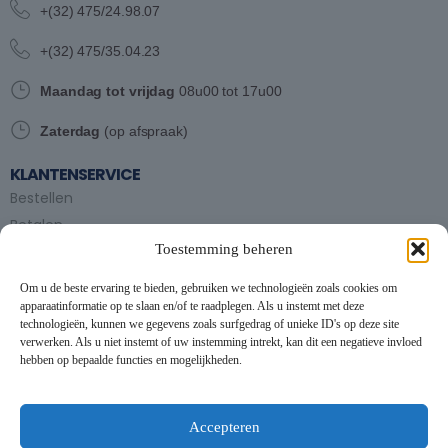
+(32) 475/24.98.07
+(32) 475/35.04.23
Maandag tot vrijdag
08u00 tot 17u00
Zaterdag
(op afspraak)
KLANTENSERVICE
Bestellen
Betalen
Toestemming beheren
Bezorgen en afhalen
Partytent huren
Om u de beste ervaring te bieden, gebruiken we technologieën zoals cookies om
Handleiding partytenten
apparaatinformatie op te slaan en/of te raadplegen. Als u instemt met deze
technologieën, kunnen we gegevens zoals surfgedrag of unieke ID's op deze site
verwerken. Als u niet instemt of uw instemming intrekt, kan dit een negatieve invloed
VOORWAARDEN
hebben op bepaalde functies en mogelijkheden.
Algemene voorwaarden
Privacybeleid
This website uses cookies to improve your experience. By using
this website you agree to our
Data Protection Policy
.
Cookiebeleid
Accepteren