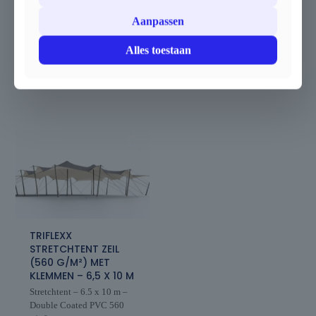
zonder de tent af te breken.
Zie beschrijving
Aanpassen
Zie beschrijving
€
12.843,40
€
6.220,40
-
Alles toestaan
€
6.531,40
TRIFLEXX
STRETCHTENT ZEIL
(560 G/M²) MET
KLEMMEN – 6,5 X 10 M
Stretchtent – 6.5 x 10 m –
Double Coated PVC 560