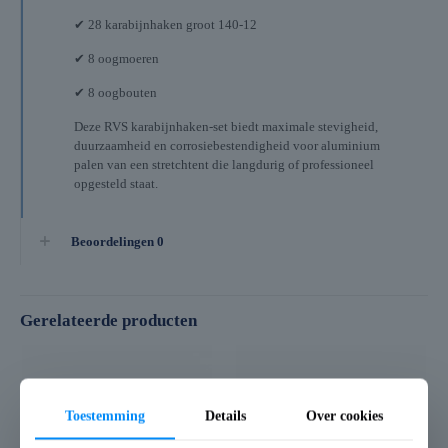
✔ 28 karabijnhaken groot 140-12
✔ 8 oogmoeren
✔ 8 oogbouten
Deze RVS karabijnhaken-set biedt maximale stevigheid,
duurzaamheid en corrosiebestendigheid voor aluminium
palen van een stretchtent die langdurig of professioneel
opgesteld staat.
Beoordelingen
0
Gerelateerde producten
Toestemming
Details
Over cookies