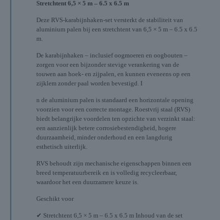
Stretchtent 6,5 × 5 m – 6.5 x 6.5 m
Deze RVS-karabijnhaken-set versterkt de stabiliteit van
aluminium palen bij een stretchtent van 6,5 × 5 m – 6.5 x 6.5
m.
De karabijnhaken – inclusief oogmoeren en oogbouten –
zorgen voor een bijzonder stevige verankering van de
touwen aan hoek- en zijpalen, en kunnen eveneens op een
zijklem zonder paal worden bevestigd. I
n de aluminium palen is standaard een horizontale opening
voorzien voor een correcte montage. Roestvrij staal (RVS)
biedt belangrijke voordelen ten opzichte van verzinkt staal:
een aanzienlijk betere corrosiebestendigheid, hogere
duurzaamheid, minder onderhoud en een langdurig
esthetisch uiterlijk.
RVS behoudt zijn mechanische eigenschappen binnen een
breed temperatuurbereik en is volledig recycleerbaar,
waardoor het een duurzamere keuze is.
Geschikt voor
✔ Stretchtent 6,5 × 5 m – 6.5 x 6.5 m Inhoud van de set