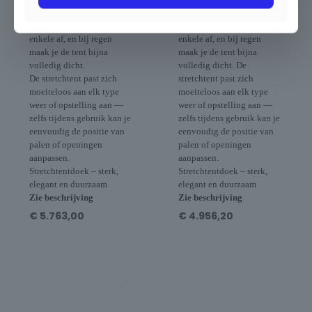
Bij mooi weer open je alle
Bij mooi weer open je alle
zijden, bij wind sluit je er
zijden, bij wind sluit je er
enkele af, en bij regen
enkele af, en bij regen
maak je de tent bijna
maak je de tent bijna
volledig dicht.
volledig dicht. De
De stretchtent past zich
stretchtent past zich
moeiteloos aan elk type
moeiteloos aan elk type
weer of opstelling aan —
weer of opstelling aan —
zelfs tijdens gebruik kan je
zelfs tijdens gebruik kan je
eenvoudig de positie van
eenvoudig de positie van
palen of openingen
palen of openingen
aanpassen.
aanpassen.
Stretchtentdoek – sterk,
Stretchtentdoek – sterk,
elegant en duurzaam
elegant en duurzaam
Zie beschrijving
Zie beschrijving
€
5.763,00
€
4.956,20