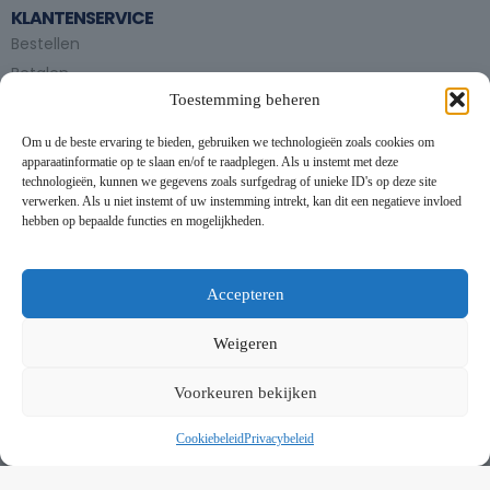
KLANTENSERVICE
Bestellen
Betalen
Toestemming beheren
Bezorgen en afhalen
Partytent huren
Om u de beste ervaring te bieden, gebruiken we technologieën zoals cookies om
Handleiding partytenten
apparaatinformatie op te slaan en/of te raadplegen. Als u instemt met deze
technologieën, kunnen we gegevens zoals surfgedrag of unieke ID's op deze site
verwerken. Als u niet instemt of uw instemming intrekt, kan dit een negatieve invloed
VOORWAARDEN
hebben op bepaalde functies en mogelijkheden.
Algemene voorwaarden
Privacybeleid
This website uses cookies to improve your experience. By using
this website you agree to our
Data Protection Policy
.
Cookiebeleid
Accepteren
Contact
Read more
Weigeren
NIEUWSBRIEF
Accept all
Voorkeuren bekijken
Schrijf je in op onze nieuwsbrief en blijf op de hoogte van
nieuwe producten en onze evenementen
Cookiebeleid
Privacybeleid