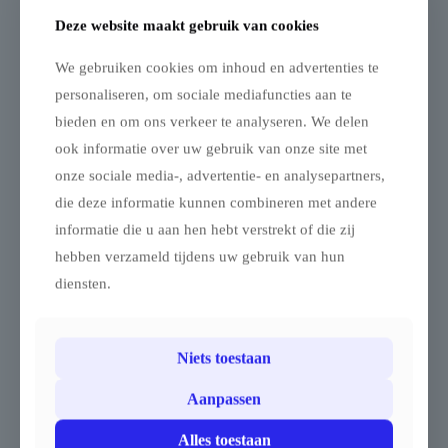
Deze website maakt gebruik van cookies
TRIFLEXX
TRIFLEXX
STRETCHTENT ZEIL
STRETCHTENT ZEIL
We gebruiken cookies om inhoud en advertenties te
(560 G/M²) MET
(560 G/M²) MET
personaliseren, om sociale mediafuncties aan te
KLEMMEN – 10 X 15 M
LUSSEN – 10 X 10.5 M
bieden en om ons verkeer te analyseren. We delen
Stretchtent – 10 x 15 m –
Stretchtent – 10 x 10.5 m –
Double Coated PVC 560
Double Coated PVC 560
ook informatie over uw gebruik van onze site met
g/m²
g/m²
onze sociale media-, advertentie- en analysepartners,
Breng een zomerse,
Breng een zomerse,
die deze informatie kunnen combineren met andere
zuiderse sfeer naar je
zuiderse sfeer naar je
informatie die u aan hen hebt verstrekt of die zij
evenement, tuin, terras of
evenement, tuin, terras of
hebben verzameld tijdens uw gebruik van hun
zomerbar met deze double
zomerbar met deze double
coated stretchtent van 10 x
coated stretchtent van 10 x
diensten.
15 m, ook wel nomadentent
10.5 m, ook wel
genoemd.
nomadentent genoemd.
Dankzij het elastische doek
Dankzij het elastische doek
en de verplaatsbare palen
en de verplaatsbare palen
Niets toestaan
(apart verkrijgbaar in
(apart verkrijgbaar in
aluminium of duurzaam
aluminium of duurzaam
Aanpassen
eucalyptushout) geniet je
eucalyptushout) geniet je
van een uiterst flexibele
van een uiterst flexibele
Alles toestaan
opstelling.
opstelling.