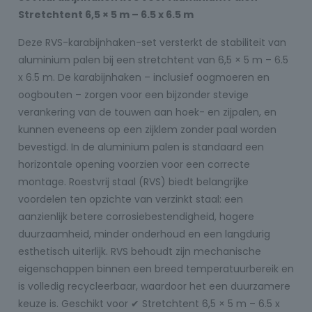
Stretchtent 6,5 × 5 m – 6.5 x 6.5 m
Deze RVS-karabijnhaken-set versterkt de stabiliteit van
aluminium palen bij een stretchtent van 6,5 × 5 m – 6.5
x 6.5 m. De karabijnhaken – inclusief oogmoeren en
oogbouten – zorgen voor een bijzonder stevige
verankering van de touwen aan hoek- en zijpalen, en
kunnen eveneens op een zijklem zonder paal worden
bevestigd. In de aluminium palen is standaard een
horizontale opening voorzien voor een correcte
montage. Roestvrij staal (RVS) biedt belangrijke
voordelen ten opzichte van verzinkt staal: een
aanzienlijk betere corrosiebestendigheid, hogere
duurzaamheid, minder onderhoud en een langdurig
esthetisch uiterlijk. RVS behoudt zijn mechanische
eigenschappen binnen een breed temperatuurbereik en
is volledig recycleerbaar, waardoor het een duurzamere
keuze is. Geschikt voor ✔ Stretchtent 6,5 × 5 m – 6.5 x