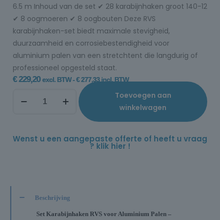
6.5 m Inhoud van de set ✔ 28 karabijnhaken groot 140-12
✔ 8 oogmoeren ✔ 8 oogbouten Deze RVS
karabijnhaken-set biedt maximale stevigheid,
duurzaamheid en corrosiebestendigheid voor
aluminium palen van een stretchtent die langdurig of
professioneel opgesteld staat.
€
229,20
excl. BTW -
€
277,33
incl. BTW
Toevoegen aan
winkelwagen
Wenst u een aangepaste offerte of heeft u vraag
? klik hier !
Beschrijving
Set Karabijnhaken RVS voor Aluminium Palen –