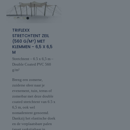
TRIFLEXX
STRETCHTENT ZEIL
(560 G/M²) MET
KLEMMEN – 6,5 X 6,5
M
Stretchtent – 6.5 x 6,5 m –
Double Coated PVC 560
g/m²
Breng een zomerse,
zuiderse sfeer naar je
evenement, tuin, terras of
zomerbar met deze double
coated stretchtent van 6.5 x
6,5 m, ook wel
nomadentent genoemd.
Dankzij het elastische doek
en de verplaatsbare palen
(apart verkrijgbaar in