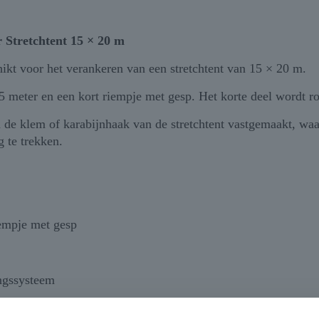
 Stretchtent 15 × 20 m
ikt voor het verankeren van een stretchtent van 15 × 20 m.
5 meter en een kort riempje met gesp. Het korte deel wordt r
 de klem of karabijnhaak van de stretchtent vastgemaakt, waa
g te trekken.
iempje met gesp
ngssysteem
 spanriemenset biedt een sterke, duurzame en veilige veranke