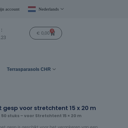
jn account
Nederlands
:
0
€
0,00
.23
n
Terrasparasols CHR
gesp voor stretchtent 15 x 20 m
0 stuks – voor Stretchtent 15 × 20 m
et gesp is geschikt voor het verankeren van een