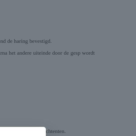
ond de haring bevestigd.
rna het andere uiteinde door de gesp wordt
ring voor grote stretchtenten.