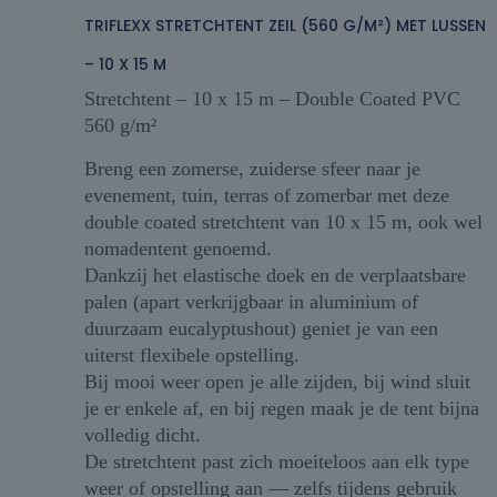
TRIFLEXX STRETCHTENT ZEIL (560 G/M²) MET LUSSEN
– 10 X 15 M
Stretchtent – 10 x 15 m – Double Coated PVC
560 g/m²
Breng een zomerse, zuiderse sfeer naar je
evenement, tuin, terras of zomerbar met deze
double coated stretchtent van 10 x 15 m, ook wel
nomadentent genoemd.
Dankzij het elastische doek en de verplaatsbare
palen (apart verkrijgbaar in aluminium of
duurzaam eucalyptushout) geniet je van een
uiterst flexibele opstelling.
Bij mooi weer open je alle zijden, bij wind sluit
je er enkele af, en bij regen maak je de tent bijna
volledig dicht.
De stretchtent past zich moeiteloos aan elk type
weer of opstelling aan — zelfs tijdens gebruik