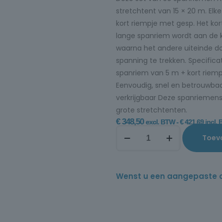
stretchtent van 15 × 20 m. El
kort riempje met gesp. Het kor
lange spanriem wordt aan de 
waarna het andere uiteinde do
spanning te trekken. Specific
spanriem van 5 m + kort riemp
Eenvoudig, snel en betrouwbaa
verkrijgbaar Deze spanriemens
grote stretchtenten.
€
348,50
excl. BTW -
€
421,69
incl.
Toev
Wenst u een aangepaste offe