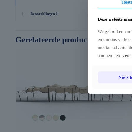
Toes
Beoordelingen
0
Deze website maa
We gebruiken cook
Gerelateerde producten
en om ons verkeer
media-, advertenti
aan hen hebt verst
Niets 