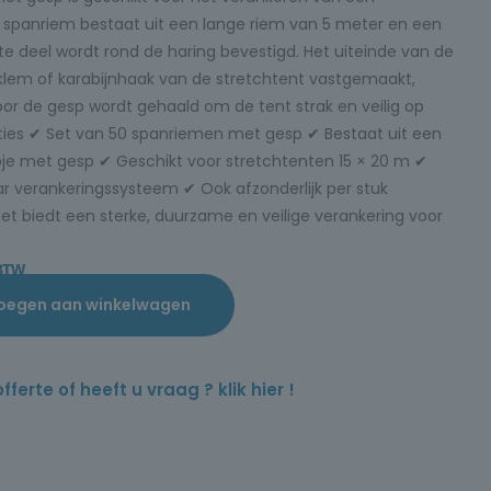
ke spanriem bestaat uit een lange riem van 5 meter en een
te deel wordt rond de haring bevestigd. Het uiteinde van de
klem of karabijnhaak van de stretchtent vastgemaakt,
or de gesp wordt gehaald om de tent strak en veilig op
aties ✔ Set van 50 spanriemen met gesp ✔ Bestaat uit een
je met gesp ✔ Geschikt voor stretchtenten 15 × 20 m ✔
r verankeringssysteem ✔ Ook afzonderlijk per stuk
et biedt een sterke, duurzame en veilige verankering voor
 BTW
oegen aan winkelwagen
rte of heeft u vraag ? klik hier !