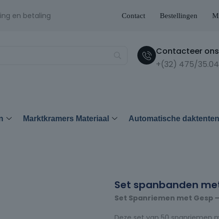
ing en betaling
Contact
Bestellingen
Mi
Contacteer ons 
+(32) 475/35.04
n
Marktkramers Materiaal
Automatische daktente
Set spanbanden met 
Set Spanriemen met Gesp – 5
Deze set van 50 spanriemen m