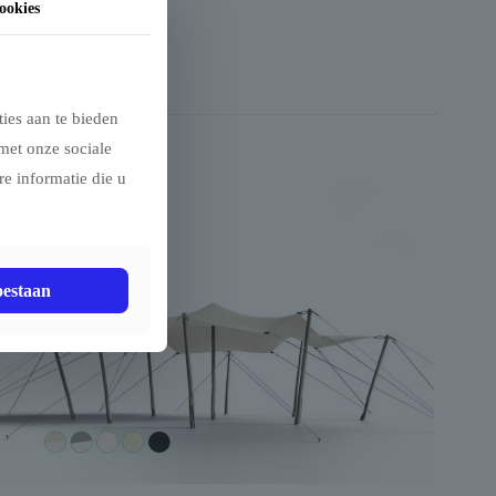
ookies
ies aan te bieden
met onze sociale
e informatie die u
oestaan