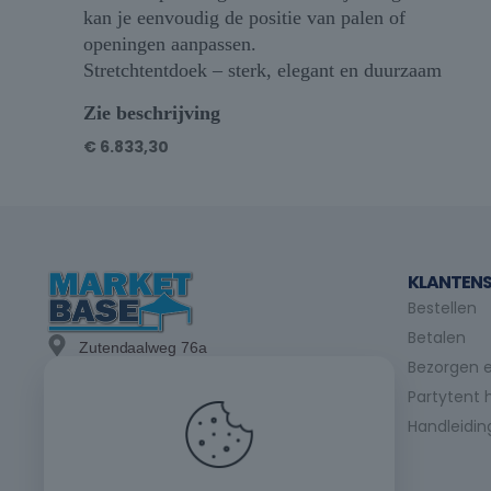
kan je eenvoudig de positie van palen of
openingen aanpassen.
Stretchtentdoek – sterk, elegant en duurzaam
Zie beschrijving
€
6.833,30
KLANTENS
Bestellen
Betalen
Zutendaalweg 76a
Bezorgen e
3740 Bilzen
Partytent 
info@marketbase.be
Handleidin
+(32) 89/49.21.15