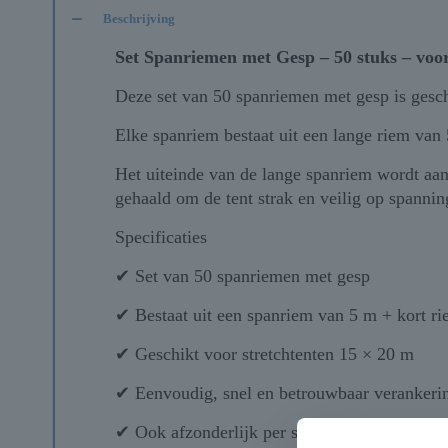
Beschrijving
Set Spanriemen met Gesp – 50 stuks – voor
Deze set van 50 spanriemen met gesp is gesch
Elke spanriem bestaat uit een lange riem van 
Het uiteinde van de lange spanriem wordt aan
gehaald om de tent strak en veilig op spannin
Specificaties
✔ Set van 50 spanriemen met gesp
✔ Bestaat uit een spanriem van 5 m + kort r
✔ Geschikt voor stretchtenten 15 × 20 m
✔ Eenvoudig, snel en betrouwbaar verankeri
✔ Ook afzonderlijk per stuk verkrijgbaar Deze