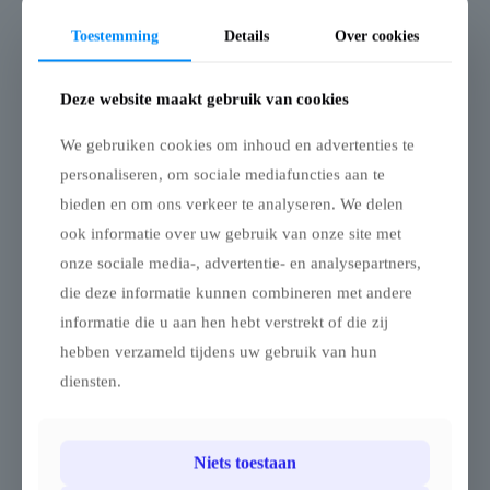
zomerbar met deze double
nomadentent genoemd.
coated stretchtent van 8.5 x
Toestemming
Details
Over cookies
Dankzij het elastische doek
12.5 m, ook wel
en de verplaatsbare palen
nomadentent genoemd.
(apart verkrijgbaar in
Dankzij het elastische doek
Deze website maakt gebruik van cookies
aluminium of duurzaam
en de verplaatsbare palen
eucalyptushout) geniet je
(apart verkrijgbaar in
van een uiterst flexibele
We gebruiken cookies om inhoud en advertenties te
aluminium of duurzaam
opstelling.
personaliseren, om sociale mediafuncties aan te
eucalyptushout) geniet je
Bij mooi weer open je alle
van een uiterst flexibele
bieden en om ons verkeer te analyseren. We delen
zijden, bij wind sluit je er
opstelling.
ook informatie over uw gebruik van onze site met
enkele af en bij regen kan
Bij mooi weer open je alle
je de tent bijna volledig
zijden, bij wind sluit je er
onze sociale media-, advertentie- en analysepartners,
sluiten.
enkele af, en bij regen
die deze informatie kunnen combineren met andere
Zelfs tijdens gebruik kan je
maak je de tent bijna
informatie die u aan hen hebt verstrekt of die zij
eenvoudig palen of
volledig dicht. De
doorgangen verplaatsen
stretchtent past zich
hebben verzameld tijdens uw gebruik van hun
zonder de tent af te breken.
moeiteloos aan elk type
diensten.
weer of opstelling aan —
Zie beschrijving
zelfs tijdens gebruik kan je
eenvoudig de positie van
€
7.906,40
palen of openingen
Niets toestaan
aanpassen.
Zie beschrijving