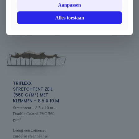
Aanpassen
€
5.015,30
Alles toestaan
TRIFLEXX
STRETCHTENT ZEIL
(560 G/M²) MET
KLEMMEN – 8.5 X 10 M
Stretchtent – 8.5 x 10 m –
Double Coated PVC 560
g/m²
Breng een zomerse,
zuiderse sfeer naar je