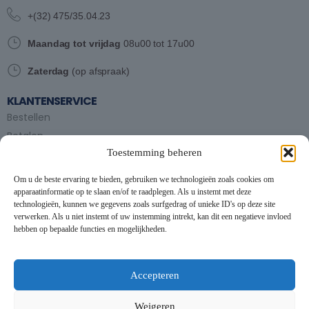
+(32) 475/35.04.23
Maandag tot vrijdag
08u00 tot 17u00
Zaterdag
(op afspraak)
KLANTENSERVICE
Bestellen
Betalen
Toestemming beheren
Bezorgen en afhalen
Partytent huren
Om u de beste ervaring te bieden, gebruiken we technologieën zoals cookies om
Handleiding partytenten
apparaatinformatie op te slaan en/of te raadplegen. Als u instemt met deze
technologieën, kunnen we gegevens zoals surfgedrag of unieke ID's op deze site
verwerken. Als u niet instemt of uw instemming intrekt, kan dit een negatieve invloed
VOORWAARDEN
hebben op bepaalde functies en mogelijkheden.
Algemene voorwaarden
Privacybeleid
This website uses cookies to improve your experience. By using
this website you agree to our
Data Protection Policy
.
Cookiebeleid
Accepteren
Contact
Read more
Weigeren