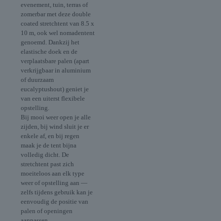
evenement, tuin, terras of
zomerbar met deze double
coated stretchtent van 8.5 x
10 m, ook wel nomadentent
genoemd. Dankzij het
elastische doek en de
verplaatsbare palen (apart
verkrijgbaar in aluminium
of duurzaam
eucalyptushout) geniet je
van een uiterst flexibele
opstelling.
Bij mooi weer open je alle
zijden, bij wind sluit je er
enkele af, en bij regen
maak je de tent bijna
volledig dicht. De
stretchtent past zich
moeiteloos aan elk type
weer of opstelling aan —
zelfs tijdens gebruik kan je
eenvoudig de positie van
palen of openingen
aanpassen.