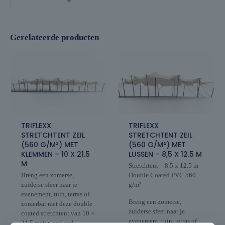
Gerelateerde producten
TRIFLEXX
TRIFLEXX
STRETCHTENT ZEIL
STRETCHTENT ZEIL
(560 G/M²) MET
(560 G/M²) MET
KLEMMEN – 10 X 21.5
LUSSEN – 8,5 X 12.5 M
M
Stretchtent – 8.5 x 12.5 m –
Breng een zomerse,
Double Coated PVC 560
zuiderse sfeer naar je
g/m²
evenement, tuin, terras of
Breng een zomerse,
zomerbar met deze double
zuiderse sfeer naar je
coated stretchtent van 10 ×
evenement, tuin, terras of
21,5 meter, ook wel