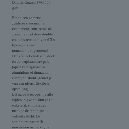
Double Coated PVC 560
g/m²
Breng een zomerse,
zuiderse sfeer naar je
evenement, tuin, terras of
zomerbar met deze double
coated stretchtent van 6.5 x
6,5 m, ook wel
nomadentent genoemd.
Dankzij het elastische doek
en de verplaatsbare palen
(apart verkrijgbaar in
aluminium of duurzaam
eucalyptushout) geniet je
van een uiterst flexibele
opstelling.
Bij mooi weer open je alle
zijden, bij wind sluit je er
enkele af, en bij regen
maak je de tent bijna
volledig dicht. De
stretchtent past zich
moeiteloos aan elk type