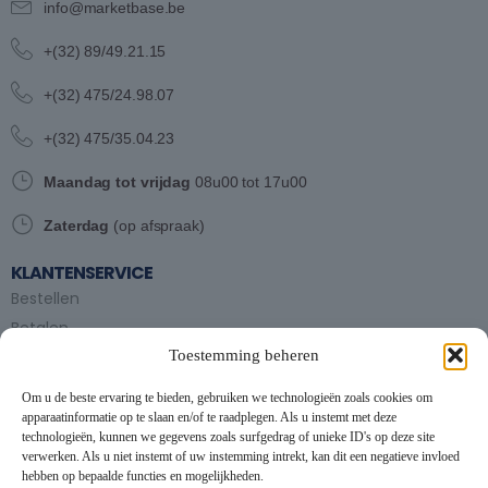
info@marketbase.be
+(32) 89/49.21.15
+(32) 475/24.98.07
+(32) 475/35.04.23
Maandag tot vrijdag
08u00 tot 17u00
Zaterdag
(op afspraak)
KLANTENSERVICE
Bestellen
Betalen
Toestemming beheren
Bezorgen en afhalen
Partytent huren
Om u de beste ervaring te bieden, gebruiken we technologieën zoals cookies om
Handleiding partytenten
apparaatinformatie op te slaan en/of te raadplegen. Als u instemt met deze
technologieën, kunnen we gegevens zoals surfgedrag of unieke ID's op deze site
verwerken. Als u niet instemt of uw instemming intrekt, kan dit een negatieve invloed
VOORWAARDEN
hebben op bepaalde functies en mogelijkheden.