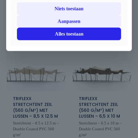
Aanvullende informatie
Niets toestaan
Beoordelingen
0
Aanpassen
Alles toestaan
Gerelateerde producten
TRIFLEXX
TRIFLEXX
STRETCHTENT ZEIL
STRETCHTENT ZEIL
(560 G/M²) MET
(560 G/M²) MET
LUSSEN – 8,5 X 12.5 M
LUSSEN – 6,5 X 10 M
Stretchtent – 8.5 x 12.5 m –
Stretchtent – 6.5 x 10 m –
Double Coated PVC 560
Double Coated PVC 560
g/m²
g/m²