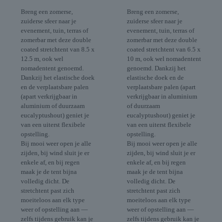
Breng een zomerse,
Breng een zomerse,
zuiderse sfeer naar je
zuiderse sfeer naar je
evenement, tuin, terras of
evenement, tuin, terras of
zomerbar met deze double
zomerbar met deze double
coated stretchtent van 8.5 x
coated stretchtent van 6.5 x
12.5 m, ook wel
10 m, ook wel nomadentent
nomadentent genoemd.
genoemd. Dankzij het
Dankzij het elastische doek
elastische doek en de
en de verplaatsbare palen
verplaatsbare palen (apart
(apart verkrijgbaar in
verkrijgbaar in aluminium
aluminium of duurzaam
of duurzaam
eucalyptushout) geniet je
eucalyptushout) geniet je
van een uiterst flexibele
van een uiterst flexibele
opstelling.
opstelling.
Bij mooi weer open je alle
Bij mooi weer open je alle
zijden, bij wind sluit je er
zijden, bij wind sluit je er
enkele af, en bij regen
enkele af, en bij regen
maak je de tent bijna
maak je de tent bijna
volledig dicht. De
volledig dicht. De
stretchtent past zich
stretchtent past zich
moeiteloos aan elk type
moeiteloos aan elk type
weer of opstelling aan —
weer of opstelling aan —
zelfs tijdens gebruik kan je
zelfs tijdens gebruik kan je