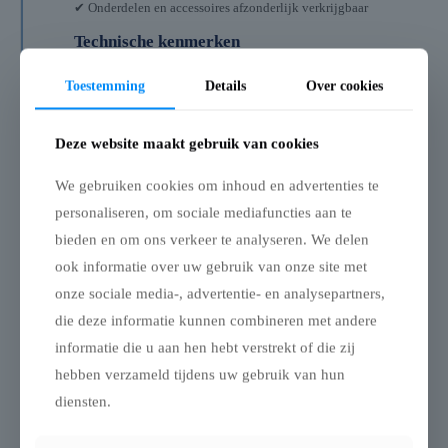
✔ Onderdelen en accessoires afzonderlijk verkrijgbaar
Technische kenmerken
✔ Afmeting: 6,5 × 6,5 m
Toestemming
Details
Over cookies
✔ Materiaal: double coated PVC
✔ Gewicht doek: 560 g/m²
✔ Waterkolom: 8.000 mm
Deze website maakt gebruik van cookies
✔ Maximale trekkracht: 1.000 N / 5 cm
✔ UV-index: 8
We gebruiken cookies om inhoud en advertenties te
✔ Windweerstand: tot 85 km/u (8 Beaufort)
✔ Brandnorm: M2 / B1
personaliseren, om sociale mediafuncties aan te
✔ Naden: thermisch gelast
bieden en om ons verkeer te analyseren. We delen
✔ Personen: afhankelijk van opstelling
✔ Waterdicht: ja
ook informatie over uw gebruik van onze site met
✔ Brandklasse: M2
onze sociale media-, advertentie- en analysepartners,
✔ UV-bestendig: ja
die deze informatie kunnen combineren met andere
Samenvatting
informatie die u aan hen hebt verstrekt of die zij
Een TRIFLEXX double coated stretchtent zeil met lussen
hebben verzameld tijdens uw gebruik van hun
voor stabiele, waterdichte en windbestendige
diensten.
semiprofessionele opstellingen.