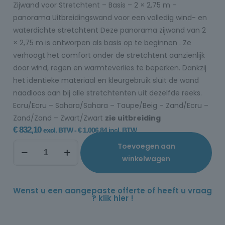
Zijwand voor Stretchtent – Basis – 2 × 2,75 m –
panorama Uitbreidingswand voor een volledig wind- en
waterdichte stretchtent Deze panorama zijwand van 2
× 2,75 m is ontworpen als basis op te beginnen . Ze
verhoogt het comfort onder de stretchtent aanzienlijk
door wind, regen en warmteverlies te beperken. Dankzij
het identieke materiaal en kleurgebruik sluit de wand
naadloos aan bij alle stretchtenten uit dezelfde reeks.
Ecru/Ecru – Sahara/Sahara – Taupe/Beig – Zand/Ecru –
Zand/Zand – Zwart/Zwart
zie uitbreiding
€
832,10
excl. BTW -
€
1.006,84
incl. BTW
Toevoegen aan
winkelwagen
Wenst u een aangepaste offerte of heeft u vraag
? klik hier !