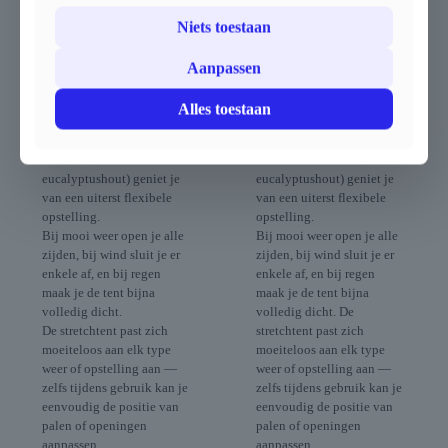
evenement, tuin, terras of
evenement, tuin, terras of
Niets toestaan
zomerbar met deze double
zomerbar met deze double
coated stretchtent van 10 x
coated stretchtent van 8.5 x
15 m, ook wel nomadentent
12.5 m, ook wel
Aanpassen
genoemd.
nomadentent genoemd.
Dankzij het elastische doek
Dankzij het elastische doek
Alles toestaan
en de verplaatsbare palen
en de verplaatsbare palen
(apart verkrijgbaar in
(apart verkrijgbaar in
aluminium of duurzaam
aluminium of duurzaam
eucalyptushout) geniet je
eucalyptushout) geniet je
van een uiterst flexibele
van een uiterst flexibele
opstelling.
opstelling.
Bij mooi weer open je alle
Bij mooi weer open je alle
zijden, bij wind sluit je er
zijden, bij wind sluit je er
enkele af, en bij regen
enkele af, en bij regen
maak je de tent bijna
maak je de tent bijna
volledig dicht.
volledig dicht. De
De stretchtent past zich
stretchtent past zich
moeiteloos aan elk type
moeiteloos aan elk type
weer of opstelling aan —
weer of opstelling aan —
zelfs tijdens gebruik kan je
zelfs tijdens gebruik kan je
eenvoudig de positie van
eenvoudig de positie van
palen of openingen
palen of openingen
aanpassen.
aanpassen.