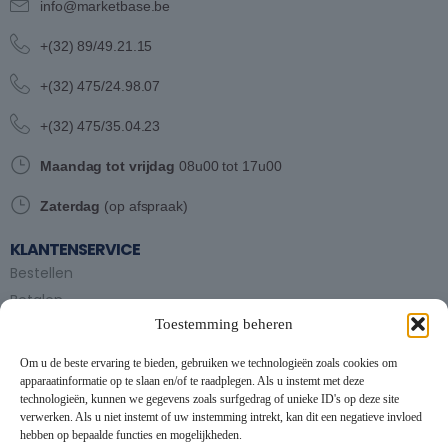
info@marketbase.be
+(32) 89/49.21.15
+(32) 475/24.98.07
+(32) 475/35.04.23
Maandag tot vrijdag
08u00 tot 17u00
Zaterdag
(op afspraak)
KLANTENSERVICE
Bestellen
Betalen
Toestemming beheren
Bezorgen en afhalen
Partytent huren
Om u de beste ervaring te bieden, gebruiken we technologieën zoals cookies om
Handleiding partytenten
apparaatinformatie op te slaan en/of te raadplegen. Als u instemt met deze
technologieën, kunnen we gegevens zoals surfgedrag of unieke ID's op deze site
verwerken. Als u niet instemt of uw instemming intrekt, kan dit een negatieve invloed
VOORWAARDEN
hebben op bepaalde functies en mogelijkheden.