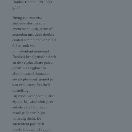
Double Coated PVC 560
g/m²
Breng een zomerse,
zuiderse sfeer naar je
evenement, tuin, terras of
zomerbar met deze double
coated stretchtent van 6.5 x
6,5 m, ook wel
nomadentent genoemd.
Dankzij het elastische doek
en de verplaatsbare palen
(apart verkrijgbaar in
aluminium of duurzaam
eucalyptushout) geniet je
van een uiterst flexibele
opstelling.
Bij mooi weer open je alle
zijden, bij wind sluit je er
enkele af, en bij regen
maak je de tent bijna
volledig dicht. De
stretchtent past zich
moeiteloos aan elk type