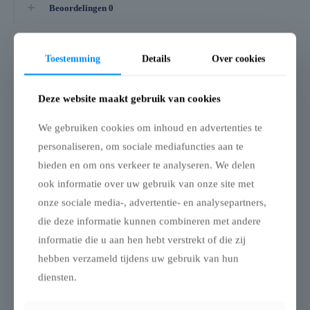
Beoordelingen
0
Toestemming
Details
Over cookies
Gerelateerde producten
Deze website maakt gebruik van cookies
We gebruiken cookies om inhoud en advertenties te
personaliseren, om sociale mediafuncties aan te
bieden en om ons verkeer te analyseren. We delen
TRIFLEXX
TRIFLEXX
ook informatie over uw gebruik van onze site met
STRETCHTENT ZEIL
STRETCHTENT ZEIL
onze sociale media-, advertentie- en analysepartners,
(560 G/M²) MET
(560 G/M²) MET
die deze informatie kunnen combineren met andere
LUSSEN – 10 X 15 M
LUSSEN – 8,5 X 12.5 M
Stretchtent – 10 x 15 m –
Stretchtent – 8.5 x 12.5 m –
informatie die u aan hen hebt verstrekt of die zij
Double Coated PVC 560
Double Coated PVC 560
hebben verzameld tijdens uw gebruik van hun
g/m²
g/m²
diensten.
Breng een zomerse,
Breng een zomerse,
zuiderse sfeer naar je
zuiderse sfeer naar je