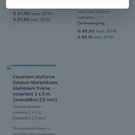
ook gebruikt worden om
Zie beschrijving
twee naast elkaar geplaatste
tenten met elkaar te
€
47,60
excl. BTW -
verbinden.
€
57,60
incl. BTW
Zie beschrijving
€
48,60
excl. BTW -
€
58,81
incl. BTW
Vouwtent AluForce
Flexxum Marketbase
Aluminium frame –
vouwtent 2 x 3 m
(wanddikte 2,5 mm)
Aluminium frame –
vouwtent 2 x 3 m
(wanddikte 2,5 mm)
Dit aluminium frame is
geschikt voor vouwtenten