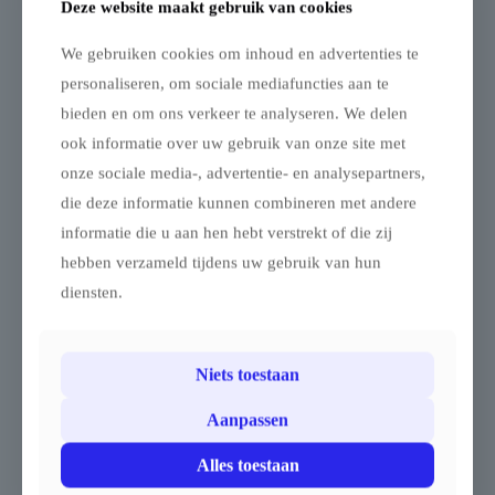
Beschermhoes – aluminium
Deze website maakt gebruik van cookies
vouwtent 2 x 3 m / 3 x 4,5
m (zwart)
Gewicht
We gebruiken cookies om inhoud en advertenties te
gegalvaniseerd – 15
personaliseren, om sociale mediafuncties aan te
Met deze beschermhoes
kg
berg je je aluminium
bieden en om ons verkeer te analyseren. We delen
Gegalvaniseerd gewicht –
vouwtent van 2 x 3 m of 3
ook informatie over uw gebruik van onze site met
15 kg
x 4,5 m veilig en netjes op.
De hoes is vervaardigd uit
onze sociale media-, advertentie- en analysepartners,
Dit roestvrije gewicht uit
stevig polyester en
gegalvaniseerd staal is
die deze informatie kunnen combineren met andere
voorzien van een sterke
ideaal om je vouwtent
YKK-ritssluiting, een
informatie die u aan hen hebt verstrekt of die zij
stevig te verankeren.
praktisch handvat en een
hebben verzameld tijdens uw gebruik van hun
Geschikt voor vouwtenten
extra clip-sluiting onderaan
alle afmetingen , u kan
diensten.
voor maximale
deze ook dubbel leggen .
bescherming tijdens
Rond elke poot wordt één
transport en opslag.
gewicht geplaatst om de
tent stabiel te houden, zelfs
De hoes is precies op maat
Niets toestaan
bij wind. Het gewicht
gemaakt voor het tentframe
bestaat uit twee
mét dakzeil, zodat alles
Aanpassen
puzzeldelen die eenvoudig
goed aansluit en optimaal
rond de tentpoot in elkaar
beschermd blijft tegen stof,
Alles toestaan
passen. Eén gewicht kan
vuil en beschadiging.