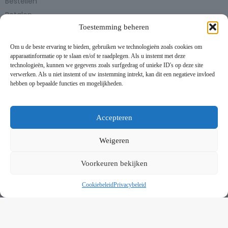
Bestellen
Betalen
Toestemming beheren
Bezorgen en afhalen
Partytent huren
Om u de beste ervaring te bieden, gebruiken we technologieën zoals cookies om
Handleiding partytenten
apparaatinformatie op te slaan en/of te raadplegen. Als u instemt met deze
technologieën, kunnen we gegevens zoals surfgedrag of unieke ID's op deze site
verwerken. Als u niet instemt of uw instemming intrekt, kan dit een negatieve invloed
VOORWAARDEN
hebben op bepaalde functies en mogelijkheden.
Algemene voorwaarden
Privacybeleid
This website uses cookies to improve your experience. By using
this website you agree to our
Data Protection Policy
.
Cookiebeleid
Accepteren
Contact
Read more
Weigeren
NIEUWSBRIEF
Accept all
Voorkeuren bekijken
Schrijf je in op onze nieuwsbrief en blijf op de hoogte van
nieuwe producten en onze evenementen
Cookiebeleid
Privacybeleid