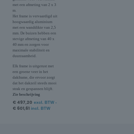
met een afmeting van 2 x 3
m.
Het frame is vervaardigd uit
hoogwaardig aluminium
met een wanddikte van 2,5
mm. De buizen hebben een
stevige afmeting van 40 x
40 mm en zorgen voor
maximale stabiliteit en
duurzaamheid.
Elk frame is uitgerust met
een groene veer in het
dakframe, die ervoor zorgt
dat het dakzeil steeds mooi
strak en gespannen blijft.
Zie beschrijving
€
497,20
excl. BTW -
€
601,61
incl. BTW