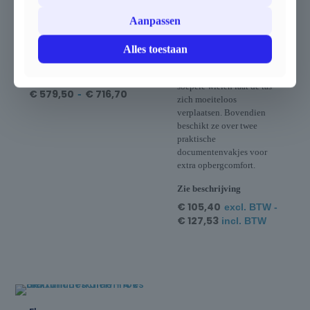
evenementen of
spanriem met clip, zodat je
Aanpassen
bouwplaatsen.
vouwtent goed beschermd
Dit zorgt voor
blijft tijdens transport en
Alles toestaan
uitzonderlijke stabiliteit,
opslag.
ook bij winderige
Dankzij het handvat en de
omstandigheden.
soepele wielen laat de tas
€
579,50
-
€
716,70
zich moeiteloos
verplaatsen. Bovendien
beschikt ze over twee
praktische
documentenvakjes voor
extra opbergcomfort.
Zie beschrijving
€
105,40
excl. BTW -
€
127,53
incl. BTW