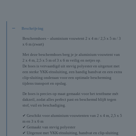
Beschrijving
Beschermhoes – aluminium vouwtent 2 x 4 m / 2,5 x 5 m / 3
x 6 m (zwart)
Met deze beschermhoes berg je je aluminium vouwtent van
2 x 4 m, 2,5 x 5 m of 3 x 6 m veilig en netjes op.
De hoes is vervaardigd uit stevig polyester en uitgerust met
een sterke YKK-ritssluiting, een handig handvat en een extra
clip-sluiting onderaan voor een optimale bescherming
tijdens transport en opslag.
De hoes is precies op maat gemaakt voor het tentframe mét
dakzeil, zodat alles perfect past en beschermd blijft tegen
stof, vuil en beschadiging.
✔ Geschikt voor aluminium vouwtenten van 2 x 4 m, 2,5 x 5
m en 3 x 6 m
✔ Gemaakt van stevig polyester
✔ Uitgerust met YKK-ritssluiting, handvat en clip-sluiting