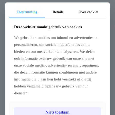
Vouwtent Flexxum
Vouwtent
Aluforce aluminium
Transportzak met
Toestemming
Details
Over cookies
frame 2.5mm met
wielen – Alu Frame –
dakzeil – 2 x 3m –
Polyester dakzeil – 2
Polyester
x 4 m, 2,5 x 5 m & 3 x
Deze website maakt gebruik van cookies
6 m
Vouwtent – AluForce – 2 x
3 m – Polyester 420D 320
Transporttas met wielen –
We gebruiken cookies om inhoud en advertenties te
g/m²
voor vouwtent 2 x 4 m / 2,5
personaliseren, om sociale mediafuncties aan te
x 5 m / 3 x 6 m (polyester
De vouwtent AluForce 2 x
bieden en om ons verkeer te analyseren. We delen
dakzeil, zwart)
3 m is een professionele
ook informatie over uw gebruik van onze site met
tentoplossing die uitblinkt
Deze uiterst handige
in stevigheid,
transporttas met wielen is
onze sociale media-, advertentie- en analysepartners,
duurzaamheid en
vervaardigd uit
die deze informatie kunnen combineren met andere
gebruiksgemak. Dankzij
hoogwaardig en stevig
informatie die u aan hen hebt verstrekt of die zij
het robuuste aluminium
PVC en biedt voldoende
frame en het
ruimte voor het tentframe
hebben verzameld tijdens uw gebruik van hun
snelvouwsysteem kan de
mét dakzeil – het zeil hoeft
diensten.
tent in minder dan één
dus niet verwijderd te
minuut worden opgezet
worden.
door slechts twee personen
De tas wordt veilig
– ideaal voor intensief
afgesloten met een sterke
Niets toestaan
gebruik op markten,
YKK-ritssluiting en een