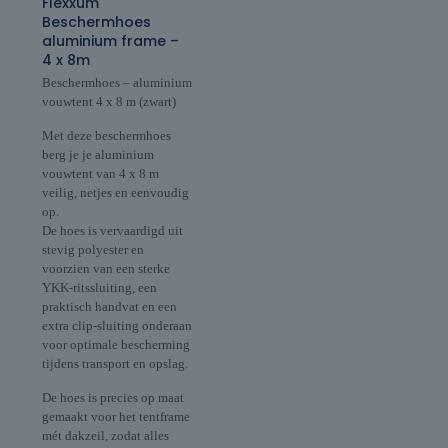
Flexxum
Beschermhoes
aluminium frame –
4 x 8m
Beschermhoes – aluminium
vouwtent 4 x 8 m (zwart)
Met deze beschermhoes
berg je je aluminium
vouwtent van 4 x 8 m
veilig, netjes en eenvoudig
op.
De hoes is vervaardigd uit
stevig polyester en
voorzien van een sterke
YKK-ritssluiting, een
praktisch handvat en een
extra clip-sluiting onderaan
voor optimale bescherming
tijdens transport en opslag.
De hoes is precies op maat
gemaakt voor het tentframe
mét dakzeil, zodat alles