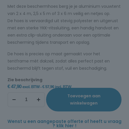
Met deze beschermhoes berg je je aluminium vouwtent
van 2 x 4 m, 2,5 x 5 m of 3 x 6 m veilig en netjes op.
De hoes is vervaardigd uit stevig polyester en uitgerust
met een sterke YKK-ritssluiting, een handig handvat en
een extra clip-sluiting onderaan voor een optimale
bescherming tijdens transport en opslag.
De hoes is precies op maat gemaakt voor het
tentframe mét dakzeil, zodat alles perfect past en
beschermd blijft tegen stof, vuil en beschadiging.
Zie beschrijving
€
47,90
excl. BTW -
€
57,96
incl. BTW
Toevoegen aan
winkelwagen
Wenst u een aangepaste offerte of heeft u vraag
? klik hier !