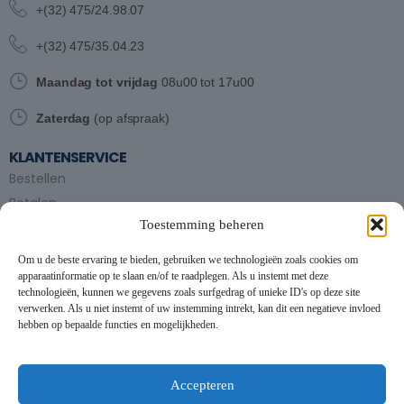
+(32) 475/24.98.07
+(32) 475/35.04.23
Maandag tot vrijdag
08u00 tot 17u00
Zaterdag
(op afspraak)
KLANTENSERVICE
Bestellen
Betalen
Toestemming beheren
Bezorgen en afhalen
Partytent huren
Om u de beste ervaring te bieden, gebruiken we technologieën zoals cookies om
Handleiding partytenten
apparaatinformatie op te slaan en/of te raadplegen. Als u instemt met deze
technologieën, kunnen we gegevens zoals surfgedrag of unieke ID's op deze site
verwerken. Als u niet instemt of uw instemming intrekt, kan dit een negatieve invloed
VOORWAARDEN
hebben op bepaalde functies en mogelijkheden.
Algemene voorwaarden
Privacybeleid
This website uses cookies to improve your experience. By using
this website you agree to our
Data Protection Policy
.
Cookiebeleid
Accepteren