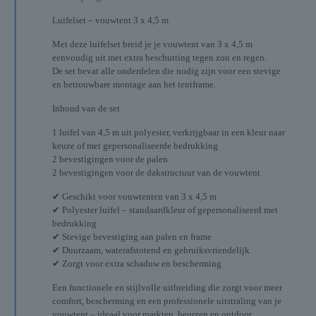
Luifelset – vouwtent 3 x 4,5 m
Met deze luifelset breid je je vouwtent van 3 x 4,5 m
eenvoudig uit met extra beschutting tegen zon en regen.
De set bevat alle onderdelen die nodig zijn voor een stevige
en betrouwbare montage aan het tentframe.
Inhoud van de set
1 luifel van 4,5 m uit polyester, verkrijgbaar in een kleur naar
keuze of met gepersonaliseerde bedrukking
2 bevestigingen voor de palen
2 bevestigingen voor de dakstructuur van de vouwtent
✔ Geschikt voor vouwtenten van 3 x 4,5 m
✔ Polyester luifel – standaardkleur of gepersonaliseerd met
bedrukking
✔ Stevige bevestiging aan palen en frame
✔ Duurzaam, waterafstotend en gebruiksvriendelijk
✔ Zorgt voor extra schaduw en bescherming
Een functionele en stijlvolle uitbreiding die zorgt voor meer
comfort, bescherming en een professionele uitstraling van je
vouwtent – ideaal voor markten, beurzen en outdoor