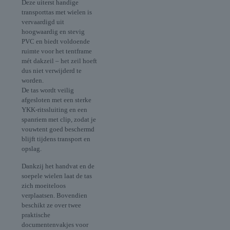
Deze uiterst handige
transporttas met wielen is
vervaardigd uit
hoogwaardig en stevig
PVC en biedt voldoende
ruimte voor het tentframe
mét dakzeil – het zeil hoeft
dus niet verwijderd te
worden.
De tas wordt veilig
afgesloten met een sterke
YKK-ritssluiting en een
spanriem met clip, zodat je
vouwtent goed beschermd
blijft tijdens transport en
opslag.
Dankzij het handvat en de
soepele wielen laat de tas
zich moeiteloos
verplaatsen. Bovendien
beschikt ze over twee
praktische
documentenvakjes voor