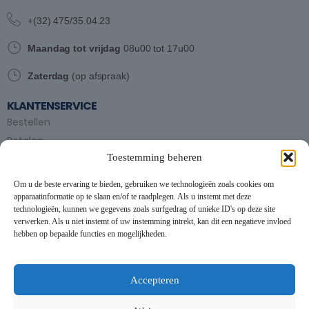
+(32) 475/35.04.23
Maandag tot vrijdag
08u00 tot 17u00
Zaterdag
(op afspraak)
KLANTENSERVICE
Bestellen
Betalen
Toestemming beheren
Bezorgen en afhalen
Partytent huren
Om u de beste ervaring te bieden, gebruiken we technologieën zoals cookies om
Handleiding partytenten
apparaatinformatie op te slaan en/of te raadplegen. Als u instemt met deze
technologieën, kunnen we gegevens zoals surfgedrag of unieke ID's op deze site
verwerken. Als u niet instemt of uw instemming intrekt, kan dit een negatieve invloed
VOORWAARDEN
hebben op bepaalde functies en mogelijkheden.
Algemene voorwaarden
Privacybeleid
This website uses cookies to improve your experience. By using
this website you agree to our
Data Protection Policy
.
Cookiebeleid
Accepteren
Contact
Read more