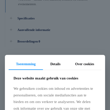
evenementen.
Specificaties
Aanvullende informatie
Beoordelingen
0
Gerelateerde producten
Toestemming
Details
Over cookies
Flexxum
Flexxum
Deze website maakt gebruik van cookies
Beschermhoes
Beschermhoes
aluminium frame –
aluminium frame –
We gebruiken cookies om inhoud en advertenties te
4 x 4m
4 x 8m
personaliseren, om sociale mediafuncties aan te
Beschermhoes – aluminium
Beschermhoes – aluminium
vouwtent 4 x 4 m (zwart)
vouwtent 4 x 8 m (zwart)
bieden en om ons verkeer te analyseren. We delen
ook informatie over uw gebruik van onze site met
Met deze beschermhoes
Met deze beschermhoes