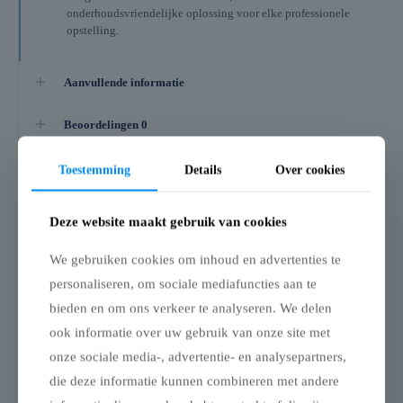
onderhoudsvriendelijke oplossing voor elke professionele
opstelling.
Aanvullende informatie
Beoordelingen
0
Toestemming
Details
Over cookies
Gerelateerde producten
Deze website maakt gebruik van cookies
Bar voor vouwtent –
Flexxum
We gebruiken cookies om inhoud en advertenties te
3 m
Beschermhoes
personaliseren, om sociale mediafuncties aan te
aluminium frame –
Bar – 3 m, universeel voor
4 x 6m
bieden en om ons verkeer te analyseren. We delen
aluminium vouwtenten
Beschermhoes – aluminium
ook informatie over uw gebruik van onze site met
Deze 3 meter lange bar is
vouwtent 4 x 6 m (zwart)
een stijlvolle en praktische
onze sociale media-, advertentie- en analysepartners,
uitbreiding voor elke
Met deze beschermhoes
die deze informatie kunnen combineren met andere
vouwtent. Dankzij het
berg je je aluminium