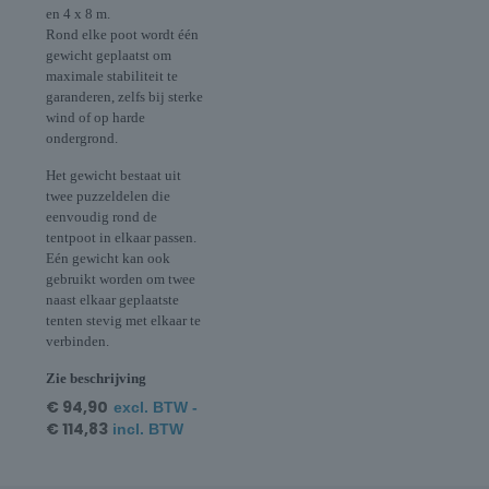
en 4 x 8 m.
Rond elke poot wordt één
gewicht geplaatst om
maximale stabiliteit te
garanderen, zelfs bij sterke
wind of op harde
ondergrond.
Het gewicht bestaat uit
twee puzzeldelen die
eenvoudig rond de
tentpoot in elkaar passen.
Eén gewicht kan ook
gebruikt worden om twee
naast elkaar geplaatste
tenten stevig met elkaar te
verbinden.
Zie beschrijving
€
94,90
excl. BTW -
€
114,83
incl. BTW