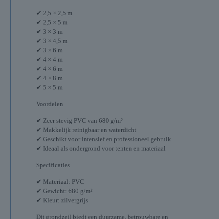
✔ 2,5 × 2,5 m
✔ 2,5 × 5 m
✔ 3 × 3 m
✔ 3 × 4,5 m
✔ 3 × 6 m
✔ 4 × 4 m
✔ 4 × 6 m
✔ 4 × 8 m
✔ 5 × 5 m
Voordelen
✔ Zeer stevig PVC van 680 g/m²
✔ Makkelijk reinigbaar en waterdicht
✔ Geschikt voor intensief en professioneel gebruik
✔ Ideaal als ondergrond voor tenten en materiaal
Specificaties
✔ Materiaal: PVC
✔ Gewicht: 680 g/m²
✔ Kleur: zilvergrijs
Dit grondzeil biedt een duurzame, betrouwbare en