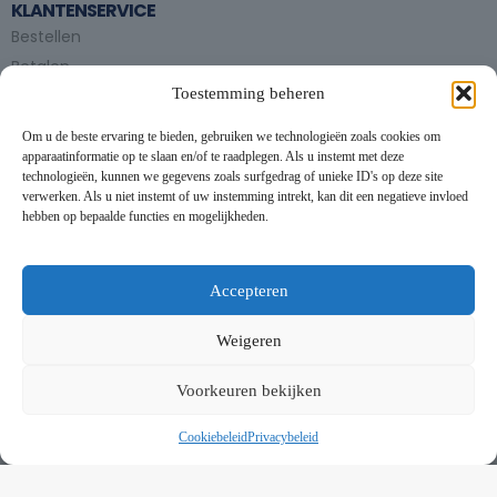
KLANTENSERVICE
Bestellen
Betalen
Toestemming beheren
Bezorgen en afhalen
Partytent huren
Om u de beste ervaring te bieden, gebruiken we technologieën zoals cookies om
Handleiding partytenten
apparaatinformatie op te slaan en/of te raadplegen. Als u instemt met deze
technologieën, kunnen we gegevens zoals surfgedrag of unieke ID's op deze site
verwerken. Als u niet instemt of uw instemming intrekt, kan dit een negatieve invloed
VOORWAARDEN
hebben op bepaalde functies en mogelijkheden.
Algemene voorwaarden
Privacybeleid
This website uses cookies to improve your experience. By using
this website you agree to our
Data Protection Policy
.
Cookiebeleid
Accepteren
Contact
Read more
Weigeren
NIEUWSBRIEF
Accept all
Voorkeuren bekijken
Schrijf je in op onze nieuwsbrief en blijf op de hoogte van
nieuwe producten en onze evenementen
Cookiebeleid
Privacybeleid