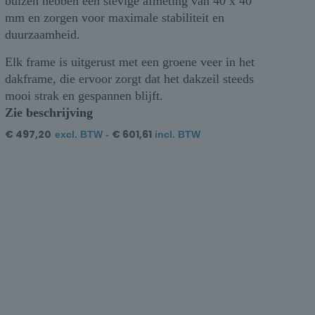
buizen hebben een stevige afmeting van 40 x 40
mm en zorgen voor maximale stabiliteit en
duurzaamheid.
Elk frame is uitgerust met een groene veer in het
dakframe, die ervoor zorgt dat het dakzeil steeds
mooi strak en gespannen blijft.
Zie beschrijving
€
497,20
€
601,61
excl. BTW -
incl. BTW