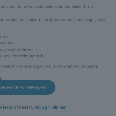
worpen voor de 4-weg verbinding van het Marketbase
n wrijving en voorkomt zo slijtage of beschadiging tijdens
rames
slijtage
vig vast te klikken
t voor intensief gebruik
erdeel om de levensduur van je vouwtent en dakzeil te
W
oegen aan winkelwagen
rte of heeft u vraag ? klik hier !