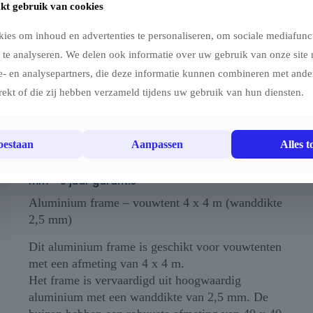
kt gebruik van cookies
ies om inhoud en advertenties te personaliseren, om sociale mediafunct
 te analyseren. We delen ook informatie over uw gebruik van onze site 
e- en analysepartners, die deze informatie kunnen combineren met ander
rekt of die zij hebben verzameld tijdens uw gebruik van hun diensten.
Vouwtent AluForce Flexxum Marketbase
toestaan
Aanpassen
Alles t
Aluminium frame – 4×4 m – Wanddikte frame 2,5
mm – 5 jaar garantie
Aluminium frame – vouwtent 4 x 4 m (wanddikte
2,5 mm)
Dit aluminium frame is geschikt voor vouwtenten
met een afmeting van 4 x 4 m.
Het frame is vervaardigd uit hoogwaardig
aluminium met een wanddikte van 2,5 mm. De