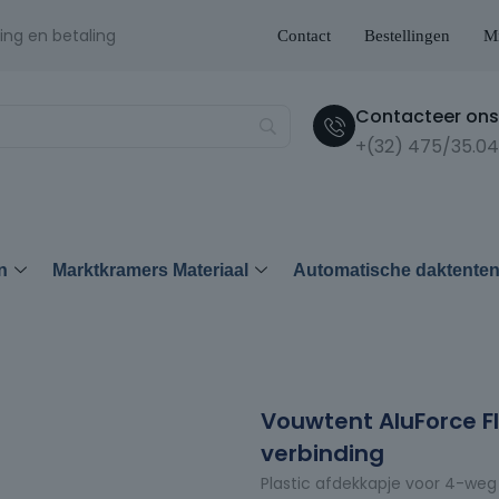
ing en betaling
Contact
Bestellingen
Mi
Contacteer ons 
+(32) 475/35.04
n
Marktkramers Materiaal
Automatische daktente
Vouwtent AluForce F
verbinding
Plastic afdekkapje voor 4-we