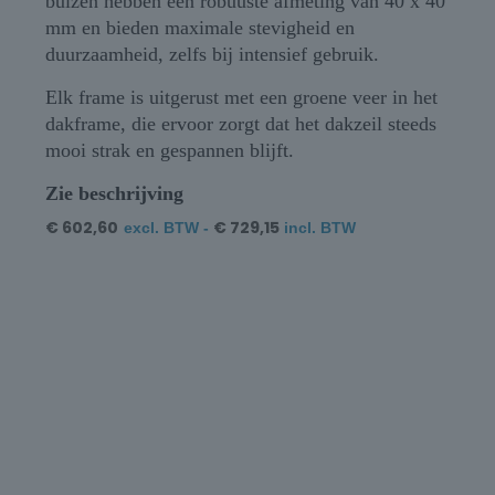
buizen hebben een robuuste afmeting van 40 x 40
mm en bieden maximale stevigheid en
duurzaamheid, zelfs bij intensief gebruik.
Elk frame is uitgerust met een groene veer in het
dakframe, die ervoor zorgt dat het dakzeil steeds
mooi strak en gespannen blijft.
Zie beschrijving
€
602,60
€
729,15
excl. BTW -
incl. BTW