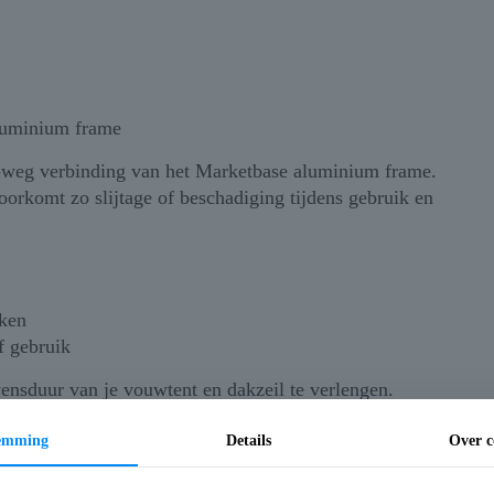
aluminium frame
4-weg verbinding van het Marketbase aluminium frame.
oorkomt zo slijtage of beschadiging tijdens gebruik en
kken
f gebruik
ensduur van je vouwtent en dakzeil te verlengen.
temming
Details
Over c