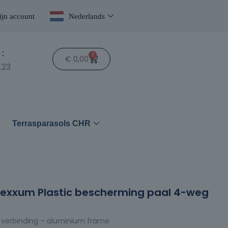
jn account
Nederlands
:
0
€
0,00
.23
n
Terrasparasols CHR
lexxum Plastic bescherming paal 4-weg
g verbinding – aluminium frame