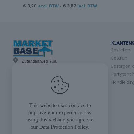
€
3,20
€
3,87
excl. BTW -
incl. BTW
KLANTENS
Bestellen
Betalen
Zutendaalweg 76a
Bezorgen e
3740 Bilzen
Partytent 
info@marketbase.be
Handleidin
+(32) 89/49.21.15
+(32) 475/24.98.07
This website uses cookies to
improve your experience. By
+(32) 475/35.04.23
using this website you agree to
our
Data Protection Policy
.
Maandag tot vrijdag
08u00 tot 17u00