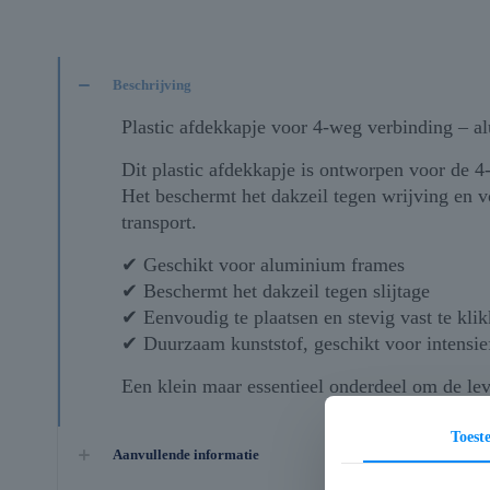
Beschrijving
Plastic afdekkapje voor 4-weg verbinding – 
Dit plastic afdekkapje is ontworpen voor de 
Het beschermt het dakzeil tegen wrijving en v
transport.
✔ Geschikt voor aluminium frames
✔ Beschermt het dakzeil tegen slijtage
✔ Eenvoudig te plaatsen en stevig vast te kli
✔ Duurzaam kunststof, geschikt voor intensie
Een klein maar essentieel onderdeel om de lev
Toes
Aanvullende informatie