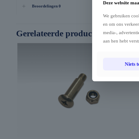
Deze website maa
Beoordelingen
0
We gebruiken cook
en om ons verkeer
Gerelateerde producten
media-, advertenti
aan hen hebt verst
Niets 