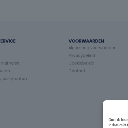
ERVICE
VOORWAARDEN
Algemene voorwaarden
Privacybeleid
n afhalen
Cookiebeleid
huren
Contact
g partytenten
Om u de beste
te slaan en/of