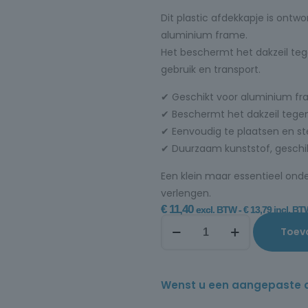
Dit plastic afdekkapje is ont
aluminium frame.
Het beschermt het dakzeil tege
gebruik en transport.
✔ Geschikt voor aluminium f
✔ Beschermt het dakzeil tegen 
✔ Eenvoudig te plaatsen en ste
✔ Duurzaam kunststof, geschik
Een klein maar essentieel ond
verlengen.
€
11,40
excl. BTW -
€
13,79
incl. BT
Toev
Wenst u een aangepaste offe