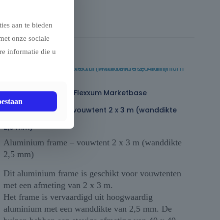
ies aan te bieden
met onze sociale
e informatie die u
Vouwtent AluForce Flexxum Marketbase
oestaan
Aluminium frame – vouwtent 2 x 3 m (wanddikte
2,5 mm)
Aluminium frame – vouwtent 2 x 3 m (wanddikte
2,5 mm)
Dit aluminium frame is geschikt voor vouwtenten
met een afmeting van 2 x 3 m.
Het frame is vervaardigd uit hoogwaardig
aluminium met een wanddikte van 2,5 mm. De