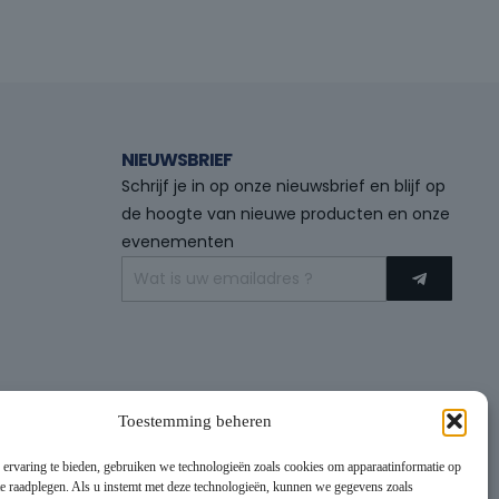
NIEUWSBRIEF
Schrijf je in op onze nieuwsbrief en blijf op
de hoogte van nieuwe producten en onze
evenementen
Toestemming beheren
 ervaring te bieden, gebruiken we technologieën zoals cookies om apparaatinformatie op
 te raadplegen. Als u instemt met deze technologieën, kunnen we gegevens zoals