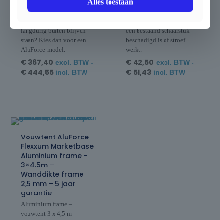
Alles toestaan
is dit model ideaal voor
sluitbeweging van de tent.
markten, events, feestjes en
Ideaal als
promoties. Moet de tent
vervangonderdeel wanneer
langdurig buiten blijven
een bestaand schaarstuk
staan? Kies dan voor een
beschadigd is of stroef
AluForce-model.
werkt.
€
367,40
€
42,50
excl. BTW -
excl. BTW -
€
444,55
€
51,43
incl. BTW
incl. BTW
Vouwtent AluForce
Flexxum Marketbase
Aluminium frame –
3×4.5m –
Wanddikte frame
2,5 mm – 5 jaar
garantie
Aluminium frame –
vouwtent 3 x 4,5 m