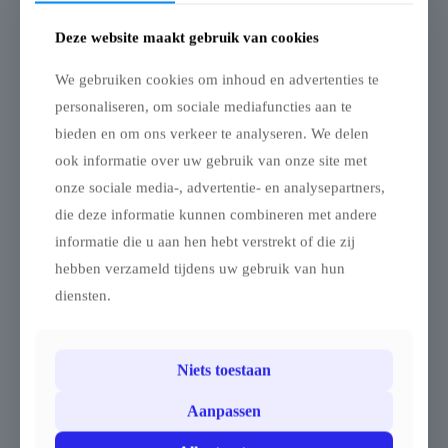
Deze website maakt gebruik van cookies
We gebruiken cookies om inhoud en advertenties te
personaliseren, om sociale mediafuncties aan te
bieden en om ons verkeer te analyseren. We delen
Vouwtent AluLite
AluForce Flexxum
ook informatie over uw gebruik van onze site met
Flexxum Marketbase
Schaarstuk 3m –
Aluminium frame – 3
3x3m – 3×4.5m –
onze sociale media-, advertentie- en analysepartners,
x 3m – Wanddikte
3×6 m
die deze informatie kunnen combineren met andere
frame 1,5 mm –
Compleet schaarstuk –
informatie die u aan hen hebt verstrekt of die zij
2jaar garantie
aluminium vouwtent 3 x 3
Vouwtent AluLite – 3×3 m
m / 3 x 4,5 m / 3 x 6 m
hebben verzameld tijdens uw gebruik van hun
– Enkel het frame
diensten.
Dit complete schaarstuk is
De AluLite 3×3 m is een
geschikt voor aluminium
licht maar professioneel
vouwtentframes van 3 x 3
tentframe voor occasioneel
m, 3 x 4,5 m en 3 x 6 m. Het
Niets toestaan
en mobiel gebruik. Dankzij
verbindt de schaarprofielen
het aluminium frame met
in het frame en zorgt voor
Aanpassen
afgeronde hoeken, het lage
een stabiele structuur én
gewicht en de snelle opzet
een vlotte openings- en