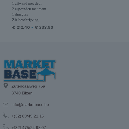
1 zijwand met deur
2 zijwanden met raam
1 draagtas
Zie beschrijving
€
212,40
-
€
333,90
Zutendaalweg 76a
3740 Bilzen
info@marketbase.be
+(32) 89/49.21.15
+(32) 475/24.98.07