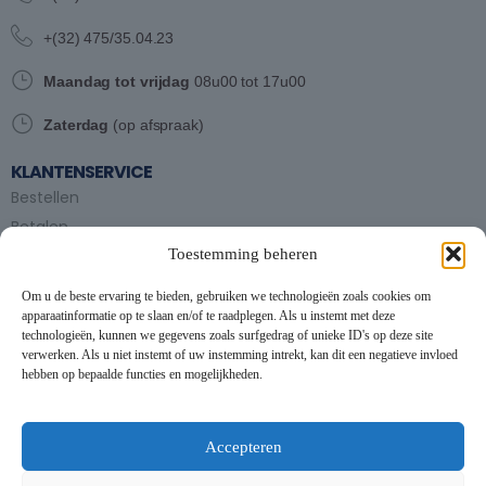
+(32) 475/35.04.23
Maandag tot vrijdag
08u00 tot 17u00
Zaterdag
(op afspraak)
KLANTENSERVICE
Bestellen
Betalen
Toestemming beheren
Bezorgen en afhalen
Partytent huren
Om u de beste ervaring te bieden, gebruiken we technologieën zoals cookies om
Handleiding partytenten
apparaatinformatie op te slaan en/of te raadplegen. Als u instemt met deze
technologieën, kunnen we gegevens zoals surfgedrag of unieke ID's op deze site
verwerken. Als u niet instemt of uw instemming intrekt, kan dit een negatieve invloed
VOORWAARDEN
hebben op bepaalde functies en mogelijkheden.
Algemene voorwaarden
Privacybeleid
This website uses cookies to improve your experience. By using
this website you agree to our
Data Protection Policy
.
Cookiebeleid
Accepteren
Contact
Read more