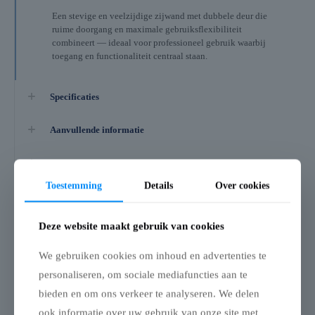
Een stevige en veelzijdige zijwand met dubbele deur die
ruime doorgang en maximale gebruiksflexibiliteit
combineert — ideaal voor professioneel gebruik waarbij
toegang en functionaliteit centraal staan.
Specificaties
Aanvullende informatie
Beoordelingen
0
Toestemming
Details
Over cookies
Gerelateerde producten
Deze website maakt gebruik van cookies
We gebruiken cookies om inhoud en advertenties te
personaliseren, om sociale mediafuncties aan te
bieden en om ons verkeer te analyseren. We delen
ook informatie over uw gebruik van onze site met