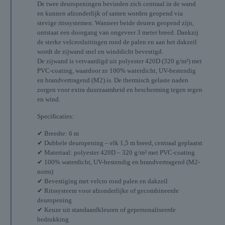
De twee deuropeningen bevinden zich centraal in de wand
en kunnen afzonderlijk of samen worden geopend via
stevige ritssystemen. Wanneer beide deuren geopend zijn,
ontstaat een doorgang van ongeveer 3 meter breed. Dankzij
de sterke velcrosluitingen rond de palen en aan het dakzeil
wordt de zijwand snel en winddicht bevestigd.
De zijwand is vervaardigd uit polyester 420D (320 g/m²) met
PVC-coating, waardoor ze 100% waterdicht, UV-bestendig
en brandvertragend (M2) is. De thermisch gelaste naden
zorgen voor extra duurzaamheid en bescherming tegen regen
en wind.
Specificaties:
✔ Breedte: 6 m
✔ Dubbele deuropening – elk 1,5 m breed, centraal geplaatst
✔ Materiaal: polyester 420D – 320 g/m² met PVC-coating
✔ 100% waterdicht, UV-bestendig en brandvertragend (M2-
norm)
✔ Bevestiging met velcro rond palen en dakzeil
✔ Ritssysteem voor afzonderlijke of gecombineerde
deuropening
✔ Keuze uit standaardkleuren of gepersonaliseerde
bedrukking