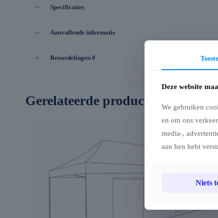
Specificaties
Aanvullende informatie
Beoordelingen
0
Toes
Deze website maa
Gerelateerde producten
We gebruiken cook
en om ons verkeer
media-, advertenti
aan hen hebt verst
Niets 