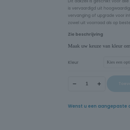
Dit dakzeil is geschikt voor a
is vervaardigd uit hoogwaard
vervanging of upgrade voor inte
zowel uit voorraad als op beste
Zie beschrijving
Maak uw keuze van kleur om d
Kleur
Toev
Wenst u een aangepaste offe