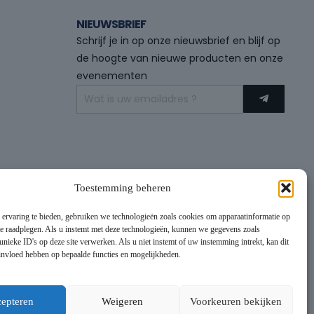
NIEUWSBRIEF
Schrijf je in op onze nieuwsbrief en blijf op
de hoogte van nieuwe producten en onze
evenementen
Toestemming beheren
 ervaring te bieden, gebruiken we technologieën zoals cookies om apparaatinformatie op
 te raadplegen. Als u instemt met deze technologieën, kunnen we gegevens zoals
unieke ID's op deze site verwerken. Als u niet instemt of uw instemming intrekt, kan dit
 invloed hebben op bepaalde functies en mogelijkheden.
epteren
Weigeren
Voorkeuren bekijken