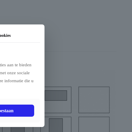
ookies
ies aan te bieden
met onze sociale
e informatie die u
oestaan