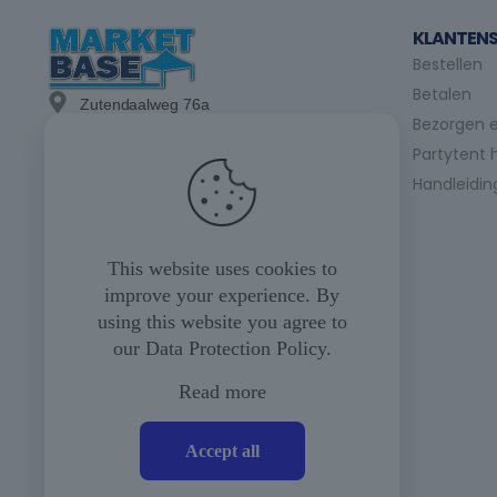
KLANTENS
Bestellen
Betalen
Zutendaalweg 76a
Bezorgen e
3740 Bilzen
Partytent 
info@marketbase.be
Handleidin
+(32) 89/49.21.15
+(32) 475/24.98.07
This website uses cookies to
improve your experience. By
+(32) 475/35.04.23
using this website you agree to
our
Data Protection Policy
.
Maandag tot vrijdag
08u00 tot 17u00
Read more
Zaterdag
(op afspraak)
Accept all