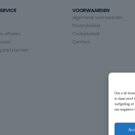
ERVICE
VOORWAARDEN
Algemene voorwaarden
Privacybeleid
n afhalen
Cookiebeleid
huren
Contact
g partytenten
Om u de beste
te slaan en/of
surfgedrag of 
een negatieve
Acc