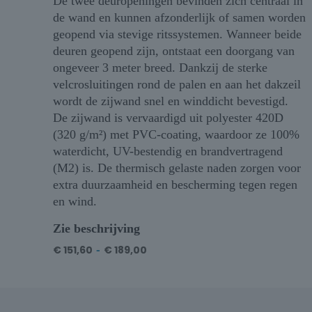
De twee deuropeningen bevinden zich centraal in
de wand en kunnen afzonderlijk of samen worden
geopend via stevige ritssystemen. Wanneer beide
deuren geopend zijn, ontstaat een doorgang van
ongeveer 3 meter breed. Dankzij de sterke
velcrosluitingen rond de palen en aan het dakzeil
wordt de zijwand snel en winddicht bevestigd.
De zijwand is vervaardigd uit polyester 420D
(320 g/m²) met PVC-coating, waardoor ze 100%
waterdicht, UV-bestendig en brandvertragend
(M2) is. De thermisch gelaste naden zorgen voor
extra duurzaamheid en bescherming tegen regen
en wind.
Zie beschrijving
€
151,60
-
€
189,00