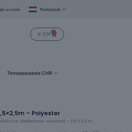
jn account
Nederlands
0
€
0,00
n
Terrasparasols CHR
2,5×2,5m – Polyester
m AluForce Marketbase vouwtent – 2.5 × 2.5 m