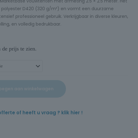
lle Marketbase vouwtenten met afmeting 2.5 × 2.5 meter. Het
ig polyester D420 (320 g/m²) en vormt een duurzame
nsief professioneel gebruik. Verkrijgbaar in diverse kleuren,
lling, en volledig bedrukbaar.
e prijs te zien.
oegen aan winkelwagen
rte of heeft u vraag ? klik hier !