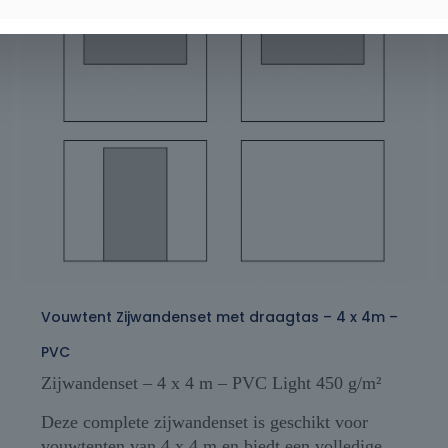
Vouwtent Zijwandenset met draagtas – 4 x 4m –
PVC
Zijwandenset – 4 x 4 m – PVC Light 450 g/m²
Deze complete zijwandenset is geschikt voor
vouwtenten van 4 x 4 m en biedt een volledige