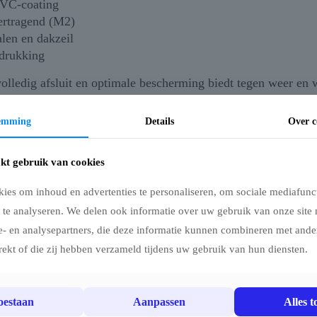
PVC-coating
ertragend (M2)
len en dakzeil
edrukking
volledig afsluit en optimale bescherming biedt tegen weer en 
temming
Details
Over c
kt gebruik van cookies
ies om inhoud en advertenties te personaliseren, om sociale mediafunct
 te analyseren. We delen ook informatie over uw gebruik van onze site 
e- en analysepartners, die deze informatie kunnen combineren met ander
rekt of die zij hebben verzameld tijdens uw gebruik van hun diensten.
toestaan
Aanpassen
Alles t