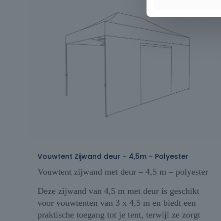
Vouwtent Zijwand deur – 4,5m – Polyester
Vouwtent zijwand met deur – 4,5 m – polyester
Deze zijwand van 4,5 m met deur is geschikt
voor vouwtenten van 3 x 4,5 m en biedt een
praktische toegang tot je tent, terwijl ze zorgt