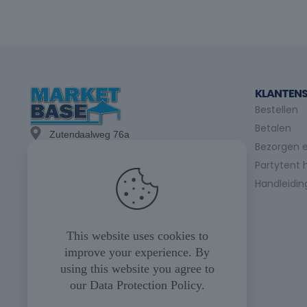
KLANTENS
Bestellen
Betalen
Zutendaalweg 76a
Bezorgen e
3740 Bilzen
Partytent 
info@marketbase.be
Handleidin
+(32) 89/49.21.15
+(32) 475/24.98.07
This website uses cookies to
improve your experience. By
+(32) 475/35.04.23
using this website you agree to
our
Data Protection Policy
.
Maandag tot vrijdag
08u00 tot 17u00