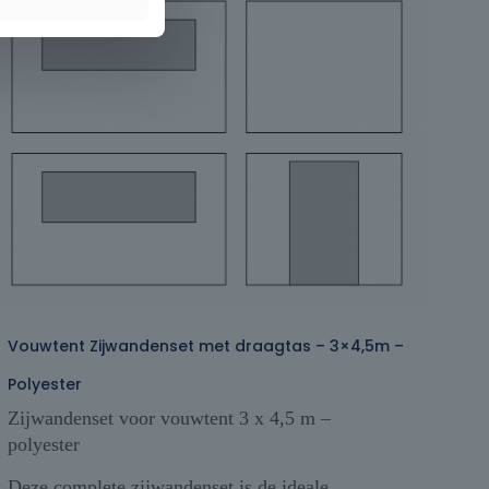
Vouwtent Zijwandenset met draagtas – 3×4,5m –
Polyester
Zijwandenset voor vouwtent 3 x 4,5 m –
polyester
Deze complete zijwandenset is de ideale