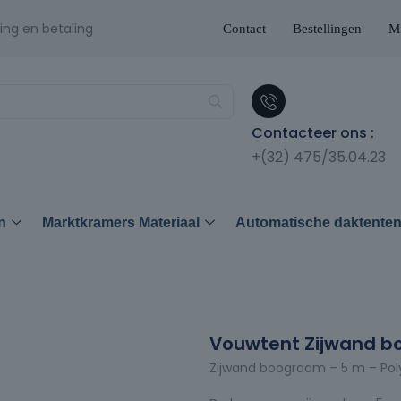
ing en betaling
Contact
Bestellingen
Mi
Contacteer ons :
+(32) 475/35.04.23
n
Marktkramers Materiaal
Automatische daktente
Vouwtent Zijwand b
Zijwand boograam – 5 m – Pol