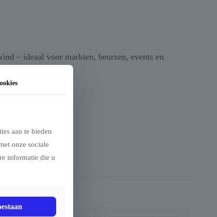
wind – ideaal voor markten, beurzen, events en
ookies
ies aan te bieden
met onze sociale
e informatie die u
oestaan