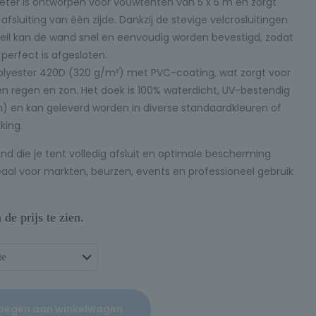
ter is ontworpen voor vouwtenten van 5 x 5 m en zorgt
afsluiting van één zijde. Dankzij de stevige velcrosluitingen
eil kan de wand snel en eenvoudig worden bevestigd, zodat
perfect is afgesloten.
 polyester 420D (320 g/m²) met PVC-coating, wat zorgt voor
 regen en zon. Het doek is 100% waterdicht, UV-bestendig
 en kan geleverd worden in diverse standaardkleuren of
king.
d die je tent volledig afsluit en optimale bescherming
eaal voor markten, beurzen, events en professioneel gebruik
e prijs te zien.
oegen aan winkelwagen