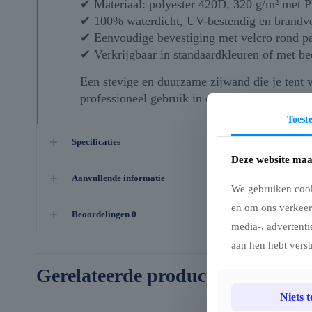
✔ Materiaal: polyester 420D, 320 g/m² met 
✔ 100% waterdicht, UV-bestendig en brandv
✔ Eenvoudige bevestiging met velcro rond pa
✔ Verkrijgbaar in standaardkleuren of met b
Een stevige en duurzame zijwand die je tent 
professioneel gebruik in openlucht.
Toes
Specificaties
Deze website maa
Aanvullende informatie
We gebruiken cook
en om ons verkeer
Beoordelingen
0
media-, advertenti
aan hen hebt verst
Gerelateerde producten
Niets 