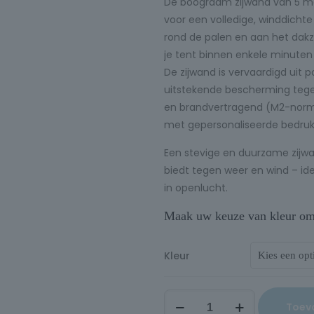
De boograam zijwand van 5 me
voor een volledige, winddichte 
rond de palen en aan het dakz
je tent binnen enkele minuten 
De zijwand is vervaardigd uit
uitstekende bescherming tegen
en brandvertragend (M2-norm)
met gepersonaliseerde bedruk
Een stevige en duurzame zijwan
biedt tegen weer en wind – id
in openlucht.
Maak uw keuze van kleur om d
Kleur
Toev