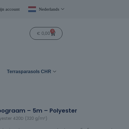
jn account
Nederlands
0
€
0,00
n
Terrasparasols CHR
oograam – 5m – Polyester
yester 420D (320 g/m²)