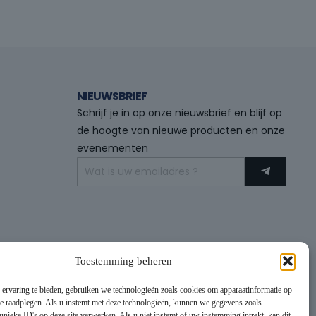
NIEUWSBRIEF
Schrijf je in op onze nieuwsbrief en blijf op
de hoogte van nieuwe producten en onze
evenementen
Toestemming beheren
 ervaring te bieden, gebruiken we technologieën zoals cookies om apparaatinformatie op
 te raadplegen. Als u instemt met deze technologieën, kunnen we gegevens zoals
unieke ID's op deze site verwerken. Als u niet instemt of uw instemming intrekt, kan dit