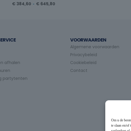
€
384,60
-
€
645,80
ERVICE
VOORWAARDEN
Algemene voorwaarden
Privacybeleid
n afhalen
Cookiebeleid
huren
Contact
g partytenten
Om u de beste
te slaan en/of
surfgedrag of 