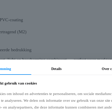
 PVC-coating
ertragend (M2)
seerde bedrukking
rt, licht en bescherming combineert — perfect voor markten,
temming
Details
Over c
kt gebruik van cookies
ies om inhoud en advertenties te personaliseren, om sociale mediafunct
 te analyseren. We delen ook informatie over uw gebruik van onze site 
e- en analysepartners, die deze informatie kunnen combineren met ander