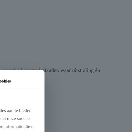
 events of promotiestanden waar uitstraling én
ookies
ies aan te bieden
met onze sociale
e informatie die u