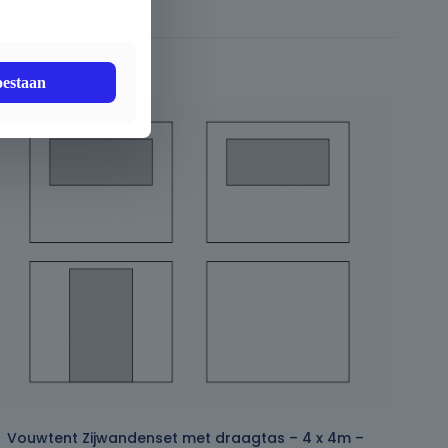
oestaan
Vouwtent Zijwandenset met draagtas – 4 x 4m –