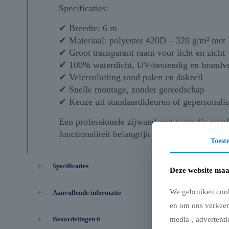
Specificaties:
✔ Breedte: 6 m
✔ Materiaal: polyester 420D – 320 g/m² met
✔ Groot transparant raam voor licht en zicht
✔ 100% waterdicht, UV-bestendig en brandv
✔ Velcrosluiting rond palen en dakzeil
✔ Snelle montage, zonder gereedschap
✔ Keuze uit standaardkleuren of gepersonali
Een professionele zijwand met raam die comfo
functionaliteit belangrijk zijn.
Toes
Specificaties
Deze website maa
We gebruiken cook
Aanvullende informatie
en om ons verkeer
media-, advertenti
Beoordelingen
0