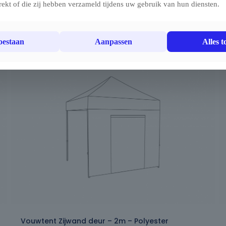
rekt of die zij hebben verzameld tijdens uw gebruik van hun diensten.
toestaan
Aanpassen
Alles t
Vouwtent Zijwand deur – 2m – Polyester