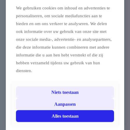
We gebruiken cookies om inhoud en advertenties te
personaliseren, om sociale mediafuncties aan te
bieden en om ons verkeer te analyseren. We delen
Vouwtent Zijwand
Vouwtent Zijwand
ook informatie over uw gebruik van onze site met
deur – 3m –
deur – 2m –
Polyester
Polyester
onze sociale media-, advertentie- en analysepartners,
Vouwtent zijwand met deur
Vouwtent zijwand met deur
die deze informatie kunnen combineren met andere
– 3 m – polyester
– 2 m – polyester
informatie die u aan hen hebt verstrekt of die zij
Deze zijwand van 3 m met
Deze zijwand van 2 m met
hebben verzameld tijdens uw gebruik van hun
deur is geschikt voor
deur is geschikt voor
diensten.
vouwtenten van 2 x 3 m, 3
vouwtenten van 2 x 3 m of
x 3 m, 3 x 4,5 m, 3 x 6 m of
2 x 4 m en biedt praktische
6 m hex, en biedt
toegang tot de tent, terwijl
praktische toegang tot je
ze zorgt voor een volledig
Niets toestaan
tent, terwijl ze zorgt voor
winddichte afsluiting.
een volledig winddichte
De deuropening van 1 m
Aanpassen
afsluiting.
breed bevindt zich centraal
De deuropening van 1,5 m
in de wand en wordt
Alles toestaan
breed bevindt zich centraal
geopend en gesloten met
in de wand en wordt
een ritssluiting.