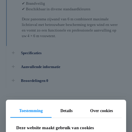
✔ Brandveilig
✔ Beschikbaar in diverse standaardkleuren
Deze panorama zijwand van 6 m combineert maximale
lichtinval met betrouwbare bescherming tegen wind en weer
en vormt zo een functionele en professionele aanvulling op
uw 4 × 6 m vouwtent.
Specificaties
Aanvullende informatie
Beoordelingen
0
Gerelateerde producten
Toestemming
Details
Over cookies
Deze website maakt gebruik van cookies