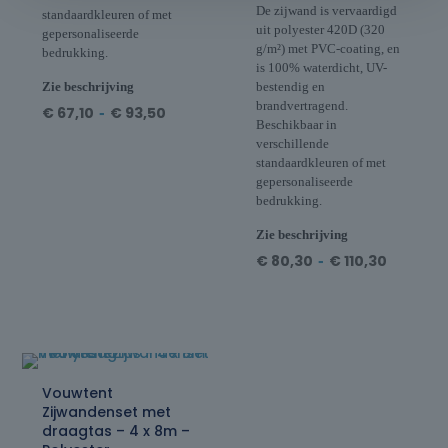
De zijwand is vervaardigd
standaardkleuren of met
uit polyester 420D (320
gepersonaliseerde
g/m²) met PVC-coating, en
bedrukking.
is 100% waterdicht, UV-
Zie beschrijving
bestendig en
brandvertragend.
€
67,10
-
€
93,50
Beschikbaar in
verschillende
standaardkleuren of met
gepersonaliseerde
bedrukking.
Zie beschrijving
€
80,30
-
€
110,30
Vouwtent
Zijwandenset met
draagtas – 4 x 8m –