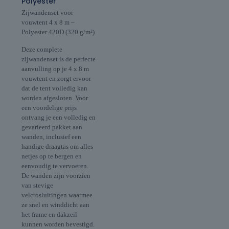
Polyester
Zijwandenset voor
vouwtent 4 x 8 m –
Polyester 420D (320 g/m²)
Deze complete
zijwandenset is de perfecte
aanvulling op je 4 x 8 m
vouwtent en zorgt ervoor
dat de tent volledig kan
worden afgesloten. Voor
een voordelige prijs
ontvang je een volledig en
gevarieerd pakket aan
wanden, inclusief een
handige draagtas om alles
netjes op te bergen en
eenvoudig te vervoeren.
De wanden zijn voorzien
van stevige
velcrosluitingen waarmee
ze snel en winddicht aan
het frame en dakzeil
kunnen worden bevestigd.