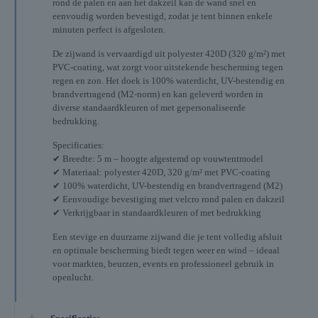
rond de palen en aan het dakzeil kan de wand snel en
eenvoudig worden bevestigd, zodat je tent binnen enkele
minuten perfect is afgesloten.
De zijwand is vervaardigd uit polyester 420D (320 g/m²) met
PVC-coating, wat zorgt voor uitstekende bescherming tegen
regen en zon. Het doek is 100% waterdicht, UV-bestendig en
brandvertragend (M2-norm) en kan geleverd worden in
diverse standaardkleuren of met gepersonaliseerde
bedrukking.
Specificaties:
✔ Breedte: 5 m – hoogte afgestemd op vouwtentmodel
✔ Materiaal: polyester 420D, 320 g/m² met PVC-coating
✔ 100% waterdicht, UV-bestendig en brandvertragend (M2)
✔ Eenvoudige bevestiging met velcro rond palen en dakzeil
✔ Verkrijgbaar in standaardkleuren of met bedrukking
Een stevige en duurzame zijwand die je tent volledig afsluit
en optimale bescherming biedt tegen weer en wind – ideaal
voor markten, beurzen, events en professioneel gebruik in
openlucht.