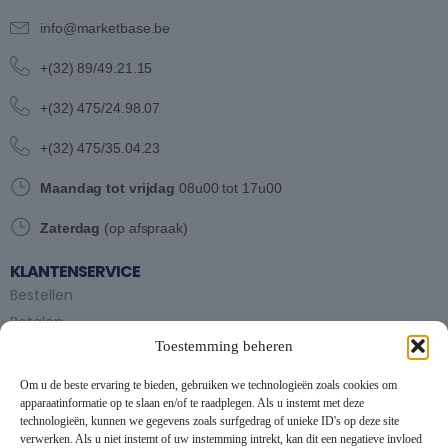
info@marketbase.be
+(32) 89/49.21.15
+(32) 475/24.98.07
+(32) 475/35.04.23
Maandag tot vrijdag
08u00 tot 17u00
Zaterdag
(op afspraak)
KLANTENSERVICE
Bestellen
Betalen
Toestemming beheren
Bezorgen en afhalen
Partytent huren
Om u de beste ervaring te bieden, gebruiken we technologieën zoals cookies om
Handleiding partytenten
apparaatinformatie op te slaan en/of te raadplegen. Als u instemt met deze
technologieën, kunnen we gegevens zoals surfgedrag of unieke ID's op deze site
verwerken. Als u niet instemt of uw instemming intrekt, kan dit een negatieve invloed
VOORWAARDEN