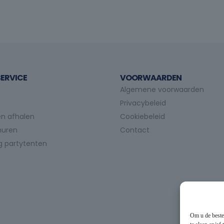
ERVICE
VOORWAARDEN
Algemene voorwaarden
Privacybeleid
n afhalen
Cookiebeleid
huren
Contact
g partytenten
Om u de beste