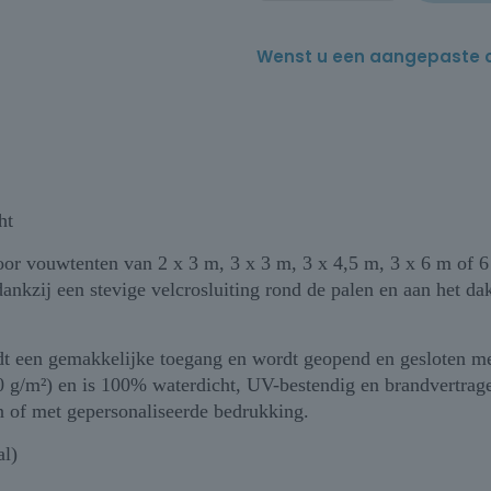
Wenst u een aangepaste offe
ht
oor vouwtenten van 2 x 3 m, 3 x 3 m, 3 x 4,5 m, 3 x 6 m of 6
nkzij een stevige velcrosluiting rond de palen en aan het dak
dt een gemakkelijke toegang en wordt geopend en gesloten me
0 g/m²) en is 100% waterdicht, UV-bestendig en brandvertrag
n of met gepersonaliseerde bedrukking.
al)