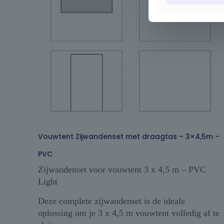
Vouwtent Zijwandenset met draagtas – 3×4,5m –
PVC
Zijwandenset voor vouwtent 3 x 4,5 m – PVC
Light
Deze complete zijwandenset is de ideale
oplossing om je 3 x 4,5 m vouwtent volledig af te