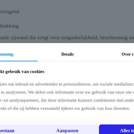
ertragend
drukking
onele zijwand die zorgt voor toegankelijkheid, bescherming en
zen en evenementen.
temming
Details
Over c
kt gebruik van cookies
ies om inhoud en advertenties te personaliseren, om sociale mediafunct
 te analyseren. We delen ook informatie over uw gebruik van onze site 
e- en analysepartners, die deze informatie kunnen combineren met ander
rekt of die zij hebben verzameld tijdens uw gebruik van hun diensten.
Vouwtent Zijwandenset met draagtas – 4 x 8m –
toestaan
Aanpassen
Alles t