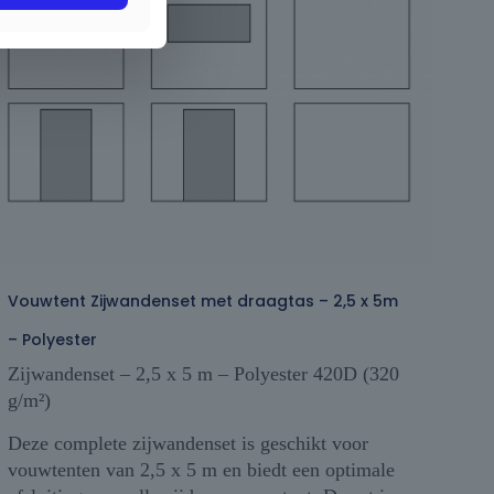
Vouwtent Zijwandenset met draagtas – 2,5 x 5m
– Polyester
Zijwandenset – 2,5 x 5 m – Polyester 420D (320
g/m²)
Deze complete zijwandenset is geschikt voor
vouwtenten van 2,5 x 5 m en biedt een optimale