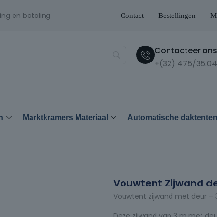
ing en betaling
Contact
Bestellingen
Mi
Contacteer ons 
+(32) 475/35.04
n
Marktkramers Materiaal
Automatische daktente
Vouwtent Zijwand d
Vouwtent zijwand met deur – 
Deze zijwand van 3 m met deur 