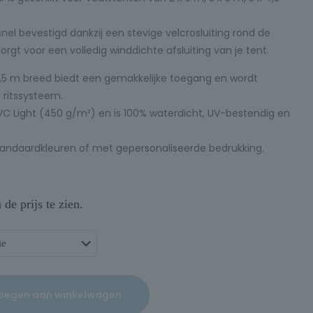
el bevestigd dankzij een stevige velcrosluiting rond de
orgt voor een volledig winddichte afsluiting van je tent.
1,5 m breed biedt een gemakkelijke toegang en wordt
ritssysteem.
PVC Light (450 g/m²) en is 100% waterdicht, UV-bestendig en
standaardkleuren of met gepersonaliseerde bedrukking.
e prijs te zien.
oegen aan winkelwagen