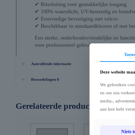
✔ Ritssluiting voor gemakkelijke toegang
✔ 100% waterdicht, UV-bestendig en brandv
✔ Eenvoudige bevestiging met velcro
✔ Beschikbaar in standaardkleuren of met be
Een sterke, onderhoudsvriendelijke en functi
voor professioneel gebruik bij markten, beur
Toes
Aanvullende informatie
Deze website maa
Beoordelingen
0
We gebruiken cook
en om ons verkeer
media-, advertenti
Gerelateerde producten
aan hen hebt verst
Niets 