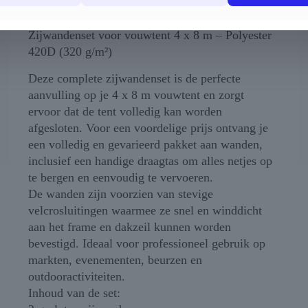
Polyester
Zijwandenset voor vouwtent 4 x 8 m – Polyester
420D (320 g/m²)
Deze complete zijwandenset is de perfecte
aanvulling op je 4 x 8 m vouwtent en zorgt
ervoor dat de tent volledig kan worden
afgesloten. Voor een voordelige prijs ontvang je
een volledig en gevarieerd pakket aan wanden,
inclusief een handige draagtas om alles netjes op
te bergen en eenvoudig te vervoeren.
De wanden zijn voorzien van stevige
velcrosluitingen waarmee ze snel en winddicht
aan het frame en dakzeil kunnen worden
bevestigd. Ideaal voor professioneel gebruik op
markten, evenementen, beurzen en
outdooractiviteiten.
Inhoud van de set: