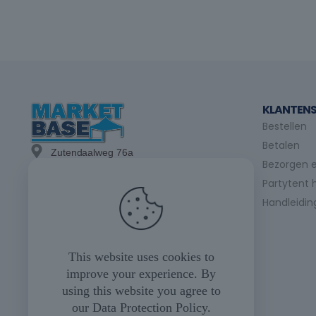
KLANTENS
Bestellen
Betalen
Zutendaalweg 76a
Bezorgen e
3740 Bilzen
Partytent 
info@marketbase.be
Handleidin
+(32) 89/49.21.15
+(32) 475/24.98.07
This website uses cookies to
improve your experience. By
+(32) 475/35.04.23
using this website you agree to
our
Data Protection Policy
.
Maandag tot vrijdag
08u00 tot 17u00