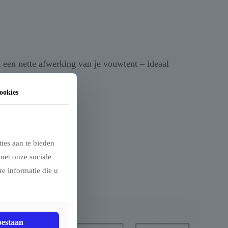
 een nette afwerking van je vouwtent – ideaal
ookies
ies aan te bieden
met onze sociale
e informatie die u
oestaan