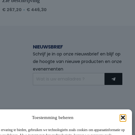
Zie beschrijving
€
267,20
-
€
446,30
NIEUWSBRIEF
Schrijf je in op onze nieuwsbrief en blijf op
de hoogte van nieuwe producten en onze
evenementen
Toestemming beheren
 ervaring te bieden, gebruiken we technologieën zoals cookies om apparaatinformatie op