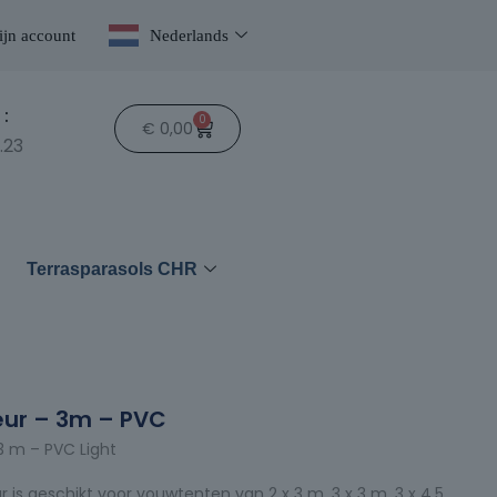
jn account
Nederlands
:
0
€
0,00
.23
n
Terrasparasols CHR
eur – 3m – PVC
3 m – PVC Light
is geschikt voor vouwtenten van 2 x 3 m, 3 x 3 m, 3 x 4,5