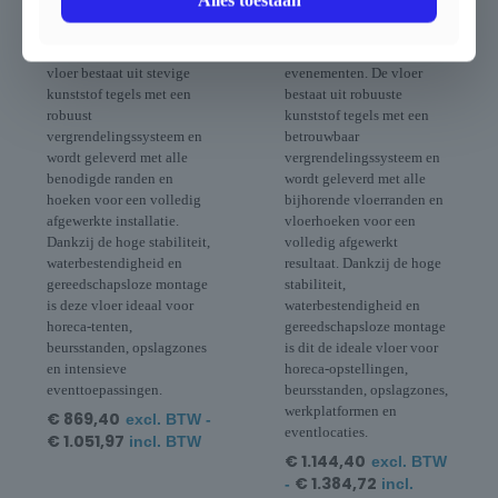
vouwtenten, pagodes,
vouwtenten, pagodes,
tijdelijke werkzones en
tijdelijke werkruimtes en
outdoor-evenementen. De
uiteenlopende outdoor-
vloer bestaat uit stevige
evenementen. De vloer
kunststof tegels met een
bestaat uit robuuste
robuust
kunststof tegels met een
vergrendelingssysteem en
betrouwbaar
wordt geleverd met alle
vergrendelingssysteem en
benodigde randen en
wordt geleverd met alle
hoeken voor een volledig
bijhorende vloerranden en
afgewerkte installatie.
vloerhoeken voor een
Dankzij de hoge stabiliteit,
volledig afgewerkt
waterbestendigheid en
resultaat. Dankzij de hoge
gereedschapsloze montage
stabiliteit,
is deze vloer ideaal voor
waterbestendigheid en
horeca-tenten,
gereedschapsloze montage
beursstanden, opslagzones
is dit de ideale vloer voor
en intensieve
horeca-opstellingen,
eventtoepassingen.
beursstanden, opslagzones,
werkplatformen en
€
869,40
excl. BTW -
eventlocaties.
€
1.051,97
incl. BTW
€
1.144,40
excl. BTW
€
1.384,72
-
incl.