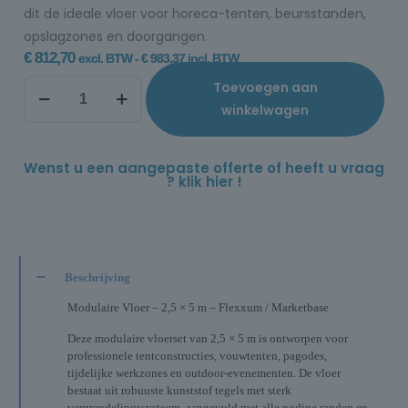
dit de ideale vloer voor horeca-tenten, beursstanden,
opslagzones en doorgangen.
€
812,70
excl. BTW -
€
983,37
incl. BTW
Toevoegen aan
winkelwagen
Wenst u een aangepaste offerte of heeft u vraag
? klik hier !
Beschrijving
Modulaire Vloer – 2,5 × 5 m – Flexxum / Marketbase
Deze modulaire vloerset van 2,5 × 5 m is ontworpen voor
professionele tentconstructies, vouwtenten, pagodes,
tijdelijke werkzones en outdoor-evenementen. De vloer
bestaat uit robuuste kunststof tegels met sterk
vergrendelingssysteem, aangevuld met alle nodige randen en