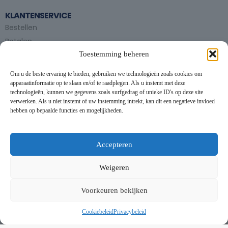
KLANTENSERVICE
Bestellen
Betalen
Toestemming beheren
Bezorgen en afhalen
Partytent huren
Om u de beste ervaring te bieden, gebruiken we technologieën zoals cookies om
Handleiding partytenten
apparaatinformatie op te slaan en/of te raadplegen. Als u instemt met deze
technologieën, kunnen we gegevens zoals surfgedrag of unieke ID's op deze site
verwerken. Als u niet instemt of uw instemming intrekt, kan dit een negatieve invloed
VOORWAARDEN
hebben op bepaalde functies en mogelijkheden.
Algemene voorwaarden
Privacybeleid
This website uses cookies to improve your experience. By using
this website you agree to our
Data Protection Policy
.
Cookiebeleid
Accepteren
Contact
Read more
Weigeren
NIEUWSBRIEF
Accept all
Voorkeuren bekijken
Schrijf je in op onze nieuwsbrief en blijf op de hoogte van
nieuwe producten en onze evenementen
Cookiebeleid
Privacybeleid