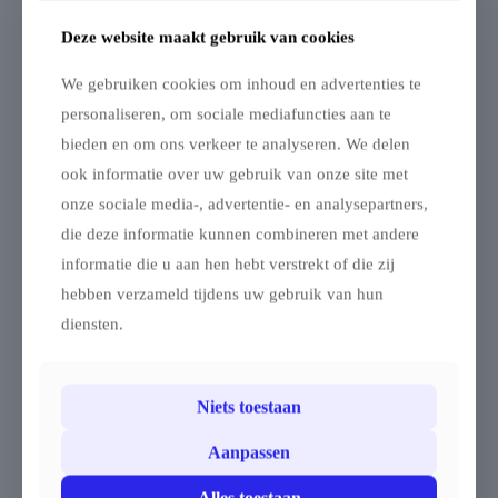
Deze website maakt gebruik van cookies
Gerelateerde producten
We gebruiken cookies om inhoud en advertenties te
personaliseren, om sociale mediafuncties aan te
bieden en om ons verkeer te analyseren. We delen
ook informatie over uw gebruik van onze site met
onze sociale media-, advertentie- en analysepartners,
die deze informatie kunnen combineren met andere
informatie die u aan hen hebt verstrekt of die zij
Complete vloer (in
Complete vloer (in
hebben verzameld tijdens uw gebruik van hun
pakket randen en
pakket randen en
hoeken inbegrepen)
hoeken inbegrepen)
diensten.
– 3×4,5m
– 3x6m
Modulaire Vloer – 3 × 4,5
Modulaire Vloer – 3 × 6 m
m – Marketbase
– Marketbase
Niets toestaan
Deze modulaire vloerset
Deze modulaire vloerset
van 3 × 4,5 m is ontworpen
van 3 × 6 m is geschikt
Aanpassen
voor professionele
voor professionele
tentconstructies,
tentconstructies,
Alles toestaan