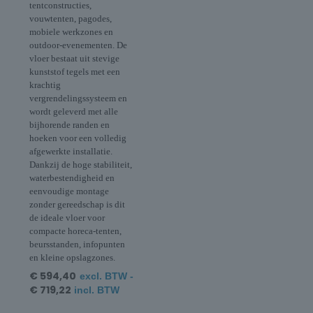
tentconstructies,
vouwtenten, pagodes,
mobiele werkzones en
outdoor-evenementen. De
vloer bestaat uit stevige
kunststof tegels met een
krachtig
vergrendelingssysteem en
wordt geleverd met alle
bijhorende randen en
hoeken voor een volledig
afgewerkte installatie.
Dankzij de hoge stabiliteit,
waterbestendigheid en
eenvoudige montage
zonder gereedschap is dit
de ideale vloer voor
compacte horeca-tenten,
beursstanden, infopunten
en kleine opslagzones.
€
594,40
excl. BTW -
€
719,22
incl. BTW