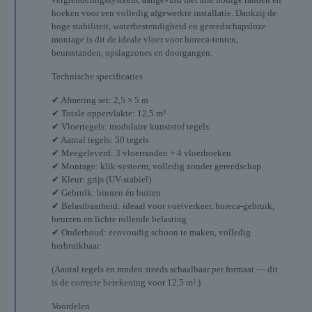
hoeken voor een volledig afgewerkte installatie. Dankzij de
hoge stabiliteit, waterbestendigheid en gereedschapsloze
montage is dit de ideale vloer voor horeca-tenten,
beursstanden, opslagzones en doorgangen.
Technische specificaties
✔ Afmeting set: 2,5 × 5 m
✔ Totale oppervlakte: 12,5 m²
✔ Vloertegels: modulaire kunststof tegels
✔ Aantal tegels: 50 tegels
✔ Meegeleverd: 3 vloerranden + 4 vloerhoeken
✔ Montage: klik-systeem, volledig zonder gereedschap
✔ Kleur: grijs (UV-stabiel)
✔ Gebruik: binnen én buiten
✔ Belastbaarheid: ideaal voor voetverkeer, horeca-gebruik,
beurzen en lichte rollende belasting
✔ Onderhoud: eenvoudig schoon te maken, volledig
herbruikbaar
(Aantal tegels en randen steeds schaalbaar per formaat — dit
is de correcte berekening voor 12,5 m².)
Voordelen