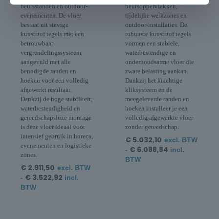
beursstanden en outdoor-
beursoppervlakken,
evenementen. De vloer
tijdelijke werkzones en
bestaat uit stevige
outdoor-installaties. De
kunststof tegels met een
robuuste kunststof tegels
betrouwbaar
vormen een stabiele,
vergrendelingssysteem,
waterbestendige en
aangevuld met alle
onderhoudsarme vloer die
benodigde randen en
zware belasting aankan.
hoeken voor een volledig
Dankzij het krachtige
afgewerkt resultaat.
kliksysteem en de
Dankzij de hoge stabiliteit,
meegeleverde randen en
waterbestendigheid en
hoeken installeer je een
gereedschapsloze montage
volledig afgewerkte vloer
is deze vloer ideaal voor
zonder gereedschap.
intensief gebruik in horeca,
€
5.032,10
excl. BTW
evenementen en logistieke
€
6.088,84
-
incl.
zones.
BTW
€
2.911,50
excl. BTW
€
3.522,92
-
incl.
BTW