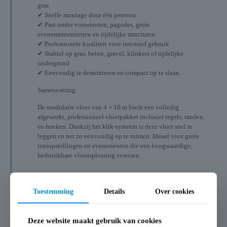
gras
✔ Snelle montage door één persoon
✔ Past onder vouwtenten, pagodes, grote
evenementententen en tijdelijke structuren
✔ Professionele kwaliteit voor intensief gebruik
✔ Stabiel op gras, beton, gravel, klinkers of tijdelijke
ondergrond
✔ Eenvoudig te demonteren en compact op te slaan
Samenvatting
De modulaire vloer van 4 × 10 m biedt een volledig
afgewerkt, professioneel vloerpakket inclusief tegels, randen
en hoeken. Dankzij het klik-systeem is deze vloer snel te
leggen en net zo eenvoudig op te ruimen. Ideaal voor grote
tentopstellingen en evenementen die een hoogwaardige,
herbruikbare vloeroplossing vereisen.
Aanvullende informatie
Toestemming
Details
Over cookies
Beoordelingen
0
Deze website maakt gebruik van cookies