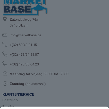
Zutendaalweg 76a
3740 Bilzen
info@marketbase.be
+(32) 89/49.21.15
+(32) 475/24.98.07
+(32) 475/35.04.23
Maandag tot vrijdag
08u00 tot 17u00
Zaterdag
(op afspraak)
KLANTENSERVICE
Bestellen
Betalen