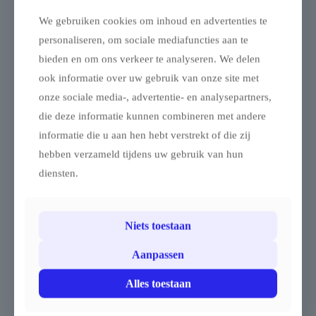
We gebruiken cookies om inhoud en advertenties te
Gerelateerde producten
personaliseren, om sociale mediafuncties aan te
bieden en om ons verkeer te analyseren. We delen
ook informatie over uw gebruik van onze site met
onze sociale media-, advertentie- en analysepartners,
die deze informatie kunnen combineren met andere
informatie die u aan hen hebt verstrekt of die zij
hebben verzameld tijdens uw gebruik van hun
Complete vloer (in
Complete vloer (in
diensten.
pakket randen en
pakket randen en
hoeken inbegrepen)
hoeken inbegrepen)
– 6x8m
– 8x8m
Modulaire Vloer – 6 × 8 m
Modulaire Vloer – 8 × 8 m
Niets toestaan
– Marketbase
– Marketbase
Aanpassen
Deze modulaire vloerset
Deze modulaire vloerset
van 6 × 8 m is ontworpen
van 8 × 8 m is ontwikkeld
Alles toestaan
voor grote professionele
voor grote professionele
tentconstructies,
tentconstructies,
vouwtenten, opslagtenten,
evenementententen,