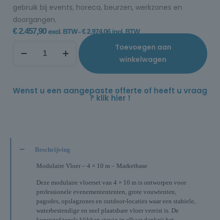
gebruik bij events, horeca, beurzen, werkzones en
doorgangen.
€
2.457,90
excl. BTW -
€
2.974,06
incl. BTW
Toevoegen aan
winkelwagen
Wenst u een aangepaste offerte of heeft u vraag
? klik hier !
Beschrijving
Modulaire Vloer – 4 × 10 m – Marketbase
Deze modulaire vloerset van 4 × 10 m is ontworpen voor
professionele evenementententen, grote vouwtenten,
pagodes, opslagzones en outdoor-locaties waar een stabiele,
waterbestendige en snel plaatsbare vloer vereist is. De
kunststof tegels klikken stevig in elkaar dankzij het