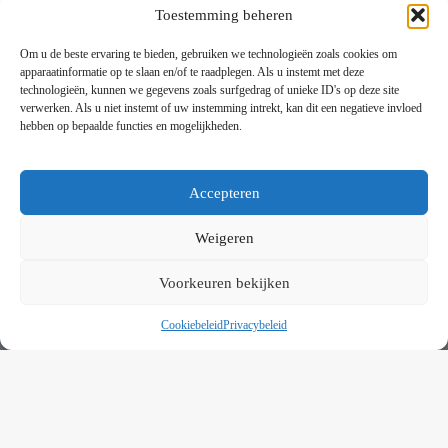
Toestemming beheren
Bezorgen en afhalen
Partytent huren
Om u de beste ervaring te bieden, gebruiken we technologieën zoals cookies om
Handleiding partytenten
apparaatinformatie op te slaan en/of te raadplegen. Als u instemt met deze
technologieën, kunnen we gegevens zoals surfgedrag of unieke ID's op deze site
verwerken. Als u niet instemt of uw instemming intrekt, kan dit een negatieve invloed
VOORWAARDEN
hebben op bepaalde functies en mogelijkheden.
Algemene voorwaarden
Privacybeleid
This website uses cookies to improve your experience. By using
this website you agree to our
Data Protection Policy
.
Cookiebeleid
Accepteren
Contact
Read more
Weigeren
NIEUWSBRIEF
Accept all
Voorkeuren bekijken
Schrijf je in op onze nieuwsbrief en blijf op de hoogte van
nieuwe producten en onze evenementen
Cookiebeleid
Privacybeleid