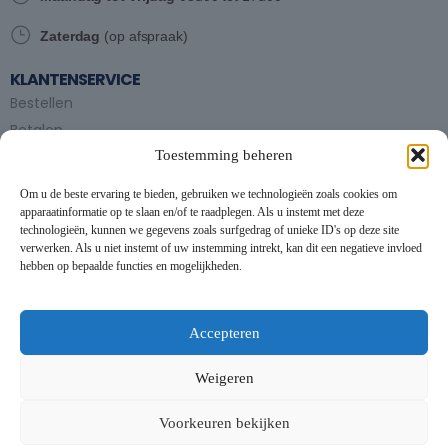
Zaterdag
(op afspraak)
KLANTENSERVICE
Bestellen
Betalen
Toestemming beheren
Bezorgen en afhalen
Partytent huren
Om u de beste ervaring te bieden, gebruiken we technologieën zoals cookies om
Handleiding partytenten
apparaatinformatie op te slaan en/of te raadplegen. Als u instemt met deze
technologieën, kunnen we gegevens zoals surfgedrag of unieke ID's op deze site
verwerken. Als u niet instemt of uw instemming intrekt, kan dit een negatieve invloed
VOORWAARDEN
hebben op bepaalde functies en mogelijkheden.
Algemene voorwaarden
Privacybeleid
This website uses cookies to improve your experience. By using
this website you agree to our
Data Protection Policy
.
Cookiebeleid
Accepteren
Contact
Read more
Weigeren
NIEUWSBRIEF
Accept all
Voorkeuren bekijken
Schrijf je in op onze nieuwsbrief en blijf op de hoogte van