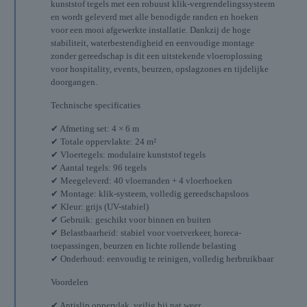
kunststof tegels met een robuust klik-vergrendelingssysteem
en wordt geleverd met alle benodigde randen en hoeken
voor een mooi afgewerkte installatie. Dankzij de hoge
stabiliteit, waterbestendigheid en eenvoudige montage
zonder gereedschap is dit een uitstekende vloeroplossing
voor hospitality, events, beurzen, opslagzones en tijdelijke
doorgangen.
Technische specificaties
✔ Afmeting set: 4 × 6 m
✔ Totale oppervlakte: 24 m²
✔ Vloertegels: modulaire kunststof tegels
✔ Aantal tegels: 96 tegels
✔ Meegeleverd: 40 vloerranden + 4 vloerhoeken
✔ Montage: klik-systeem, volledig gereedschapsloos
✔ Kleur: grijs (UV-stabiel)
✔ Gebruik: geschikt voor binnen en buiten
✔ Belastbaarheid: stabiel voor voetverkeer, horeca-
toepassingen, beurzen en lichte rollende belasting
✔ Onderhoud: eenvoudig te reinigen, volledig herbruikbaar
Voordelen
✔ Antislip oppervlak, veilig bij nat weer