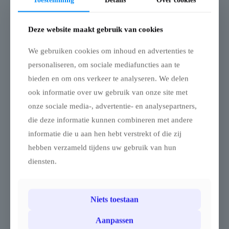
Toestemming
Details
Over cookies
Gerelateerde producten
Deze website maakt gebruik van cookies
We gebruiken cookies om inhoud en advertenties te
personaliseren, om sociale mediafuncties aan te
bieden en om ons verkeer te analyseren. We delen
ook informatie over uw gebruik van onze site met
onze sociale media-, advertentie- en analysepartners,
die deze informatie kunnen combineren met andere
Complete vloer (in
Complete vloer (in
pakket randen en
pakket randen en
informatie die u aan hen hebt verstrekt of die zij
hoeken inbegrepen)
hoeken inbegrepen)
hebben verzameld tijdens uw gebruik van hun
– 6x12m
– 8x12m
diensten.
Modulaire Vloer – 6 × 12 m
Modulaire Vloer – 8 × 12 m
– Marketbase
– Marketbase
Deze modulaire vloerset
Deze modulaire vloerset
Niets toestaan
van 6 × 12 m is ontworpen
van 8 × 12 m is een
voor grote professionele
complete professionele
tenten, pagodes,
vloeroplossing voor grote
Aanpassen
evenementstructuren,
tenten,