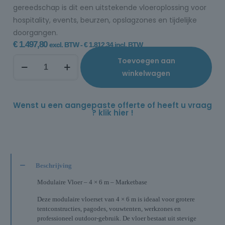
gereedschap is dit een uitstekende vloeroplossing voor
hospitality, events, beurzen, opslagzones en tijdelijke
doorgangen.
€
1.497,80
excl. BTW -
€
1.812,34
incl. BTW
Toevoegen aan
winkelwagen
Wenst u een aangepaste offerte of heeft u vraag
? klik hier !
Beschrijving
Modulaire Vloer – 4 × 6 m – Marketbase
Deze modulaire vloerset van 4 × 6 m is ideaal voor grotere
tentconstructies, pagodes, vouwtenten, werkzones en
professioneel outdoor-gebruik. De vloer bestaat uit stevige