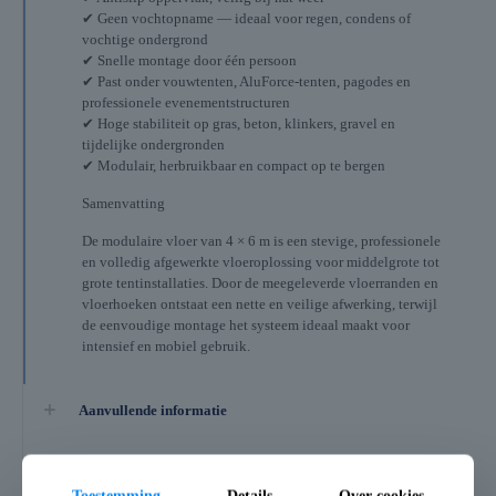
✔ Geen vochtopname — ideaal voor regen, condens of
vochtige ondergrond
✔ Snelle montage door één persoon
✔ Past onder vouwtenten, AluForce-tenten, pagodes en
professionele evenementstructuren
✔ Hoge stabiliteit op gras, beton, klinkers, gravel en
tijdelijke ondergronden
✔ Modulair, herbruikbaar en compact op te bergen
Samenvatting
De modulaire vloer van 4 × 6 m is een stevige, professionele
en volledig afgewerkte vloeroplossing voor middelgrote tot
grote tentinstallaties. Door de meegeleverde vloerranden en
vloerhoeken ontstaat een nette en veilige afwerking, terwijl
de eenvoudige montage het systeem ideaal maakt voor
intensief en mobiel gebruik.
Aanvullende informatie
Beoordelingen
0