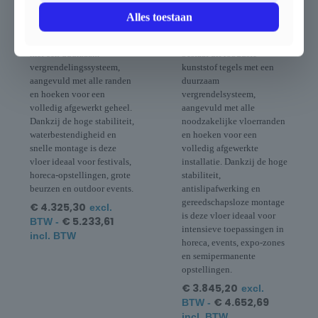
opslagruimtes en tijdelijke
evenementstructuren,
Alles toestaan
werkzones. De vloer bestaat
pagodes, opslagzones en
uit sterke kunststof tegels
outdoor-activiteiten. De set
met een duurzaam
bestaat uit robuuste
vergrendelingssysteem,
kunststof tegels met een
aangevuld met alle randen
duurzaam
en hoeken voor een
vergrendelsysteem,
volledig afgewerkt geheel.
aangevuld met alle
Dankzij de hoge stabiliteit,
noodzakelijke vloerranden
waterbestendigheid en
en hoeken voor een
snelle montage is deze
volledig afgewerkte
vloer ideaal voor festivals,
installatie. Dankzij de hoge
horeca-opstellingen, grote
stabiliteit,
beurzen en outdoor events.
antislipafwerking en
gereedschapsloze montage
€
4.325,30
excl.
is deze vloer ideaal voor
€
5.233,61
BTW -
intensieve toepassingen in
incl. BTW
horeca, events, expo-zones
en semipermanente
opstellingen.
€
3.845,20
excl.
€
4.652,69
BTW -
incl. BTW