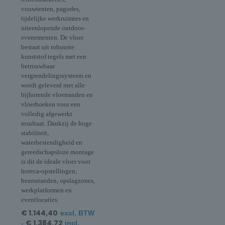
vouwtenten, pagodes,
tijdelijke werkruimtes en
uiteenlopende outdoor-
evenementen. De vloer
bestaat uit robuuste
kunststof tegels met een
betrouwbaar
vergrendelingssysteem en
wordt geleverd met alle
bijhorende vloerranden en
vloerhoeken voor een
volledig afgewerkt
resultaat. Dankzij de hoge
stabiliteit,
waterbestendigheid en
gereedschapsloze montage
is dit de ideale vloer voor
horeca-opstellingen,
beursstanden, opslagzones,
werkplatformen en
eventlocaties.
€
1.144,40
excl. BTW
€
1.384,72
-
incl.