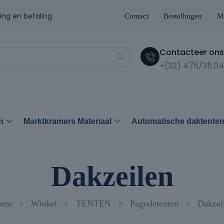
ing en betaling
Contact
Bestellingen
Mi
Contacteer ons 
+(32) 475/35.04
n
Marktkramers Materiaal
Automatische daktente
Dakzeilen
ome
Winkel
TENTEN
Pagodetenten
Dakzei