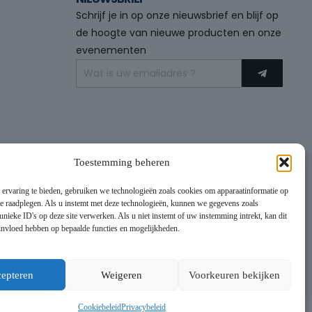
Schrijf je in op onze nieuwsbrief en blijf op
de hoogte van nieuwe producten en onze
evenementen
Toestemming beheren
 ervaring te bieden, gebruiken we technologieën zoals cookies om apparaatinformatie op
 te raadplegen. Als u instemt met deze technologieën, kunnen we gegevens zoals
unieke ID's op deze site verwerken. Als u niet instemt of uw instemming intrekt, kan dit
 invloed hebben op bepaalde functies en mogelijkheden.
epteren
Weigeren
Voorkeuren bekijken
Cookiebeleid
Privacybeleid