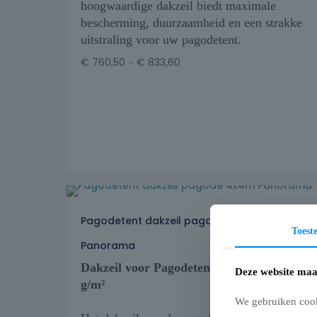
hoogwaardige dakzeil biedt maximale
bescherming, duurzaamheid en een strakke
uitstraling voor uw pagodetent.
-
€
760,50
€
833,60
Pagodetent dakzeil pagode 4x4m
Toes
Panorama
Dakzeil voor Pagodetent – PVC/PES 820
Deze website maa
g/m²
We gebruiken cook