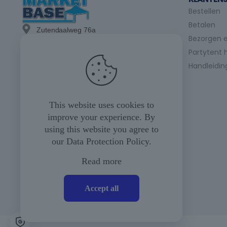
Bestellen
Betalen
Zutendaalweg 76a
Bezorgen e
3740 Bilzen
Partytent 
info@marketbase.be
Handleidin
+(32) 89/49.21.15
+(32) 475/24.98.07
This website uses cookies to
improve your experience. By
+(32) 475/35.04.23
using this website you agree to
our
Data Protection Policy
.
Maandag tot vrijdag
08u00 tot 17u00
Read more
Zaterdag
(op afspraak)
Accept all