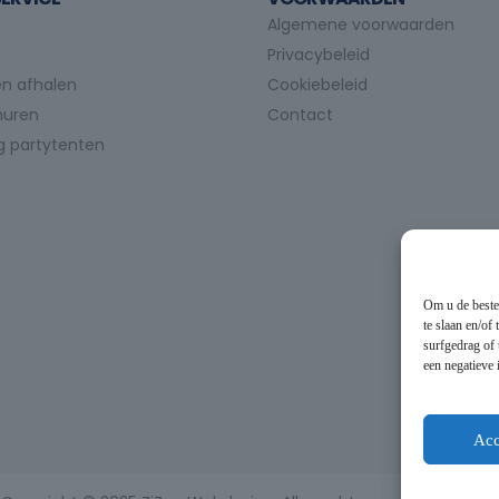
Algemene voorwaarden
Privacybeleid
n afhalen
Cookiebeleid
huren
Contact
g partytenten
Om u de beste
te slaan en/of
surfgedrag of 
een negatieve
Acc