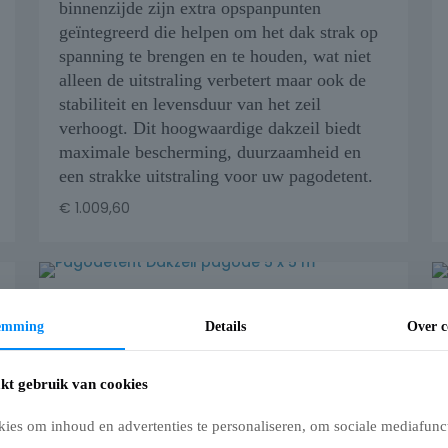
binnenzijde zijn extra opspanpunten
geïntegreerd die helpen om het dak strak op
spanning te brengen en te houden, wat niet
alleen de uitstraling verbetert maar ook de
stabiliteit en levensduur van het zeil
verhoogt. Dit hoogwaardige dakzeil biedt
maximale bescherming, duurzaamheid en
een strakke uitstraling voor uw pagodetent.
€
1.009,60
Pagodetent Dakzeil pagode 5 x 5 m
temming
Details
Over c
Dakzeil voor Pagodetent – PVC/PES 820
g/m²
kt gebruik van cookies
Het dakzeil van de pagodetent is vervaardigd
ies om inhoud en advertenties te personaliseren, om sociale mediafunct
uit hoogwaardig gecoat PVC/PES-doek van