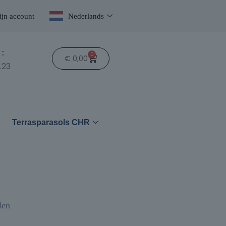
jn account
Nederlands
:
0
€
0,00
.23
n
Terrasparasols CHR
len