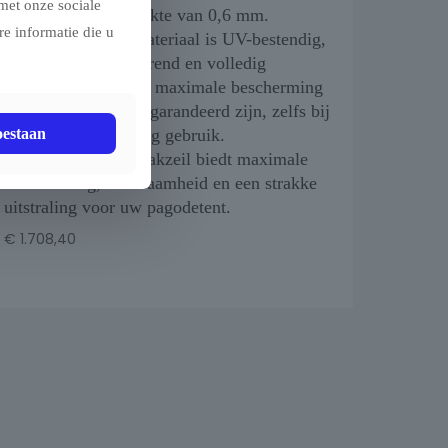
met onze sociale
820 g/m² met een dikte van 0,6 mm.
e informatie die u
Dit professionele materiaal is UV-bestendig,
schimmel- en rotwerend en volledig
lichtdicht, waardoor maximale bescherming
en duurzaamheid gegarandeerd zijn, zelfs bij
oestaan
intensief of langdurig gebruik.
Dit hoogwaardige dakzeil biedt maximale
bescherming, duurzaamheid en een strakke
uitstraling voor uw pagodetent.
€
1.708,40