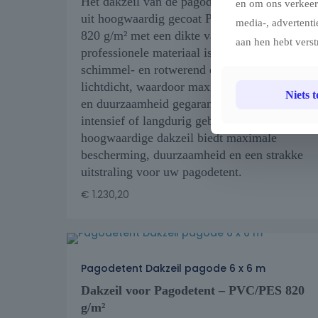
Het dakzeil van de pagodetent is vervaardigd
en om ons verkeer
uit hoogwaardig gecoat PVC/PES-doek van
media-, advertenti
820 g/m² met een dikte van 0,6 mm. Dit
aan hen hebt verst
professionele materiaal is UV-bestendig,
schimmel- en rotwerend en volledig
lichtdicht, waardoor maximale bescherming
Niets 
en duurzaamheid gegarandeerd zijn, zelfs bij
intensief of langdurig gebruik. Dit
hoogwaardige dakzeil biedt maximale
bescherming, duurzaamheid en een strakke
uitstraling voor uw pagodetent.
€
1.230,20
Pagodetent Dakzeil pagode 6 x 6 m
Dakzeil voor Pagodetent – PVC/PES 820
g/m²