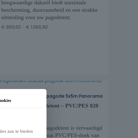
hoogwaardige dakzeil biedt maximale
bescherming, duurzaamheid en een strakke
uitstraling voor uw pagodetent.
-
€
869,60
€
1.066,90
Pagodetent dakzeil pagode 5x5m Panorama
ookies
Dakzeil voor Pagodetent – PVC/PES 820
g/m²
Het dakzeil van de pagodetent is vervaardigd
ies aan te bieden
uit hoogwaardig gecoat PVC/PES-doek van