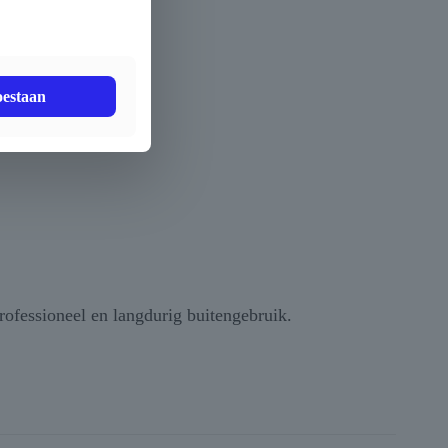
oestaan
rofessioneel en langdurig buitengebruik.