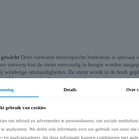
 gewicht
Deze vierkante telescopische hoeksteun is speciaal o
bare ontwerp kan de steun eenvoudig in hoogte worden aangepas
ij winderige omstandigheden. De steun wordt in de hoek geplaa
en. Ideaal voor gebruik op terrassen, horecazones, stranden, 
temming
Details
Over c
 – zonder gewicht
kt gebruik van cookies
parasols
ies om inhoud en advertenties te personaliseren, om sociale mediafunct
evigheid en roestbestendigheid
 te analyseren. We delen ook informatie over uw gebruik van onze site 
e- en analysepartners, die deze informatie kunnen combineren met ander