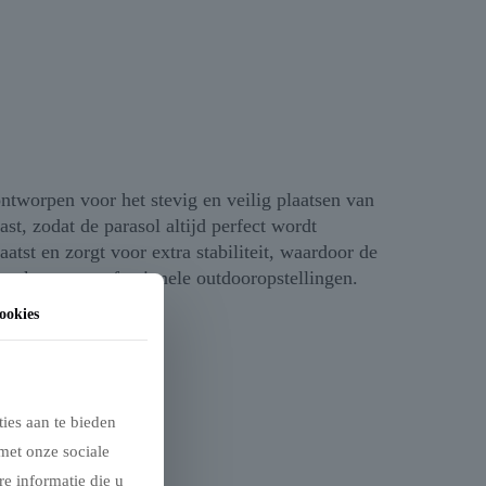
ntworpen voor het stevig en veilig plaatsen van
t, zodat de parasol altijd perfect wordt
tst en zorgt voor extra stabiliteit, waardoor de
markten en professionele outdooropstellingen.
ookies
ies aan te bieden
met onze sociale
e informatie die u