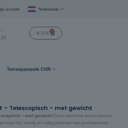
jn account
Nederlands
:
0
€
0,00
.23
n
Terrasparasols CHR
t – Telescopisch – met gewicht
escopisch – met gewicht
Deze vierkante telescopische
n voor het stevig en veilig plaatsen van professionele