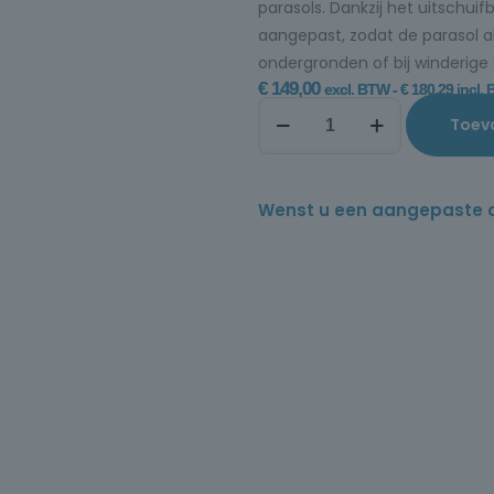
parasols. Dankzij het uitschu
aangepast, zodat de parasol al
ondergronden of bij winderig
€
149,00
excl. BTW -
€
180,29
incl.
Toev
Wenst u een aangepaste offe