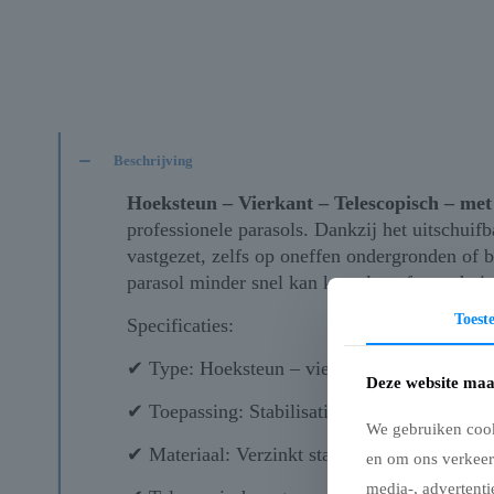
Beschrijving
Hoeksteun – Vierkant – Telescopisch – met
professionele parasols. Dankzij het uitschuif
vastgezet, zelfs op oneffen ondergronden of b
parasol minder snel kan kantelen of verschuiv
Toes
Specificaties:
✔ Type: Hoeksteun – vierkant – telescopisch
Deze website maa
✔ Toepassing: Stabilisatie van professionele 
We gebruiken cook
✔ Materiaal: Verzinkt staal voor maximale st
en om ons verkeer
media-, advertenti