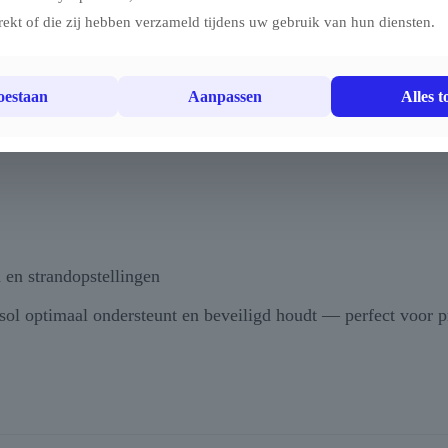
erstelbaar
rekt of die zij hebben verzameld tijdens uw gebruik van hun diensten.
ieve toepassingen
toestaan
Aanpassen
Alles t
 en strandopstellingen
asol optimaal ondersteunt en beveiligd houdt — perfect voor p