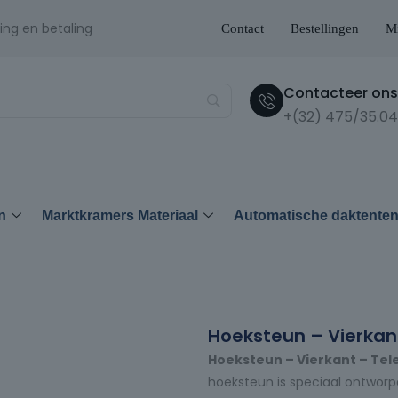
ing en betaling
Contact
Bestellingen
Mi
Contacteer ons 
+(32) 475/35.04
n
Marktkramers Materiaal
Automatische daktente
Hoeksteun – Vierkan
Hoeksteun – Vierkant – Tel
hoeksteun is speciaal ontworpe