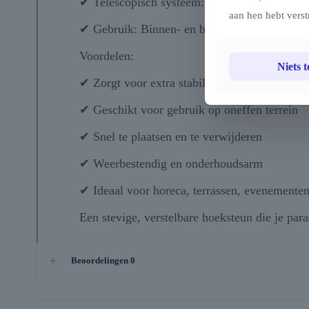
✔ Telescopisch systeem: Traploos in hoogte v
aan hen hebt verst
✔ Gebruik: Binnen- en buitengebruik, intens
Voordelen:
Niets 
✔ Zorgt voor extra stabiliteit van parasols
✔ Geschikt voor gebruik op oneffen terrein
✔ Snel te plaatsen en te verwijderen
✔ Weerbestendig en onderhoudsarm
✔ Ideaal voor horeca, terrassen, evenementen
Een stevige, verstelbare hoeksteun die je par
Beoordelingen
0