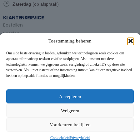
Zaterdag
(op afspraak)
KLANTENSERVICE
Bestellen
Betalen
Toestemming beheren
Bezorgen en afhalen
Partytent huren
Om u de beste ervaring te bieden, gebruiken we technologieën zoals cookies om
Handleiding partytenten
apparaatinformatie op te slaan en/of te raadplegen. Als u instemt met deze
technologieën, kunnen we gegevens zoals surfgedrag of unieke ID's op deze site
verwerken. Als u niet instemt of uw instemming intrekt, kan dit een negatieve invloed
VOORWAARDEN
hebben op bepaalde functies en mogelijkheden.
Algemene voorwaarden
Privacybeleid
This website uses cookies to improve your experience. By using
this website you agree to our
Data Protection Policy
.
Cookiebeleid
Accepteren
Contact
Read more
Weigeren
NIEUWSBRIEF
Accept all
Voorkeuren bekijken
Schrijf je in op onze nieuwsbrief en blijf op de hoogte van
nieuwe producten en onze evenementen
Cookiebeleid
Privacybeleid