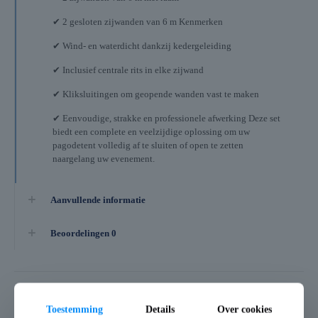
✔ 2 gesloten zijwanden van 6 m Kenmerken
✔ Wind- en waterdicht dankzij kedergeleiding
✔ Inclusief centrale rits in elke zijwand
✔ Kliksluitingen om geopende wanden vast te maken
✔ Eenvoudige, strakke en professionele afwerking Deze set
biedt een complete en veelzijdige oplossing om uw
pagodetent volledig af te sluiten of open te zetten
naargelang uw evenement.
Aanvullende informatie
Beoordelingen
0
Gerelateerde producten
Toestemming
Details
Over cookies