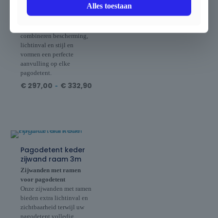
Alles toestaan
eenvoudig schoon te
maken en te onderhouden.
Deze zijwanden met ramen
combineren bescherming,
lichtinval en stijl en
vormen een perfecte
aanvulling op elke
pagodetent.
€
297,00
-
€
332,90
Pagodetent keder
zijwand raam 3m
Zijwanden met ramen
voor pagodetent
Onze zijwanden met ramen
bieden extra lichtinval en
zichtbaarheid terwijl uw
pagodetent volledig