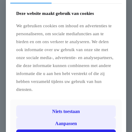
Pagodetent keder
Pagodetent
zijwand raam 4m
Grondanker
Deze website maakt gebruik van cookies
Zijwanden met ramen
Grondankers voor
voor pagodetent
Pagodetent
We gebruiken cookies om inhoud en advertenties te
Deze grondankers worden
personaliseren, om sociale mediafuncties aan te
Onze zijwanden met ramen
gebruikt om de pagodetent
bieden en om ons verkeer te analyseren. We delen
bieden extra lichtinval en
stevig en veilig te
zichtbaarheid terwijl uw
verankeren. De spanratels
ook informatie over uw gebruik van onze site met
pagodetent volledig
worden aan de grondankers
onze sociale media-, advertentie- en analysepartners,
beschermd blijft tegen
bevestigd, terwijl de
wind en regen. De wanden
spanbanden van de
die deze informatie kunnen combineren met andere
zijn vervaardigd uit 820
bovenste hoekprofielen
informatie die u aan hen hebt verstrekt of die zij
g/m² blockout PVC,
naar de ankers lopen. Zo
waardoor ze waterdicht,
staat de volledige structuur
hebben verzameld tijdens uw gebruik van hun
UV-bestendig, brandwerend
strak op spanning en blijft
diensten.
(M2) en
de tent stabiel, zelfs bij
schimmelbestendig zijn. Ze
wind.
zijn verkrijgbaar in wit,
€
20,50
excl. BTW -
zand of volledig
€
24,81
Niets toestaan
incl. BTW
gepersonaliseerd met
hoogwaardige bedrukking.
Aanpassen
Dankzij de dubbele coating
zijn de zijwanden