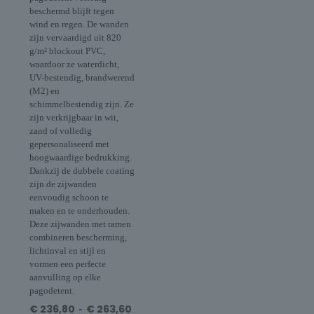
beschermd blijft tegen
wind en regen. De wanden
zijn vervaardigd uit 820
g/m² blockout PVC,
waardoor ze waterdicht,
UV-bestendig, brandwerend
(M2) en
schimmelbestendig zijn. Ze
zijn verkrijgbaar in wit,
zand of volledig
gepersonaliseerd met
hoogwaardige bedrukking.
Dankzij de dubbele coating
zijn de zijwanden
eenvoudig schoon te
maken en te onderhouden.
Deze zijwanden met ramen
combineren bescherming,
lichtinval en stijl en
vormen een perfecte
aanvulling op elke
pagodetent.
€
236,80
-
€
263,60