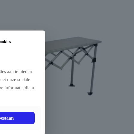
ookies
ies aan te bieden
met onze sociale
e informatie die u
oestaan