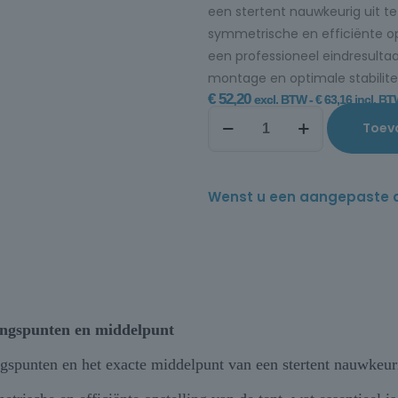
een stertent nauwkeurig uit te
symmetrische en efficiënte opst
een professioneel eindresultaa
montage en optimale stabilitei
€
52,20
excl. BTW -
€
63,16
incl. B
Toev
Wenst u een aangepaste offe
ingspunten en middelpunt
spunten en het exacte middelpunt van een stertent nauwkeurig