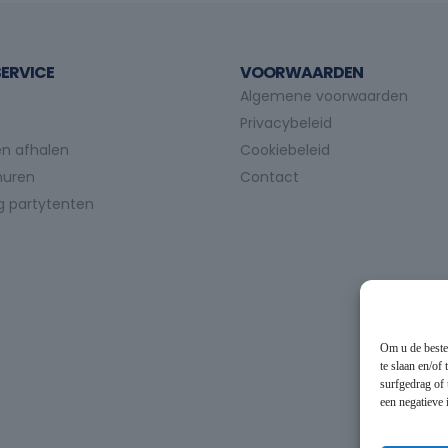
ERVICE
VOORWAARDEN
Algemene voorwaarden
Privacybeleid
n afhalen
Cookiebeleid
huren
Contact
g partytenten
Om u de beste
te slaan en/of
surfgedrag of 
een negatieve