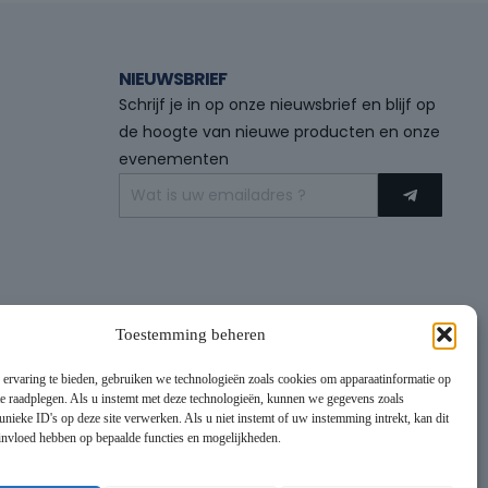
NIEUWSBRIEF
Schrijf je in op onze nieuwsbrief en blijf op
de hoogte van nieuwe producten en onze
evenementen
Toestemming beheren
 ervaring te bieden, gebruiken we technologieën zoals cookies om apparaatinformatie op
 te raadplegen. Als u instemt met deze technologieën, kunnen we gegevens zoals
unieke ID's op deze site verwerken. Als u niet instemt of uw instemming intrekt, kan dit
 invloed hebben op bepaalde functies en mogelijkheden.