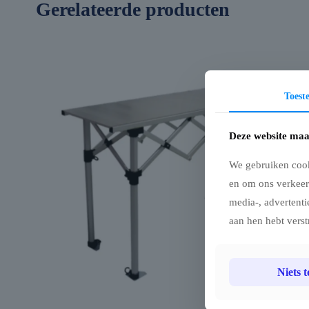
Gerelateerde producten
Toes
Deze website maa
We gebruiken cook
en om ons verkeer
media-, advertenti
aan hen hebt verst
Niets 