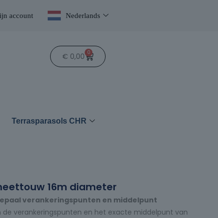
jn account
Nederlands
0
€
0,00
n
Terrasparasols CHR
e meettouw 16m diameter
Bepaal verankeringspunten en middelpunt
m de verankeringspunten en het exacte middelpunt van