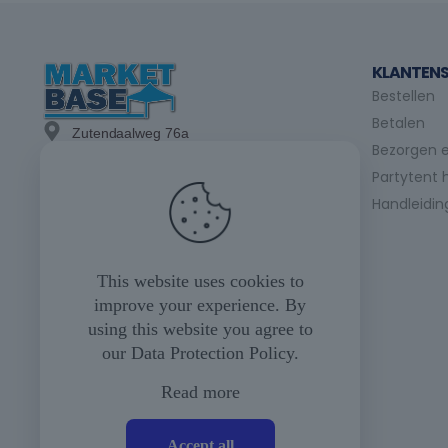
KLANTENS
Bestellen
Betalen
Zutendaalweg 76a
Bezorgen e
3740 Bilzen
Partytent 
info@marketbase.be
Handleidin
+(32) 89/49.21.15
+(32) 475/24.98.07
This website uses cookies to
improve your experience. By
+(32) 475/35.04.23
using this website you agree to
our
Data Protection Policy
.
Maandag tot vrijdag
08u00 tot 17u00
Read more
Zaterdag
(op afspraak)
Accept all