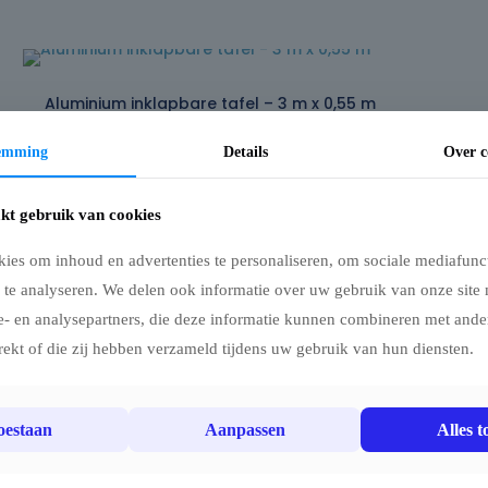
Aluminium inklapbare tafel – 3 m x 0,55 m
Multifunctionele klaptafel – aluminium frame 3 x
temming
Details
Over c
0,55 m
Deze multifunctionele klaptafel met een stevig
kt gebruik van cookies
aluminium frame (hex 40 mm) is ideaal voor
handelaars, exposanten en organisatoren die op
ies om inhoud en advertenties te personaliseren, om sociale mediafunct
zoek zijn naar een praktische werk- of
 te analyseren. We delen ook informatie over uw gebruik van onze site 
displaytafel.
e- en analysepartners, die deze informatie kunnen combineren met ander
De tafel is licht, duurzaam en in slechts enkele
rekt of die zij hebben verzameld tijdens uw gebruik van hun diensten.
seconden op- of af te bouwen.
Zowel het frame als het opvouwbare tafelblad
toestaan
zijn volledig uit aluminium vervaardigd, wat
Aanpassen
Alles t
zorgt voor een lange levensduur en eenvoudige
reiniging.