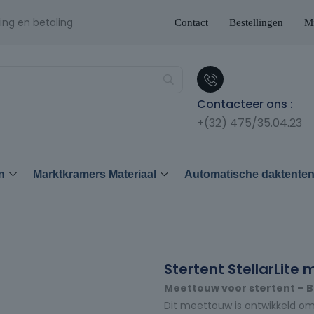
ing en betaling
Contact
Bestellingen
Mi
Contacteer ons :
+(32) 475/35.04.23
n
Marktkramers Materiaal
Automatische daktente
Stertent StellarLit
Meettouw voor stertent – 
Dit meettouw is ontwikkeld o