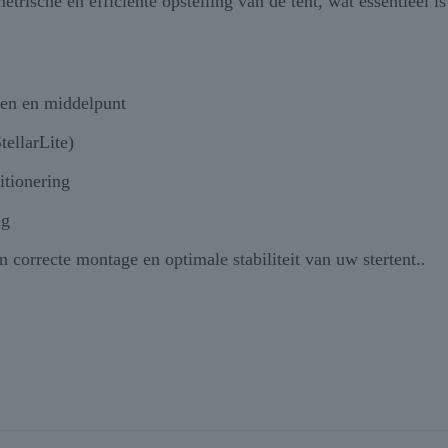
rische en efficiënte opstelling van de tent, wat essentieel is 
ten en middelpunt
tellarLite)
itionering
ng
 correcte montage en optimale stabiliteit van uw stertent..